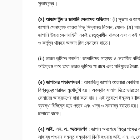
সুভাষচন্দ্র।
(৪) আজাদ হিন্দ ও জাপানি সেনাদের অভিযান
: (i) সুভাষ ও জাপ
জাপানি সেনাধ্যক্ষ কাওরা কিছু সিদ্ধান্ত নিলেন, যেমন- (a) আজা
জাপানি উভয় সেনাবাহিনী একই নেতৃত্বাধীন থাকবে এবং একই স
ও কর্তৃত্ব থাকবে আজাদ হিন্দ সেনাদের হাতে।
(ii) ভারত ভূমিতে পদার্পণ : জাপানিদের সাহায্য ও নেতাজির বলি
অতিক্রম করে তারা ভারত ভূমিতে পা রাখে এবং মনিপুরের মৈরাং
(৫) জাপানের পশ্চাদপসরণ
: আজাভিনু জাপানি শুয়েনারা কোহিম
বিশ্বযুদ্ধে পরাজয় মুখোমুখি হয়। অবস্থার সামাল দিতে ভারতে
সেনাদের আক্রমণের ধারা কমে যায়। এই সুযোগে ইম্ফল রণাঙ্গনে
ব্যবস্থা বিচ্ছিন্ন হয়ে পড়বে এবং খাদ্য ও সমরাস্ত্র ব্যাহত 
চালাতে থাকে।
(২) আই. এন. এ. আত্মসমর্পণ
: জাপান অবশেষে মিত্র পক্ষের 
সাহায্য পাওয়ার সমস্ত সম্ভাবনা বিনষ্ট হওয়ায় আই. এন. এ. সে