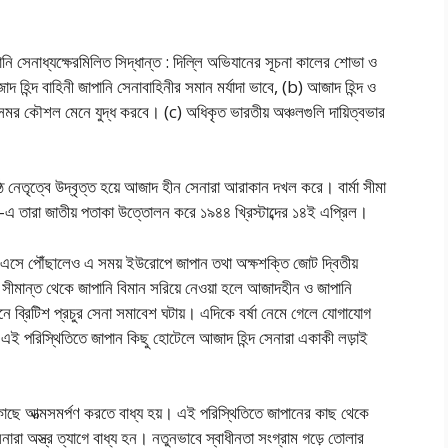
ানি সেনাধ্যক্ষেরমিলিত সিদ্ধান্ত : দিল্লি অভিযানের সূচনা কালের শোভা ও
দ হিন্দ বাহিনী জাপানি সেনাবাহিনীর সমান মর্যাদা ভাবে, (b) আজাদ হিন্দ ও
মর কৌশল মেনে যুদ্ধ করবে। (c) অধিকৃত ভারতীয় অঞ্চলগুলি দায়িত্বভার
ষ্ঠ নেতৃত্বে উদ্বৃত্ত হয়ে আজাদ হীন সেনারা আরাকান দখল করে। বার্মা সীমা
 -এ তারা জাতীয় পতাকা উত্তোলন করে ১৯৪৪ খ্রিস্টাব্দের ১৪ই এপ্রিল।
া এসে পৌঁছালেও এ সময় ইউরোপে জাপান তথা অক্ষশক্তি জোট দ্বিতীয়
র সীমান্ত থেকে জাপানি বিমান সরিয়ে নেওয়া হলে আজাদহীন ও জাপানি
 ব্রিটিশ প্রচুর সেনা সমাবেশ ঘটায়। এদিকে বর্ষা নেমে গেলে যোগাযোগ
হয়। এই পরিস্থিতিতে জাপান কিছু হোটেলে আজাদ হিন্দ সেনারা একাকী লড়াই
কাছে আত্মসমর্পণ করতে বাধ্য হয়। এই পরিস্থিতিতে জাপানের কাছ থেকে
নারা অস্ত্র ত্যাগে বাধ্য হন। নতুনভাবে স্বাধীনতা সংগ্রাম গড়ে তোলার