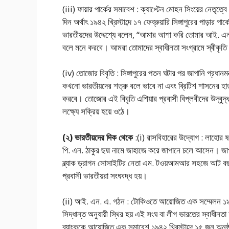
(iii) ফায়ার পার্কের সমাবেশ : ক্যাপ্টেন মোহন সিংয়ের নেতৃত্বে
দিন অর্থাৎ ১৯৪২ খ্রিস্টাব্দে ১৭ ফেব্রুয়ারি সিঙ্গাপুরের পাড়ার 
ভারতীয়দের উদ্দেশ্যে বলেন, “আমার আশা করি তোমার আই. এন. এ
বলে মনে করবে। আমরা তোমাদের স্বাধীনতা সংগ্রামে স্বীকৃতি
(iv) তোজোর বিবৃতি : সিঙ্গাপুরের পতন ঘটার পর জাপানি প্রধানমন
কখনো ভারতীয়দের শত্রু বলে ভাবে না এবং ব্রিটিশ শাসনের হাত 
করবে। তোজোর এই বিবৃতি এশিয়ার প্রবাসী বিপ্লবীদের উদ্বুদ্ধ
লক্ষ্যে সক্রিয় হয়ে ওঠে।
(২) ভারতীয়দের দিক থেকে
:(i) রাসবিহারের উদ্যোগ : লাহোর ষড
পি. এন. ঠাকুর ছদ্ম নামে জাহাজে করে জাপানে চলে আসেন। জা
ব্ল্যাক ড্রাগন সোসাইটির নেতা এম. টওয়আমআর সহজে আট বছর স
প্রবাসী ভারতীয়রা সংঘবদ্ধ হয়।
(ii) আই. এন. এ. গঠন : টোকিওতে আয়োজিত এক সম্মেলন ১৯৪২ খ্র
সিদ্ধান্ত অনুযায়ী স্থির হয় এই সংঘ বা লীগ ভারতের স্বাধীনতা
ব্যাংককে আয়োজিত এক সমাবেশ ১৯৪২ খ্রিস্টাব্দে ১৫ জুন অনুষ