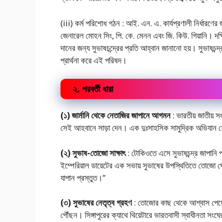
(iii) কর্ম পরিশোধ গঠন : আই. এন. এ. কার্যপ্রণালী নির্ধারণ
জেনারেল মোহন সিং, পি. কে. মেনন এবং জি. কিউ. গিয়ানি। দক্ষ
দানের জন্য সুভাষচন্দ্রের প্রতি আহ্বান জানানো হয়। সুভাষচন্দ্
প্রার্থনা করে এই পরিষদ।
২. পরবর্তী ধারা
(১) জার্মানি থেকে নেতাজির জাপানে আগমন
: ভারতীয় জাতীয় সং
সেই আহবানে সাড়া দেন। এক দুঃসাহসিক সামুদ্রিক অভিযান
(২) সুভাষ-তোজো সাক্ষাৎ
: টোকিওতে এসে সুভাষচন্দ্র জাপানি প
ইম্পেরিয়াল ডায়েটের এক সভায় সুভাষের উপস্থিতিতে তোজো 
যাপান প্রস্তুত।”
(৩) সুভাষের নেতৃত্ব গ্রহণ
: তোজোর কাছ থেকে আশ্বাস পেয়ে স
পৌঁছন। সিঙ্গাপুরের ক্যাথে থিয়েটারে ভারতবাসী স্বাধীনতা সং