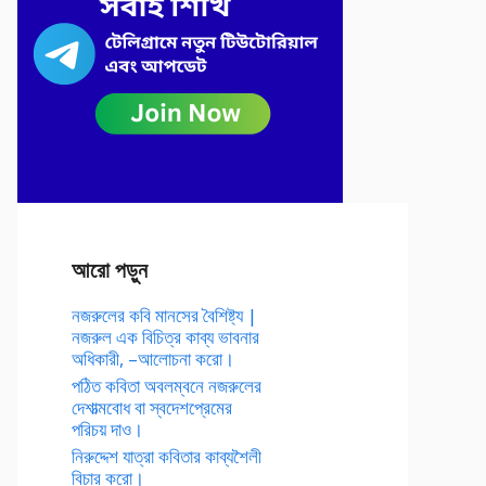
আরো পড়ুন
নজরুলের কবি মানসের বৈশিষ্ট্য |
নজরুল এক বিচিত্র কাব্য ভাবনার
অধিকারী, –আলোচনা করো।
পঠিত কবিতা অবলম্বনে নজরুলের
দেশাত্মবোধ বা স্বদেশপ্রেমের
পরিচয় দাও।
নিরুদ্দেশ যাত্রা কবিতার কাব্যশৈলী
বিচার করো।