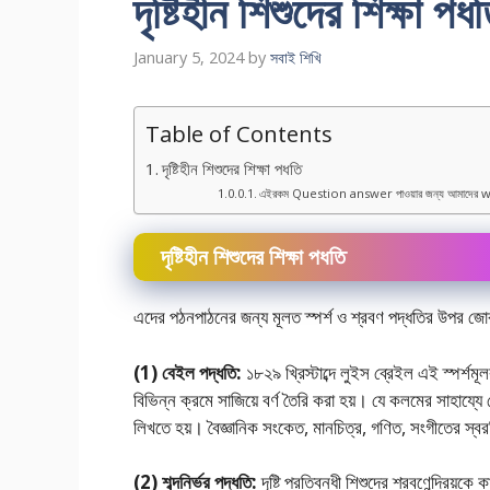
দৃষ্টিহীন শিশুদের শিক্ষা পধ
January 5, 2024
by
সবাই শিখি
Table of Contents
দৃষ্টিহীন শিশুদের শিক্ষা পধতি
এইরকম Question answer পাওয়ার জন্য আমাদের w
দৃষ্টিহীন শিশুদের শিক্ষা পধতি
এদের পঠনপাঠনের জন্য মূলত স্পর্শ ও শ্রবণ পদ্ধতির উপর জোর 
(1) বেইল পদ্ধতি:
১৮২৯ খ্রিস্টাব্দে লুইস ব্রেইল এই স্পর্শমূ
বিভিন্ন ক্রমে সাজিয়ে বর্ণ তৈরি করা হয়। যে কলমের সাহায্য
লিখতে হয়। বৈজ্ঞানিক সংকেত, মানচিত্র, গণিত, সংগীতের স্বরল
(2) শব্দনির্ভর পদ্ধতি:
দৃষ্টি প্রতিবন্ধী শিশুদের শ্রবণেন্দ্রিয়