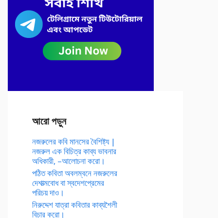
আরো পড়ুন
নজরুলের কবি মানসের বৈশিষ্ট্য |
নজরুল এক বিচিত্র কাব্য ভাবনার
অধিকারী, –আলোচনা করো।
পঠিত কবিতা অবলম্বনে নজরুলের
দেশাত্মবোধ বা স্বদেশপ্রেমের
পরিচয় দাও।
নিরুদ্দেশ যাত্রা কবিতার কাব্যশৈলী
বিচার করো।