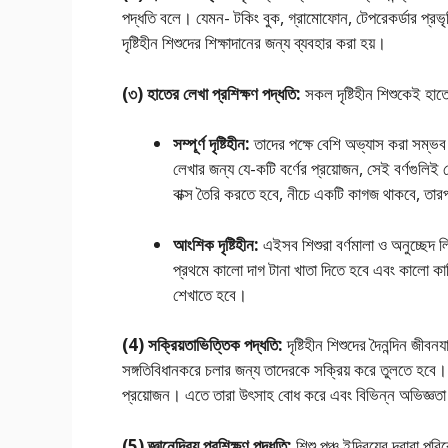
পদ্ধতি বলে। যেমন- টকিং বুক, গ্রামােফোন, টেপরেকর্ডার প্রভ
দৃষ্টিহীন শিশুদের শিক্ষাদানের জন্য ব্যবহার করা হয়।
(৩) হাতের লেখা প্রশিক্ষণ পদ্ধতি:
সকল দৃষ্টিহীন শিশুকেই হা
সম্পূর্ণ দৃষ্টিহীন:
তাদের পক্ষে বেশি অভ্যাস করা সম্ভব 
লেখার জন্য যে-কটি বর্ণের প্রয়ােজন, সেই বর্ণগুলিই
বাক্স তৈরি করতে হবে, নীচে একটি কাগজ থাকবে, তারপর
আংশিক দৃষ্টিহীন:
এইসব শিশুরা বর্ণমালা ও অনুচ্ছেদ ল
প্রথমে কালাে দাগ টানা খাতা দিতে হবে এবং কালা
শেখাতে হবে।
(4) সক্রিয়তাভিত্তিক পদ্ধতি:
দৃষ্টিহীন শিশুদের দৈনন্দিন জী
সঙ্গতিবিধানকরে চলার জন্য তাদেরকে সক্রিয় করে তুলতে হবে। 
প্রয়ােজন। এতে তারা উৎসাহ বােধ করে এবং বিভিন্ন অভিজ্ঞত
(5) জ্ঞানেন্দ্রিয় প্রশিক্ষণ পদ্ধতি:
শিশু পঞ্চ ইন্দ্রিয়ের দ্বারা প