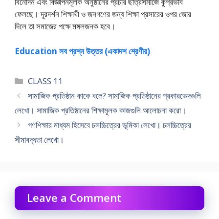
বিনােদন এবং বিজ্ঞাপনমূলক অনুষ্ঠানের প্রচার ছাত্রসমাজে কুপ্রভাব
ফেলছে। দূরদর্শন শিক্ষার্থী ও জনগণের জন্য শিক্ষা প্রসারের ওপর জোর
দিলে তা সমাজের পক্ষে মঙ্গলজনক হবে।
Education সব প্রশ্ন উত্তর (একাদশ শ্রেণীর)
Categories
CLASS 11
সামাজিক প্রতিষ্ঠান কাকে বলে? সামাজিক প্রতিষ্ঠানের প্রকারভেদগুলি
লেখাে। সামাজিক প্রতিষ্ঠানের শিক্ষামূলক কাজগুলি আলােচনা করাে।
গণশিক্ষার মাধ্যম হিসেবে চলচ্চিত্রের ভূমিকা লেখাে। চলচ্চিত্রের
সীমাবদ্ধতা লেখাে।
Leave a Comment