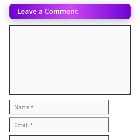
Leave a Comment
Comment
Name
Email
Website