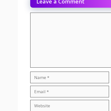
Leave a Comment
Comment
Name
Email
Website