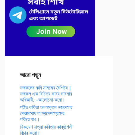
আরো পড়ুন
নজরুলের কবি মানসের বৈশিষ্ট্য |
নজরুল এক বিচিত্র কাব্য ভাবনার
অধিকারী, –আলোচনা করো।
পঠিত কবিতা অবলম্বনে নজরুলের
দেশাত্মবোধ বা স্বদেশপ্রেমের
পরিচয় দাও।
নিরুদ্দেশ যাত্রা কবিতার কাব্যশৈলী
বিচার করো।