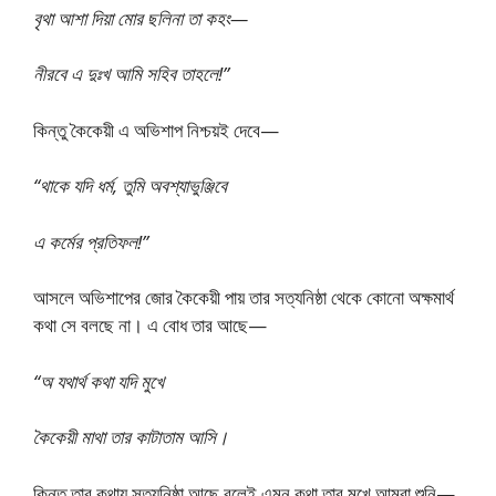
বৃথা আশা দিয়া মোর ছলিনা তা কহং—
নীরবে এ দুঃখ আমি সহিব তাহলে!”
কিন্তু কৈকেয়ী এ অভিশাপ নিশ্চয়ই দেবে—
“থাকে যদি ধর্ম, তুমি অবশ্যাভুঞ্জিবে
এ কর্মের প্রতিফল!”
আসলে অভিশাপের জোর কৈকেয়ী পায় তার সত্যনিষ্ঠা থেকে কোনো অক্ষমার্থ
কথা সে বলছে না। এ বোধ তার আছে—
“অ যথার্থ কথা যদি মুখে
কৈকেয়ী মাথা তার কাটাতাম আসি।
কিন্তু তার কথায় সত্যনিষ্ঠা আছে বলেই এমন কথা তার মুখে আমরা শুনি—