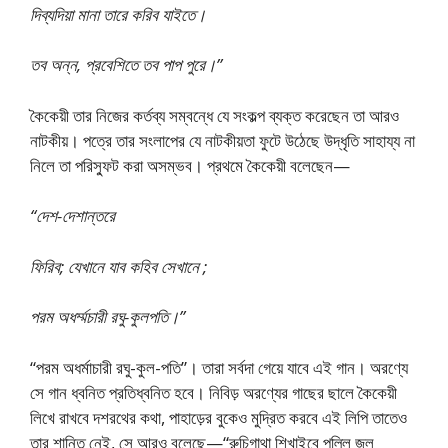
দিব্যদিয়া মানা তারে করিব যাইতে।
তব অন্ন, প্রবেশিতে তব পাপ পুরে।”
কৈকেয়ী তার নিজের কর্তব্য সম্বন্ধে যে সংকল্প ব্যক্ত করেছেন তা আরও
নাটকীয়। পত্রে তার সংলাপের যে নাটকীয়তা ফুটে উঠেছে উদ্ধৃতি সাহায্য না
নিলে তা পরিস্ফুট করা অসম্ভব। প্রথমে কৈকেয়ী বলেছেন—
“দেশ-দেশান্তরে
ফিরিব; যেখানে যাব কহিব সেখানে ;
পরম অধর্ম্মচারী রঘু-কুলপতি।”
“পরম অধর্মাচারী রঘু-কুল-পতি”। তারা সর্বদা গেয়ে যাবে এই গান। অরণ্যে
সে গান ধ্বনিত প্রতিধ্বনিত হবে। নিবিড় অরণ্যের গাছের ছালে কৈকেয়ী
লিখে রাখবে দশরথের কথা, পাহাড়ের বুকেও মুদ্রিত করবে এই লিপি তাতেও
তার শান্তি নেই, সে আরও বলেছে—“রুচিগাথা শিখাইবে পল্লি জল