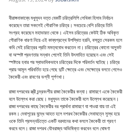
বীরাঙ্গনাকাব্যে মধুসূদন দত্ত যেকটি চরিত্রলিপি লেখিকা হিসাব নির্বাচন
করেছেন তারা সকলেই পৌরাণিক চরিত্র। সবচেয়ে বেশি চরিত্র তিনি
সংগ্রহ করেছেন মহাভারত থেকে। এইসব চরিত্রের কেউই ঠিক অবিকৃত
পৌরাণিক ধারণা নিয়ে এই কাব্যগ্রন্থে উপস্থিত হয়নি, বস্তুত সেরকম হলে
কবি সেই চরিত্রের প্রতি মমত্ববোধ করতেন না। চরিত্রের কোনো অস্ফুট
বা অস্পষ্ট প্রবণতার সন্ধান পেলেই তিনি উৎসাহিত হয়েছেন এবং সেই
স্পষ্টতর হবার পর স্বাভাবিকভাবে চরিত্রের দিকে পরিবর্তন ঘটেছে। চরিত্র
প্রায় আমূল পরিবর্তিত হয়ে গেছে দুটি ক্ষেত্রে এবং সেক্ষেত্রে বলতে গেলেও
কৈকেয়ী এবং রাবণের ভগ্নী শূর্পণখা।
রাজা দশরথের স্ত্রী চন্দ্রবংশীয় রাজা কৈকেয়ীর কন্যা। রামায়ণে একে কৈকেয়ী
বলে উল্লেখ করা য়েছে। মধুসূদন তাকে কৈকেয়ী বলে উল্লেখ করেছেন।
রাজা দশরথের কাছে কৈকেয়ীর বর প্রার্থনা রামায়ণে যা পাওয়া যায় তা এই
রকম। দেবাশূরের যুদ্ধে আহত হলে দশরথ কৈকেয়ীর সেবাযত্নে সুস্থ হয়ে
ওকে তিনি প্রসন্নচিত্তে একটি বরদানের কথা বললে কৈকেয়ী তা গ্রহণ
করবে বলে। রাজা দশরথ যৌবরাজ্য অভিষিক্ত করবেন বলে ঘোষণা