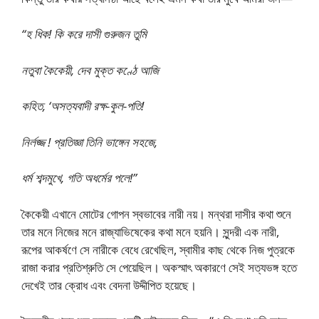
“হ ধিক! কি করে দাসী গুরুজন তুমি
নতুবা কৈকেয়ী, দেব মুক্ত কণ্ঠে আজি
কহিত, ‘অসত্যবাদী রক্ষ-কুল-পতি!
নির্লজ্জ ! প্রতিজ্ঞা তিনি ভাঙ্গেন সহজে,
ধর্ম শব্দমুখে, গতি অধর্মের পলে!”
কৈকেয়ী এখানে মোটের গোপন স্বভাবের নারী নয়। মন্থরা দাসীর কথা শুনে
তার মনে নিজের মনে রাজ্যাভিষেকের কথা মনে হয়নি। সুন্দরী এক নারী,
রূপের আকর্ষণে সে নারীকে বেধে রেখেছিল, স্বামীর কাছ থেকে নিজ পুত্রকে
রাজা করার প্রতিশ্রুতি সে পেয়েছিল। অকস্মাৎ অকারণে সেই সত্যভঙ্গ হতে
দেখেই তার ক্রোধ এবং বেদনা উদ্দীপিত হয়েছে।