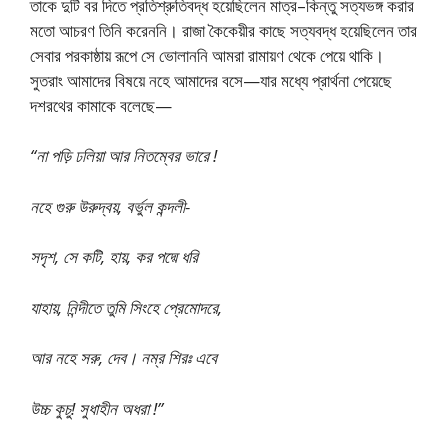
তাকে দুটি বর দিতে প্রতিশ্রুতিবদ্ধ হয়েছিলেন মাত্র–কিন্তু সত্যভঙ্গ করার
মতো আচরণ তিনি করেননি। রাজা কৈকেয়ীর কাছে সত্যবদ্ধ হয়েছিলেন তার
সেবার পরকাষ্ঠায় রূপে সে ভোলাননি আমরা রামায়ণ থেকে পেয়ে থাকি।
সুতরাং আমাদের বিষয়ে নহে আমাদের বসে—যার মধ্যে প্রার্থনা পেয়েছে
দশরথের কামাকে বলেছে—
“না পড়ি ঢলিয়া আর নিতম্বের ভারে !
নহে গুরু উরুদ্বয়, বর্ভুল কন্দলী-
সদৃশ, সে কটি, হায়, কর পদ্মে ধরি
যাহায়, নিন্দীতে তুমি সিংহে প্রেমোদরে,
আর নহে সরু, দেব। নম্র শিরঃ এবে
উচ্চ কুচু! সুধাহীন অধরা !”