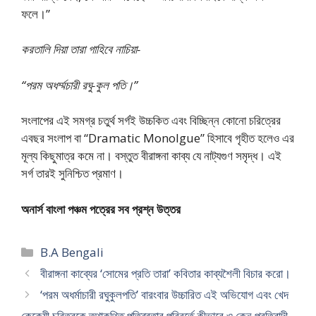
ফলে।”
করতালি দিয়া তারা গাহিবে নাচিয়া-
“পরম অধৰ্ম্মচারী রঘু-কুল পতি।”
সংলাপের এই সমগ্র চতুর্থ সর্গই উচ্চকিত এবং বিচ্ছিন্ন কোনো চরিত্রের
এবছর সংলাপ বা “Dramatic Monolgue” হিসাবে গৃহীত হলেও এর
মূল্য কিছুমাত্র কমে না। বস্তুত বীরাঙ্গনা কাব্য যে নাট্যগুণ সমৃদ্ধ। এই
সর্গ তারই সুনিশ্চিত প্রমাণ।
অনার্স বাংলা পঞ্চম পত্রের সব প্রশ্ন উত্তর
Categories
B.A Bengali
বীরাঙ্গনা কাব্যের ‘সোমের প্রতি তারা’ কবিতার কাব্যশৈলী বিচার করো।
‘পরম অধর্মাচারী রঘুকুলপতি’ বারংবার উচ্চারিত এই অভিযোগ এবং খেদ
কেকেয়ী চরিত্রকে তথাকথিত পতিব্রতার পরিবর্তে কীভাবে ও কেন প্রতিবাদী