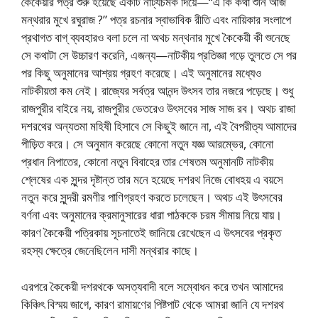
কৈকেয়ীর পত্র শুরু হয়েছে একটি নাট্যচমক দিয়ে—“এ কি কথা শুনি আজ
মন্থরার মুখে রঘুরাজ ?” পত্র রচনার স্বাভাবিক রীতি এবং নায়িকার সংলাপে
প্রথাগত বাগ্ ব্যবহারও বলা চলে না অথচ মন্থনার মুখে কৈকেয়ী কী শুনেছে
সে কথাটা সে উচ্চারণ করেনি, এজন্য—নাটকীয় প্রতিজ্ঞা গড়ে তুলতে সে পর
পর কিছু অনুমানের আশ্রয় গ্রহণ করেছে। এই অনুমানের মধ্যেও
নাটকীয়তা কম নেই। রাজ্যের সর্বত্র আনন্দ উৎসব তার নজরে পড়েছে। শুধু
রাজপুরীর বাইরে নয়, রাজপুরীর ভেতরেও উৎসবের সাজ সাজ রব। অথচ রাজা
দশরথের অন্যতমা মহিষী হিসাবে সে কিছুই জানে না, এই বৈপরীত্য আমাদের
পীড়িত করে। সে অনুমান করেছে কোনো নতুন যজ্ঞ আরম্ভের, কোনো
প্রধান নিপাতের, কোনো নতুন বিবাহের তার শেষতম অনুমানটি নাটকীয়
শ্লেষের এক সুন্দর দৃষ্টান্ত তার মনে হয়েছে দশরথ নিজে বোধহয় এ বয়সে
নতুন করে সুন্দরী রমণীর পাণিগ্রহণ করতে চলেছেন। অথচ এই উৎসবের
বর্ণনা এবং অনুমানের ক্রমানুসারের ধারা পাঠককে চরম সীমায় নিয়ে যায়।
কারণ কৈকেয়ী পত্রিকায় সূচনাতেই জানিয়ে রেখেছেন এ উৎসবের প্রকৃত
রহস্য ক্ষেত্রে জেনেছিলেন দাসী মন্থরার কাছে।
এরপরে কৈকেয়ী দশরথকে অসত্যবাদী বলে সম্বোধন করে তখন আমাদের
কিঞ্চিৎ বিস্ময় জাগে, কারণ রামায়ণের পিষ্টপাট থেকে আমরা জানি যে দশরথ