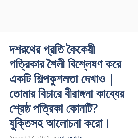
দশরথের প্রতি কৈকেয়ী
পত্রিকার শৈলী বিশ্লেষণ করে
একটি শিল্পকুশলতা দেখাও |
তোমার বিচারে বীরাঙ্গনা কাব্যের
শ্রেষ্ঠ পত্রিকা কোনটি?
যুক্তিসহ আলোচনা করো।
August 13, 2024
by
sobaisikhi