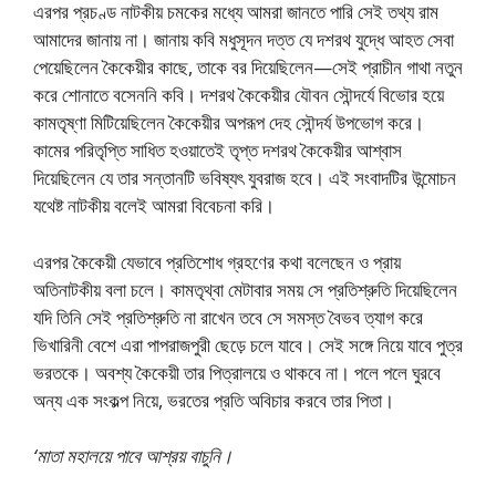
এরপর প্রচণ্ড নাটকীয় চমকের মধ্যে আমরা জানতে পারি সেই তথ্য রাম
আমাদের জানায় না। জানায় কবি মধুসূদন দত্ত যে দশরথ যুদ্ধে আহত সেবা
পেয়েছিলেন কৈকেয়ীর কাছে, তাকে বর দিয়েছিলেন—সেই প্রাচীন গাথা নতুন
করে শোনাতে বসেননি কবি। দশরথ কৈকেয়ীর যৌবন সৌন্দর্যে বিভোর হয়ে
কামতৃষ্ণা মিটিয়েছিলেন কৈকেয়ীর অপরূপ দেহ সৌন্দর্য উপভোগ করে।
কামের পরিতৃপ্তি সাধিত হওয়াতেই তৃপ্ত দশরথ কৈকেয়ীর আশ্বাস
দিয়েছিলেন যে তার সন্তানটি ভবিষ্যৎ যুবরাজ হবে। এই সংবাদটির উন্মোচন
যথেষ্ট নাটকীয় বলেই আমরা বিবেচনা করি।
এরপর কৈকেয়ী যেভাবে প্রতিশোধ গ্রহণের কথা বলেছেন ও প্রায়
অতিনাটকীয় বলা চলে। কামতৃথ্বা মেটাবার সময় সে প্রতিশ্রুতি দিয়েছিলেন
যদি তিনি সেই প্রতিশ্রুতি না রাখেন তবে সে সমস্ত বৈভব ত্যাগ করে
ভিখারিনী বেশে এরা পাপরাজপুরী ছেড়ে চলে যাবে। সেই সঙ্গে নিয়ে যাবে পুত্র
ভরতকে। অবশ্য কৈকেয়ী তার পিত্রালয়ে ও থাকবে না। পলে পলে ঘুরবে
অন্য এক সংকল্প নিয়ে, ভরতের প্রতি অবিচার করবে তার পিতা।
‘মাতা মহালয়ে পাবে আশ্রয় বাচুনি।