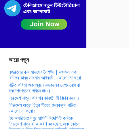
আরো পড়ুন
নজরুলের কবি মানসের বৈশিষ্ট্য | নজরুল এক
বিচিত্র কাব্য ভাবনার অধিকারী, –আলোচনা করো।
পঠিত কবিতা অবলম্বনে নজরুলের দেশাত্মবোধ বা
স্বদেশপ্রেমের পরিচয় দাও।
নিরুদ্দেশ যাত্রা কবিতার কাব্যশৈলী বিচার করো।
‘নিরুদ্দেশ যাত্রা চিত্র গীতের মেলবন্ধন গঠিত’
-আলোচনা করো।
‘ষে অপরিচিতা মধুর হাসিনী বিদেশিনী কবিকে
‘নিরুদ্দেশ যাত্রায়’ আকর্ষণ করেছেন, এবং কোনো