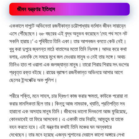
জীবন যন্ত্রণার ইতিহাস
এককালে দাপুটে অভিনেতা রজনীকান্ত চট্টোপাধ্যায় বর্তমান জীবন সায়াহ্নে
এসে পৌঁছেছেন। ৬৮ বছরের এই বৃদ্ধ অনুভব করেছেন ‘দেহ পথ সনে নট
সকলি হারায়।’ এ পৃথিবীতে তিনি একা। তার আপনজন বলতে কেউ নেই।
ধুধু করা দুপুরে জ্বলন্ত মাঠে বাতাসের মতো তিনি নিঃসঙ্গ। আদর করে কথা
বলার, এমনকি সে সময়ে মুখে জল দেওয়ার মানুষ ও নেই তার সঙ্গে। অথচ
তিনিও হাত পা ওয়ালা এক জলজ্যান্ত মানুষ। তারো শিরায় শিরায় সৎ বংশের
প্রবৃত্ত রক্ত বইছে। রায়ের ব্রাহ্মণ রজনীকান্ত অভিনয়ে আসার আগে
ছেলের ইন্সপেক্টর অফ পুলিশ।
শরীরে শক্তি, মনে সাহস, চার দ্বিগুণ কাজ করার ক্ষমতা, কাউকে পরোয়া না
করার মানসিকতা ছিল তার। কিন্তু আজ নামডাক, খ্যাতি, প্রতিপত্তি সব
হারানো এক অসহায় মানুষ তিনি। জীবনের ভালো দিনগুলো আজ ফুরিয়েছে,
কোনভাবেই তা ফিরে আসবেনা। এ একাকী তার নিয়তি, আমৃত্যু যা তাকে
বহন করতে হবে। এই যন্ত্রণার কথাই তিনি মঞ্চের ঘন অন্ধকারে
দেখেছেন। তার মনে হয়েছে এজন্য শ্মশানের দেয়ালে কালো অঙ্গারে লেখা