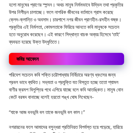
হলো মানুষের প্রাণের স্পন্দন। অথচ মানুষ নির্মমভাবে উদ্ভিদ তথা প্রকৃতির
উপর নিপীড়ন চালাচ্ছে। ফলে নাগরিক জীবনের বর্তমানে গ্রাস করেছে
ক্লেদ-ক্লান্তি ও অবসাদ। চারপাশে নগর জীবন প্রাণহীন-রসহীন ‌শুষ্ক।
প্রকৃতির এই নির্মলতা, কোমলতাকে ফিরিয়ে আনতে কবি মানুষকে সচেতন
হতে অনুরোধ করেছেন। এই কারণে সিদ্ধান্ত বাচক অব্যয় হিসেবে ‘তাই’
ব্যবহৃত হয়েছে উক্ত উদ্ধৃতিতে।
কবির আবেদন
পরিবেশ সচেতন কবি শক্তি চট্টোপাধ্যায় নির্বিচারে অরণ্য ধ্বংসের জন্য
প্রবল ভাবে ব্যথিত। সভ্যতা ও প্রযুক্তি যত বিস্তৃত হচ্ছে ততো শ্যামল
বাণীর ক্রমশ বিলুপ্তির পথে এগিয়ে যাচ্ছে বলে কবি আতঙ্কিত। মানুষ বোন
কেটে বরষদ বানাচ্ছে বলেই হয়তো শঙ্খ ঘোষ লিখেছেন-
“যাকে আজ বনভূমি বল তাকে জনভূমি বল কাল।”
নগরায়নের ফলে আমাদের বসুন্ধরা প্রতিনিয়ত বিপর্যস্ত হয়ে পড়েছে, হারিয়ে