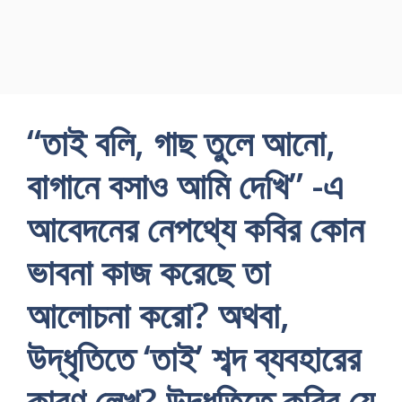
“তাই বলি, গাছ তুলে আনো,
বাগানে বসাও আমি দেখি” -এ
আবেদনের নেপথ্যে কবির কোন
ভাবনা কাজ করেছে তা
আলোচনা করো? অথবা,
উদ্ধৃতিতে ‘তাই’ শব্দ ব্যবহারের
কারণ লেখ? উদ্ধৃতিতে কবির যে