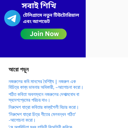
আরো পড়ুন
নজরুলের কবি মানসের বৈশিষ্ট্য | নজরুল এক
বিচিত্র কাব্য ভাবনার অধিকারী, –আলোচনা করো।
পঠিত কবিতা অবলম্বনে নজরুলের দেশাত্মবোধ বা
স্বদেশপ্রেমের পরিচয় দাও।
নিরুদ্দেশ যাত্রা কবিতার কাব্যশৈলী বিচার করো।
‘নিরুদ্দেশ যাত্রা চিত্র গীতের মেলবন্ধন গঠিত’
-আলোচনা করো।
‘ষে অপরিচিতা মধুর হাসিনী বিদেশিনী কবিকে