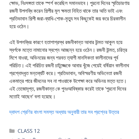
ক্ষোভ, নিঃসঙ্গতা তাকে স্পর্শ করেছিল সমানভাবে। পুরনো দিনের স্মৃতিচারণায়
রজনী উপলব্ধি করেন শিল্পীর মূল ক্ষমতা নিহিত থাকে তার অতি ভাই এবং
প্রতিভাবান শিল্পী জরা-ব্যাধি-শোক-মৃত্যু সব কিছুকেই জয় করে চিরকালীন
হয়ে ওঠেন।
এই উপলব্ধির কারণে হতাশাগ্রস্থ রজনীকান্ত আবার উন্মত আকুল হয়ে
স্বর্গকে মত্তে নামানোর স্বপ্নে আচ্ছন্ন হয়ে ওঠেন। রজনী উন্মত, চরিত্র
মিশে যাওয়া, অভিনয়ের জন্য শরবত ত্যাগী মানসিকতা কালীনাদের পূর্ব
পরিচিত। এই পরিচিত রজনী চাটুজ্জেকে আবার খুঁজে পেয়েই বর্ষিয়ান কালীনাথ
প্রশ্নোদ্ধৃত মন্তব্যটি করে। প্রতিভাবান, অবিস্মরণীয় অভিনেতা রজনী
একমাত্র পারে জীবনের সব না পাওয়াকে উপেক্ষা করে অভিনয় মত্ত হতে।
এই তেজোদৃপ্ত, রজনীকান্ত কে পুনঃআবিষ্কার করেই তাকে ‘পুরনো দিনের
মতোই আছেন’ বলা হয়েছে।
দ্বাদশ শ্রেণির বাংলা সমস্ত অধ্যায় অনুযায়ী তার সব প্রশ্নের উত্তর
Categories
CLASS 12