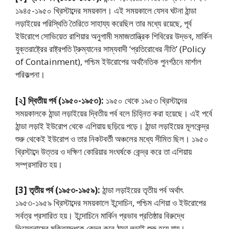
১৯৪৫-১৯৫০ খ্রিস্টাব্দের সময়কাল। এই সময়কালে যেসব ঘটনা ঠান্ডা
লড়াইয়ের পরিস্থিতি তৈরিতে সাহায্য করেছিল তার মধ্যে রয়েছে, পূর্ব
ইউরোপে সোভিয়েত রাশিয়ার অনুগামী সমাজতান্ত্রিক শিবিরের উদ্ভব, মার্কিন
যুক্তরাষ্ট্রের রাষ্ট্রপতি ট্রুম্যানের সাম্যবাদী ‘প্রতিরোধের নীতি’ (Policy
of Containment), পশ্চিম ইউরোপের অর্থনৈতিক পুনর্গঠনে মার্শাল
পরিকল্পনা।
[২] দ্বিতীয় পর্ব (১৯৫০-১৯৫৩):
১৯৫০ থেকে ১৯৫৩ খ্রিস্টাব্দের
সময়কালকে ঠান্ডা লড়াইয়ের দ্বিতীয় পর্ব বলে চিহ্নিত করা হয়েছে। এই পর্বে
ঠান্ডা লড়াই ইউরোপ থেকে এশিয়ায় ছড়িয়ে পড়ে। ঠান্ডা লড়াইয়ের মূলকেন্দ্র
শুরু থেকেই ইউরোপ ও তার নিকটবর্তী অঞ্চলের মধ্যে সীমিত ছিল। ১৯৫০
খ্রিস্টাব্দে উত্তর ও দক্ষিণ কোরিয়ার সংঘর্ষকে কেন্দ্র করে তা এশিয়ায়
সম্প্রসারিত হয়।
[3] তৃতীয় পর্ব (১৯৫৩-১৯৫৯):
ঠান্ডা লড়াইয়ের তৃতীয় পর্ব অর্থাৎ
১৯৫৩-১৯৫৯ খ্রিস্টাব্দের সময়কালে ইন্দোচিন, পশ্চিম এশিয়া ও ইউরোপের
সর্বত্র প্রসারিত হয়। ইন্দোচিনে মার্কিন প্রভাব প্রতিষ্ঠার বিরুদ্ধে
ভিয়েতনামের মুক্তিযুদ্ধকে কেন্দ্র করে ঠান্ডা লড়াই শুরু হয়ে যায়।