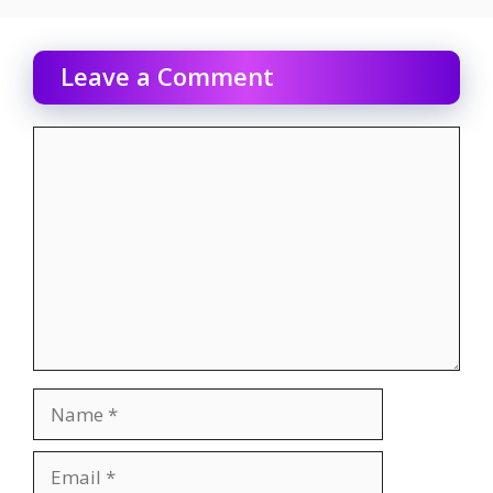
Leave a Comment
Comment
Name
Email