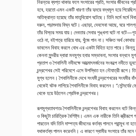
নিরন্তর ব্যপ্ত থাকার ফলে সংসারের প্রতি, সংসার জীবনের প্রত
হবে, হয়তো এমন একটি ধারণা তাঁর হৃদয়ে বদ্ধমূল হয়ে গিয়েছি
অতিক্রান্ত হয়েছে তাঁর মাতৃবিয়োগ ঘটেছে। তিনি মর্মে মর্মে 
দরুন, পড়াশুনায় বিঘ্ন ঘটে। এছাড়া, দেবসেবা আছে, ঘরে 
তাঁর বিস্তর সময় যায়। দেবতার সেবার শৃঙ্খলা ঘটে না বটে—গ
ওঠে না, বইপত্র হারিয়ে যায়, খুঁজে পান না। সঞ্চিত অর্থ কোথ
ভাবলেন বিবাহ করলে বোধ এর একটা বিহিত হতে পারে। কিন্তু তিন
কেননা সুন্দরীর দ্বারা মনমুগ্ধ হবার সম্ভাবনা, সংসার বন্ধনে ম
প্রতাপ ও শৈবালিনী নদীবক্ষে আত্মোৎসর্জনের সংকল্পে নদীতে ডু
চন্দ্রশেখর সেই পরিবেশে এসে উপস্থিত হন নৌযাত্রী রূপে। তি
মুগ্ধ হলেন। শৈবালিনীকে দেখে সংযমী চন্দ্রশেখরের সংযমীর ব
থেকেই ঘটক লাগিয়ে শৈবালিনীকে বিবাহ করলেন।
“সৌন্দর্যের 
থেকে হয়ে উঠলেন প্রেমিক চন্দ্রশেখর।
রূপমুগ্ধতাবশতঃ শৈবালিনীকে চন্দ্রশেখর বিবাহ করলেন বটে কিন্তু
ও কিছুটা চারিত্রিক বৈশিষ্ট্য। এমন এক নারীকে তিনি স্ত্রীরূপ
পারতেন যদি তিনি দাম্পত্য জীবনের কর্তব্য পালনে পরান্মুখ না হতে
যথাকর্তব্য পালন করেননি। এ কারণে স্বামীর সংসারে তাঁর মন