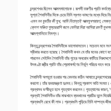
চন্দ্রশেখর ছিলেন আত্মসমালোচক। রূপসী তরুণীর প্রতি কর্তব্যে
সুপ্তা শৈবালিনীর দিকে চেয়ে তিনি স্বগত ভাষণের মধ্যে দিয়ে 
এমন নব যুবতীর কী সুখ, আমি নিতান্তই আত্মসুখপরায়ণ, সেজন
ক্লেশ সঞ্চিত পুস্তররাশি জলে ফেলিয়া দিয়া আসিয়া রমণী সুখপ
আত্মগ্লানিতে নিমগ্ন।
কিন্তু চন্দ্রশেখর শৈবালিনীকে ভালোবাসতেন। সচেতন মনে সংসার
স্বীকার করতে হয়েছে। শৈবালিনী কখন যে তাঁর মনের কোণে বড়
পারলেন সেইদিন শৈবালিনী তাঁর গৃহের অবরোধ কাটিয়ে নিরুদ্দেশে
উৎকণ্ঠা স্ত্রীর প্রতি তাঁর প্রেমাকর্ষণের নির্ভূল পরিচয় বহন কর
শৈবালিনী অপহূতা হওয়ার পর বেদনার কঠিন আঘাতে চন্দ্রশেখর
করলো। তাঁর হৃদয়যন্ত্রণা দুঃসহ। কিন্তু প্রকাশ অতি সংযত।
গ্রন্থসব ভস্মীভূত হলে গৃহত্যাগ করলেন। গৃহত্যাগের কারণ, ‘
গ্রন্থই শৈবালিনীও তাঁর মাঝখানে ব্যবধানের প্রাচীর তুলে দিয
গ্রন্থগুলি রেখে কী লাভ। গ্রন্থগুলি পুড়িয়ে তিনি দাম্পত্য জীবন