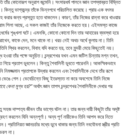
ি তাঁর কোনোরূপ অনুরাগ জন্মেনি। সংসারধর্ম পালনে জ্ঞান তপস্যাব্রত বিঘ্নিত
ল। কিন্তু ভাগ্যচন্দ্র তাঁকে ভিন্নপথে পরিচালিত করেছে। প্রায় এক বৎসর
বিবাহ করার জন্য প্রস্তুত হতে থাকলেন। কারণ, তাঁর নিজের রান্না করে খাওয়ার
শালগ্রাম শিলা আছে, এ সকল কাজই তাঁর নিজেকে করতে হয়। এইসমস্ত কাজে
ৃহধর্মের শৃঙ্খলা ঘটে। এমনকি, কোনো কোনো দিন তার আহারের ব্যবস্থা হয়ে
ায় রাখেন, কাকে দেন, মনে থাকে না। খরচ নেই অথচ অর্থে কুলায় না। তিনি
ি স্থির করলেন, বিবাহ যদি করতে হয়, তবে সুন্দরী মেয়ে কিছুতেই নয়।
ুগ্ধ হওয়া তাঁর পক্ষে অনুচিত। চন্দ্রশেখর যখন এমন জটিল চিন্তায় মগ্ন তখন,
বতে গিয়ে প্রতাপ ডুবলেন। কিন্তু শৈবালিনী ডুবতে পারেননি। আকস্মিকভাবে
নি নিমজ্জমান প্রতাপকে উদ্ধার করলেন এবং শৈবালিনীকে দেখে তাঁর রূপে
াঁধ ভেঙে গেল। ভেবেচিন্তে কিছু ইতঃস্তত না করে অবশেষে তিনি নিজে
মোহে কেনা মুগ্ধ হয়?”
অর্থাৎ জ্ঞান তাপস চন্দ্রশেখর শৈবালিনীকে দেখার পর
 সহজ দাম্পত্য জীবন তাঁর ভাগ্যে ঘটল না। তার জন্য দায়ী কিছুটা তাঁর অদৃষ্ট
ে গ্রহণ করলেন যিনি অন্নপূর্ণা। অন্য পূর্ণ নারীকেও তিনি আপস করে নিতে
ন। প্রতিনিয়ত জ্ঞানচর্চার মধ্যে ডুবে থাকার জন্য তিনি নবযৌবনা স্ত্রীর প্রতি
ে ভরল না।