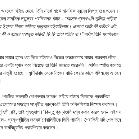
 অবহেলা ঘটছে দেখে, তিনি মাঝে মাঝে মানসিক দ্বন্দ্বে লিপ্ত হয়ে পড়েন।
নিজের মানসিক দ্বন্দ্বের প্রতিফলন ঘটান–
“আমার গ্রন্থগুলি তুলিয়া পাড়িয়া
্য ইহাকে বিবাহ করিতে প্রবৃত্ত হইয়াছিলাম। এক্ষণে আমি কী করিব? এই
দ কী এ জন্মের সরাভূত করিব? ছি ছি তাহা পারিব না।”
অর্থাৎ তিনি যথার্থভাবে
 মায়ার হাতে ধরা দিতে চাইলেও নিজের অজ্ঞাতসারে মায়ার পারবশ্য তাঁকে
ো একটা স্থান করে নিয়েছে তা তিনি জানতে পারেননি। যেদিন স্পষ্টত জানতে
র যাত্রী হয়েছে। মুর্শিদাবাদ থেকে নিজের বাড়ি ফেরার কালে পথিমধ্যে এ হেন
ে।
ের প্রেমিক সত্তাটি গোপনতার আবরণ সরিয়ে বাইরে নিজেকে প্রকাশিত
 এতকালের সযত্নে সংগৃহীত গ্রন্থগুলি তিনি অগ্নিশিখায় নিক্ষেপ করলেন।
গৃহিণী নাই, তাই গৃহত্যাগ।’ কিন্তু গ্রন্থগুলি দগ্ধ করার কারণ হল– এইসব
়েছিল– গ্রন্থপ্রীতির জন্যই শৈবালিনীকে তিনি পাননি। শৈবালিনী যদি গেল তবে
ে কর্মবিচ্যুতির প্রায়শ্চিত্য করলেন।