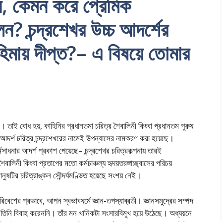
খন, কেমন করে প্রেমিক
েন? চন্দ্রশেখর উচ্চ আদর্শের
িমায় দীপ্ত?– এ বিষয়ে তোমার
ত্র। তাই বোধ হয়, কাহিনির প্রধানতমা চরিত্র শৈবালিনী কিংবা প্রধানতম পুরুষ
আদর্শ চরিত্র চন্দ্রশেখরের নামেই উপন্যাসের নামকরণ করা হয়েছে।
মসাধনার আদর্শ প্রকাশ পেয়েছে– চন্দ্রশেখর চরিত্রকল্পনায় তারই
বালিনী কিংবা প্রতাপের মতো কর্মচাঞ্চল্য হৃদয়তরঙ্গাচ্ছ্বাসের পরিচয়
নুষটির চরিত্রাঙ্কন সৌন্দর্যমণ্ডিত হয়েছে সংশয় নেই।
পরিবেশের প্রভাবে, আপন স্বভাবধর্মে জ্ঞান-তপস্যাব্রতী। জ্ঞানসমুদ্রের সম্পদ
িনি বিবাহ করেননি। তাঁর মন খানিকটা সংসারবিমুখ হয়ে উঠেছে। অধ্যয়নে