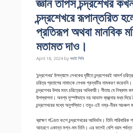
জ্ঞান তাপস চন্দ্রশেখর ক
চন্দ্রশেখরে রূপান্তরিত হল
প্রতিরূপ অথবা মানবিক মহ
মতামত দাও।
April 18, 2024
by
সবাই শিখি
‘চন্দ্রশেখর’ উপন্যাসে লেখকের দৃষ্টিতে চন্দ্রশেখরই আদর্শ চরি
চরিত্র প্রতাপের নামাংকে লেখক গ্রন্থটির নামকরণ করেননি। 
চন্দ্রশেখর উদার মহৎ চরিত্রের অধিকারী। গীতায় যে নিষ্কাম কর্
উপস্থাপনা। অবশ্য সুস্পষ্টভাবে নয় আভাস ব্যঞ্ছনার মধ্য দিয়ে শৈ
চন্দ্রশেখরের মধ্যে অনুপস্থিত। তবুও এই নম্র-নীরব অচঞ্চল মা
ব্রাহ্মণ পণ্ডিত বংশে চন্দ্রশেখরের আবির্ভাব। তিনি পারিবারিক 
আহরণে একান্ত মগ্ন-মম তিনি। এর ফলেই বেশি বয়স পর্যন্ত ত