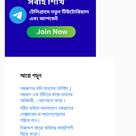
আরো পড়ুন
নজরুলের কবি মানসের বৈশিষ্ট্য |
নজরুল এক বিচিত্র কাব্য ভাবনার
অধিকারী, –আলোচনা করো।
পঠিত কবিতা অবলম্বনে নজরুলের
দেশাত্মবোধ বা স্বদেশপ্রেমের
পরিচয় দাও।
নিরুদ্দেশ যাত্রা কবিতার কাব্যশৈলী
বিচার করো।