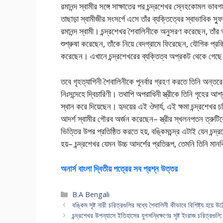
রমানন্দ স্বামীর সঙ্গে সাক্ষাতের পর চন্দ্রশেখর স্নেহকোমল
তাছাড়া স্বামীজীর সংসর্গে এসে তাঁর ব্যক্তিত্বের স্বাভাবিক স্
রমানন্দ স্বামী। চন্দ্রশেখর শৈবালিনীকে অনুসরণ করেছেন, তাঁর অর
শুশ্রুষা করেছেন, তাঁকে নিয়ে বেদগ্রামে ফিরেছেন, যৌগিক প্রক্
করেছেন। এখানে চন্দ্রশেখরের ব্যক্তিত্ব অপ্রকট থেকে গেছ
তবে গৃহত্যাগিনী শৈবালিনীকে পূনর্বার গ্রহণ করতে তিনি অন্তর
নিঃসন্দেহে দ্বিচারিণী। তথাপি অপরাধিনী স্ত্রীকে তিনি গৃহের আশ
স্থান করে দিয়েছেন। হৃদয়ের এই ঔদার্য, এই ক্ষমা চন্দ্রশেখর চ
আদর্শ স্বামীর গৌরব অর্জন করেছেন– স্ত্রীর স্খলনপতন ত্রুটিকে 
ভিত্তির উপর প্রতিষ্ঠিত করতে হয়, বঙ্কিমচন্দ্র এটাই যেন চন্
হয়– চন্দ্রশেখর যেমন উচ্চ আদর্শের প্রতিরূপ, তেমনি তিনি মান
অনার্স বাংলা দ্বিতীয় পত্রের সব প্রশ্ন উত্তর
Categories
B.A Bengali
বঙ্কিম সৃষ্ট নারী চরিত্রগুলির মধ্যে শৈবালিনী কীভাবে বিশিষ্ট্য হ
চন্দ্রশেখর উপন্যাসে ইতিহাসের যুগসন্ধিক্ষণের সৃষ্ট ইংরাজ চরিত্র