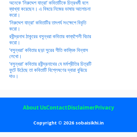
অনেকে ‘নিরুদ্দেশ যাত্রা’ কবিতাটিকে চিত্রধর্মী বলে
ব্যাখ্যা করেছেন। এ বিষয়ে নিজের ভাষায় আলোচনা
করো।
‘নিরুদ্দেশ যাত্রা’ কবিতাটির তাৎপর্য সংক্ষেপে বিবৃতি
করো।
রবীন্দ্রনাথ ঠাকুরের বসুন্ধরা কবিতার কাব্যশৈলী বিচার
করো।
‘বসুন্ধরা’ কবিতার ছড়া সুরের গীতি কাব্যিক বিন্যাস
লেখো।
‘বসুন্ধরা’ কবিতায় রবীন্দ্রনাথের যে মর্মপ্রীতির চিত্রটি
ফুটে উঠেছে তা কবিতাটি বিশ্লেষণের দ্বারা বুঝিয়ে
দাও।
About Us
Contact
Disclaimer
Privacy
Copyright © 2026 sobaisikhi.in