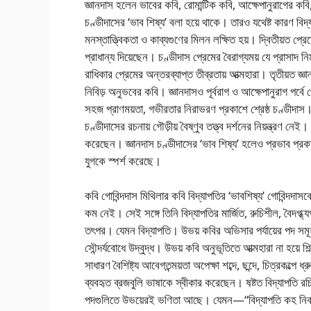
জ্ঞানদাস হলেন ভাবের কবি, রোমান্টিক কবি, আক্ষেপানুরাগের কবি
চণ্ডীদাসের ‘ভাব শিষ্য’ বলা হয়ে থাকে। তারও যথেষ্ট কারণ বি
মনস্তাত্ত্বিকতা ও কাব্যগুণের মিলন লক্ষিত হয়। দ্বিতীয়ত প্
প্রাধান্য দিয়েছেন। চণ্ডীদাস প্রেমের বৈরাগ্যময় যে প্রাসাদ
রাধিকার প্রেমের অন্তরব্যাপ্ত তীব্রতায় আত্মহারা। তৃতীয়ত 
নিবিড় অনুভবের কবি। জ্ঞানদাসও পূর্বরাগ ও আক্ষেপানুরাগ পর্ব
সহজ প্রাণময়তা, গভীরতার নিরাভরণ প্রকাশে শ্রেষ্ঠ চণ্ডীদাস
চণ্ডীদাসের রচনায় গৌড়ীয় বৈষ্ণুব তত্ত্ব দর্শনের নিয়ন্ত্রণ নেই।
করেছেন। জ্ঞানদাস চণ্ডীদাসের ‘ভাব শিষ্য’ হলেও প্রভাব প্রক
যুগকে স্পর্শ করেছে।
কবি গোবিন্দদাস মিথিলার কবি বিদ্যাপতির ‘ভাবশিষ্য’ গোবিন্দদাস
কম নেই। সেই সঙ্গে তিনি বিদ্যাপতির মার্জিত, রুচিশীল, বৈদগ্ধ্যপ্
তৎপর। যেমন বিদ্যাপতি। উভয় কবির অভিসার পর্যায়ের পদ সমূহ ত
সৌন্দর্যবোধে উদ্বুদ্ধ। উভয় কবি অনুভূতিতে আত্মহারা না হয়ে শি
সাধারণ বৈশিষ্ট্য আবেগতন্ময়তা অপেক্ষা শব্দে, ছন্দে, চিত্রকল্পে ধ
ব্যবহৃত ব্রজবুলি ভাষাকে স্বীকার করেছেন। ষষ্টত বিদ্যাপতি রচ
পদগুলিতে উভয়েরই ভণিতা আছে। যেমন—“বিদ্যাপতি কহ নিবা