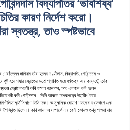
োবিন্দদাস বিদ্যাপতির ‘ভাবশিষ্য’
িতির কারণ নির্দেশ করো।
া স্বতন্ত্র, তাও স্পষ্টভাবে
্রেষ্ঠত্বের দাবিদার তাঁরা হলেন চণ্ডীদাস, বিদ্যাপতি, গোবিন্দদাস ও
ুষ্ট হয়ে গঙ্গার স্রোতের মতো প্লাবিত হয়ে ধর্মতত্ত্ব আর কাব্যসৌন্দর্যের
র অন্যতম শ্রেষ্ঠ বাঙালী কবি হলেন জ্ঞানদাস, আর একজন কবি হলেন
গ্ধ চিত্রধর্মী কবি গোবিন্দদাস। তিনি ভাবকে অপরূপত্বে উত্তীর্ণ করে
ক্ষা পরিশীলিত মূর্তি নির্মাণে তিনি দক্ষ। আনুমানিক ষোড়শ শতকের মধ্যভাগে এক
কবি উপস্থিত ছিলেন। কবি জ্ঞানদাস সম্পর্কে এর বেশী কোনও তথ্য পাওয়া যায়