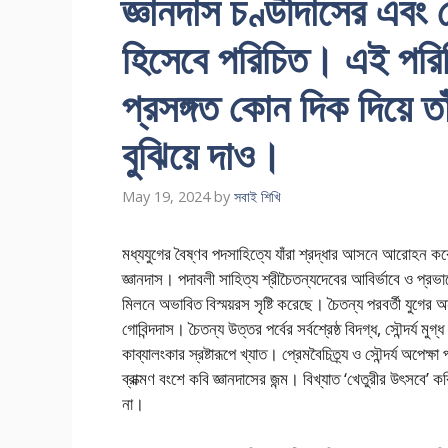
জ্ঞানদাস চণ্ডীদাসের এবং গ
হিসেবে পরিচিত। এই পরিচ
প্রসঙ্গত কোন দিক দিয়ে তাঁর
বুঝিয়ে দাও।
May 19, 2024
by
সবাই শিখি
মধ্যযুগের বৈষ্ণব পদসাহিত্যে যাঁরা শ্রদ্ধার আসনে আরোহন করে শ
জ্ঞানদাস। পদাবলী সাহিত্য শ্রীচৈতন্যদেবের আবির্ভাবে ও প্রভাবে প
মিলনে অভাবিত বিস্ময়রস সৃষ্টি করেছে। চৈতন্য পরবর্তী যুগে
গোবিন্দদাস। চৈতন্য উত্তর পর্বের সর্বশ্রেষ্ঠ বিদগ্ধ, সৌন্দর্য মু
কাব্যালংকার স্রষ্টারূপে খ্যাত। প্রেমবৈচিত্র্য ও সৌন্দর্য অপে
ব্রাক্মণ বংশে কবি জ্ঞানদাসের জন্ম। বিখ্যাত ‘খেতুরীর উৎসবে’ 
না।