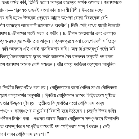
, হৃদয় ধর্মের কবি, তিনিই হলেন আস্তর রহস্যের সার্থক রূপকার। জ্ঞানদাসকে
দ্যামান— প্রথমত দুজনই বাংলা ভাষায় মরমী শিল্পী। উভয়ের মধ্যে
রেমের কবি হয়েও উভয়েই প্রেমের আনন্দ অপেক্ষা বেদনা বিরহকেই বেশি
 নির্মাণ করেছেন তাতে কবি জ্ঞানদাসও অবতীর্ণ। তিনি সেই পথের যাত্রী উভয়েই
জ্ঞানদাস চণ্ডীদাসের মতই সরল ও গভীর। চণ্ডীদাস হৃদয়ধর্মের এবং একান্ত
ে প্রেম-রহস্যের অসীমতায় আকুল। প্রসঙ্গক্রমে বলা চলে,পদাবলী সাহিত্যে
। কবি জ্ঞানদাস এই একই মানসিকতার কবি। অবশ্য চৈতন্যপূর্ব পর্বের কবি
 কিন্তু চৈতন্যোত্তর যুগের স্রষ্টা জ্ঞানদাস বৈব রসতত্ত্ব অনুযায়ী পদ রচনা
াশে জ্ঞানদাস অনেক বেশি সচেতন। তাঁর কাব্য প্রতিভা বহুস্থলে আধুনিক
কে দ্বিতীয় বিদ্যাপতিও বলা হয়। গোবিন্দদাসের রচনা শৈলির মধ্যে মৌলিকতা
রাণ কাব্যাদর্শের অনুসারী। দ্বিতীয় গোবিন্দাদাস ভাবের চিত্রিতরূপ সৃষ্টিতে
ার উজ্জ্বল দৃষ্টান্ত। তৃতীয়ত বিদ্যাপতির মতো গোবিন্দদাস কাব্য
ল্পগুণে ও কাব্যগুণের মাধুর্যে বর্ণ বিকাশী হয়ে উঠেছেন। চতুর্থত উভয় কবির
্রুপদীরূপ নির্মাণ করা। পঞ্চমত ভাষার বিচারে গোবিন্দদাস সম্পূর্ণভাবে বিদ্যাপতি
িত অসম্পূর্ণরূপে সংগৃহীত কয়েকটি পদ গোবিন্দদাস সম্পূর্ণ করেন। সেই
রণ মাধব গোবিন্দদাস রসরূপ।”