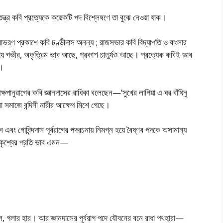
স্বতন্ত্র কবি প্রত্যেকে কয়েকটি পদ বিশ্লেষণে তা বুঝে নেওয়া যাক।
ভরণ প্রকাশে কবি চণ্ডীদাস অনন্য ; রাজসভার কবি বিদ্যাপতি ও বাংলার
চনায় গভীর, অকৃত্রিম ভাব আছে, প্রকাশ চাতুর্যও আছে। প্রত্যেক কবিই ভাব
ন।
ষপানুরাগের কবি জ্ঞানদাসের রাধিকা বলেছেন—’সুখের লাগিয়া এ ঘর বাঁধিনু
লা সমাজে বন্দিনী নারীর আক্ষেপ মিশে গেছে।
দাস এবং গোবিন্দদাস পূর্বরাগের পদরচনায় নিমগ্ন হয়ে বৈষ্ণব পদকে অসামান্য
ার কৃশ্বের প্রতি ভাব এমন—
ম্বুল, গলার হার। আর জ্ঞানদাসের পূর্বরাগ পদে যৌবনের বনে রাধা পথহারা—