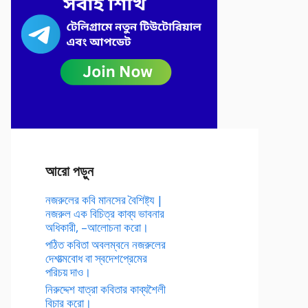
আরো পড়ুন
নজরুলের কবি মানসের বৈশিষ্ট্য |
নজরুল এক বিচিত্র কাব্য ভাবনার
অধিকারী, –আলোচনা করো।
পঠিত কবিতা অবলম্বনে নজরুলের
দেশাত্মবোধ বা স্বদেশপ্রেমের
পরিচয় দাও।
নিরুদ্দেশ যাত্রা কবিতার কাব্যশৈলী
বিচার করো।