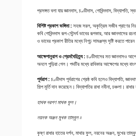
প্রসঙ্গত বলা যায় জ্ঞানদাস, চণ্ডীদাস, গোবিন্দদাস, বিদ্যাপতি, 
বিশিষ্ট প্রকাশ ভঙ্গিমা :
সহজ সরল, অকৃত্রিম সজীব প্রাণের নিরা
কবি গোবিন্দদাস রূপ-সৌন্দর্য ভাবের রূপকার, আর জ্ঞানদাসের র
ও ভাবের প্রকাশ রীতির মধ্যে নিগূঢ় সামঞ্জস্য সৃষ্টি করতে পারে
আক্ষেপানুরাগ ও প্রেমবৈচিত্র্য :
চণ্ডীদাসের মত জ্ঞানদাসও আপেক্
অনলে পুড়িয়া গেল। পদটির মধ্যে রাধিকার আক্ষেপের মধ্যে বাং
পূর্বরাগ :
চণ্ডীদাস পূর্বরাগের শ্রেষ্ঠ কবি হলেও বিদ্যাপতি, জ্ঞান
শিল্প মূর্তি দান করেছেন। বিদ্যাপতির রাধা নবীনা, চঞ্চলা। রাধ
হাথক দরপণ মাথক ফুল।
নয়নক অঞ্জন মুখক তাম্বুল ৷৷
কৃষ্ণ রাধার হাতের দর্পন, মাথার ফুল, নয়নের অঞ্জন, মুখের তা