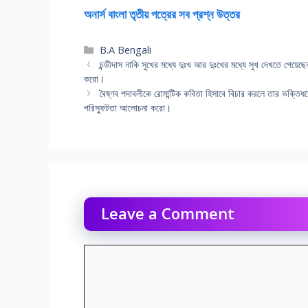
অনার্স বাংলা তৃতীয় পত্রের সব প্রশ্ন উত্তর
Categories
B.A Bengali
চন্ডীদাস নাকি সুখের মধ্যে দুঃখ আর দুঃখের মধ্যে সুখ দেখতে পেয়
করো।
বৈষ্ণব পদাবলীকে রোমান্টিক কবিতা হিসাবে বিচার করলে তার ভক্তিধর্ম
পরিস্ফুটতা আলোচনা করো।
Leave a Comment
Comment