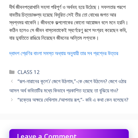
দীর্ঘ জীবনপত্রাখানি সহসা পরিপূর্ণ ও অর্থবহ হয়ে উঠেছে। সফলতার পরশে
যাবতীয় চিত্তচাঞ্চল্য হয়েছে বিদূরিত সেই তীর তো বোধের জগত আর
স্বপ্নময় থাকেনি। জীবনকে কল্পলোকের কোনো আয়োজন বলে মনে হয়নি।
কঠিন হলেও সে জীবন বাস্তবতাকেই স্বর্ণেরেণু রূপে সংগ্রহ করেছেন কবি,
যার দ্যুতিতে রাঙিয়ে নিয়েছেন জীবনের অন্তিম লগ্নকে।
দ্বাদশ শ্রেণির বাংলা সমস্ত অধ্যায় অনুযায়ী তার সব প্রশ্নের উত্তর
Categories
CLASS 12
“রূপ-নারানের কূলে’/ জেগে উঠলাম,”-কে জেগে উঠলেন? জেগে ওঠার
আসল অর্থ কবিতাটির মধ্যে কিভাবে প্রকাশিত হয়েছে তা বুঝিয়ে দাও?
“রক্তের অক্ষরে দেখিলাম /আপনার রূপ,”- কবি এ কথা কেন বলেছেন?
Leave a Comment