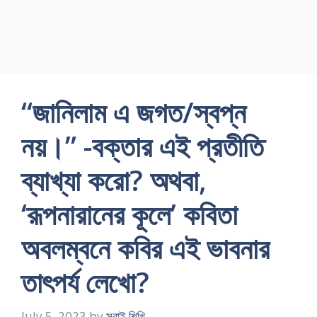
“জানিলাম এ জগত/স্বপ্ন
নয়।” -বক্তার এই প্রতীতি
ব্যাখ্যা করো? অথবা,
‘রূপনারানের কূলে’ কবিতা
অবলম্বনে কবির এই ভাবনার
তাৎপর্য লেখো?
July 5, 2023
by
সবাই শিখি