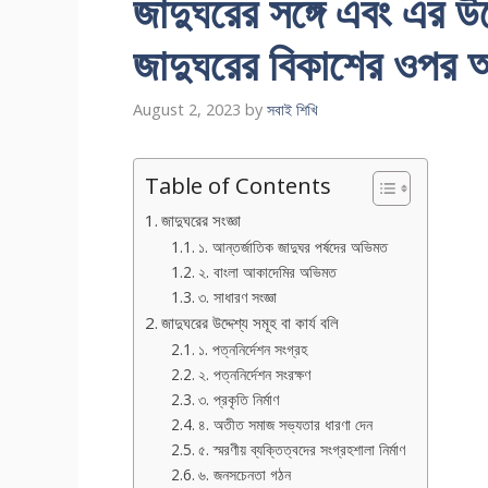
জাদুঘরের সঙ্গে এবং এর উদ্
জাদুঘরের বিকাশের ওপ
August 2, 2023
by
সবাই শিখি
Table of Contents
জাদুঘরের সংজ্ঞা
১. আন্তর্জাতিক জাদুঘর পর্ষদের অভিমত
২. বাংলা আকাদেমির অভিমত
৩. সাধারণ সংজ্ঞা
জাদুঘরের উদ্দেশ্য সমূহ বা কার্য বলি
১. পত্ননির্দেশন সংগ্রহ
২. পত্ননির্দেশন সংরক্ষণ
৩. প্রকৃতি নির্মাণ
৪. অতীত সমাজ সভ্যতার ধারণা দেন
৫. স্মরণীয় ব্যক্তিত্বদের সংগ্রহশালা নির্মাণ
৬. জনসচেনতা গঠন