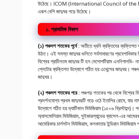
উঠেছে। ICOM (International Council of the Museu
এরূপ বেশি জাদুঘর গড়ে উঠেছে।
১. প্রাথমিক বিকাশ
(১) পঞ্চদশ শতকের পূর্বে
: অতীতে ধ্বনি ব্যক্তিদের ব্যক্তিগত 
উঠত। এই সমস্ত জাদুঘর গুলিতে সর্বসাধারণের প্রবেশাধিকার ছি
বিশ্বের প্রাচীনতম জাদুঘর টি হল মেসোপটিয়াম এননিগালডি- না
প্লেটোর ব্যক্তিগত উদ্যোগে গঠিত হয় এথেন্সের জাদুঘর। পঞ্চদশ
জাদুঘর।
(২) পঞ্চদশ শতকের পরে
: পঞ্চগড় শতকের পর থেকে বিশ্বের বি
প্রদর্শনযোগ্য প্রথম জাদুঘরটি গড়ে ওঠে ইতালির রোমে, যার নাম 
উদ্যোগে গঠিত হয় ভ্যাটিকান মিউজিয়াম (১৫০৬ খ্রিস্টাব্দে)। 
অ্যাসমোলিয়াম মিউজিয়াম, সুইজারল্যান্ডের ব্যাসেল-এর আমেরব্যাখ
আমেরিকার চার্লসটন মিউজিয়াম, কলকাতার ইন্ডিয়ান মিউজিয়াম 