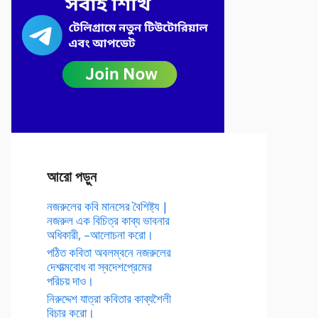
আরো পড়ুন
নজরুলের কবি মানসের বৈশিষ্ট্য |
নজরুল এক বিচিত্র কাব্য ভাবনার
অধিকারী, –আলোচনা করো।
পঠিত কবিতা অবলম্বনে নজরুলের
দেশাত্মবোধ বা স্বদেশপ্রেমের
পরিচয় দাও।
নিরুদ্দেশ যাত্রা কবিতার কাব্যশৈলী
বিচার করো।