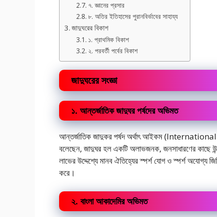
৭. জ্ঞানের প্রসার
৮. অতির ইতিহাসের পুরানবির্ভাবের সাহায্য
জাদুঘরের বিকাশ
১. প্রাথমিক বিকাশ
২. পরবর্তী পর্বের বিকাশ
জাদুঘরের সংজ্ঞা
১. আন্তর্জাতিক জাদুঘর পর্ষদের অভিমত
আন্তর্জাতিক জাদুকর পর্ষদ অর্থাৎ আইকম (Internation
বলেছেন, জাদুঘর হল একটি অলাভজনক, জনসাধারণের কাছে উন্মুক্ত 
লাভের উদ্দেশ্যে মানব ঐতিহ্যের স্পর্শ যোগ ও স্পর্শ অযোগ্য জ
করে।
২. বাংলা আকাদেমির অভিমত