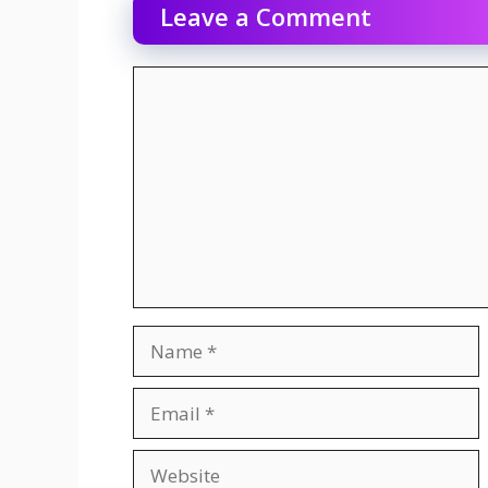
Leave a Comment
Comment
Name
Email
Website