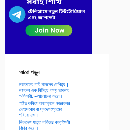
আরো পড়ুন
নজরুলের কবি মানসের বৈশিষ্ট্য |
নজরুল এক বিচিত্র কাব্য ভাবনার
অধিকারী, –আলোচনা করো।
পঠিত কবিতা অবলম্বনে নজরুলের
দেশাত্মবোধ বা স্বদেশপ্রেমের
পরিচয় দাও।
নিরুদ্দেশ যাত্রা কবিতার কাব্যশৈলী
বিচার করো।