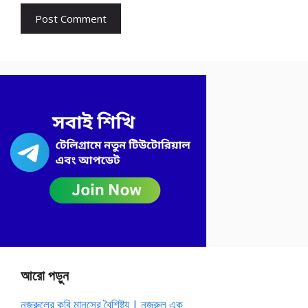
আরো পড়ুন
নজরুলের কবি মানসের বৈশিষ্ট্য | নজরুল এক