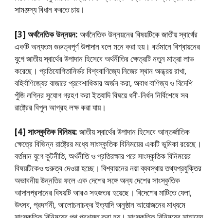
সামঞ্জস্য বিধান করতে চায়।
[3]
অর্থনৈতিক উন্নয়ন:
অর্থনৈতিক উন্নয়নের বিষয়টিকে জাতীয় স্বার্থের
একটি অন্যতম গুরুত্বপূর্ণ উপাদান বলে মনে করা হয়। বর্তমানে বিশ্বায়নের
যুগে জাতীয় স্বার্থের উপাদান হিসেবে অর্থনীতির ক্ষেত্রটি নতুন মাত্রা লাভ
করেছে। প্রতিযোগিতানির্ভর বিশ্ববাণিজ্যে নিজের স্থান অন্ধ্রয় রাখা,
বহির্বাণিজ্যের বাজারে প্রবেশাধিকার অর্জন করা, অবাধ বাণিজ্য ও বিদেশি
পুঁজি লগ্নির সুযোগ গ্রহণ করা ইত্যাদি বিষয়ে ধনী-নির্ধন নির্বিশেষে সব
রাষ্ট্রের বিপুল আগ্রহ লক্ষ করা যায়।
[4]
সাংস্কৃতিক বিনিময়:
জাতীয় স্বার্থের উপাদান হিসেবে আন্তর্জাতিক
ক্ষেত্রে বিভিন্ন রাষ্ট্রের মধ্যে সাংস্কৃতিক বিনিময়ের একটি ভূমিকা রয়েছে।
বর্তমান যুগে কূটনীতি, অর্থনীতি ও প্রতিরক্ষার পরে সাংস্কৃতিক বিনিময়ের
বিষয়টিকেও গুরুত্ব দেওয়া হচ্ছে। বিশ্বায়নের নয়া ব্যবস্থায় তথ্যপ্রযুক্তির
অভাবনীয় উন্নতির ফলে এক দেশের সঙ্গে অন্য দেশের সাংস্কৃতিক
আদানপ্রদানের বিষয়টি আরও সহজতর হয়েছে। বিদেশের মাটিতে যেলা,
উৎসব, প্রদর্শনী, আলোচনাচক্র ইত্যাদি অনুষ্ঠান আয়োজনের মাধ্যমে
সাংস্কৃতিক বিনিময়ের পথ প্রশস্ত করা হয়। সাংস্কৃতিক বিনিময়ের সাহায্যে