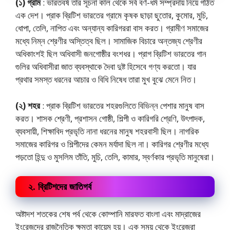
(১) গ্রাম
: ভারতবর্ষ তার সূচনা কাল থেকে সর্ব বর্ণ-ধর্ম সম্প্রদায় নিয়ে গঠিত
এক দেশ। প্রাক ব্রিটিশ ভারতের গ্রামে কৃষক ছাড়া ছুতোর, কুমোর, মুচি,
ধোপা, তেলি, নাপিত এবং অন্যান্য কারিগররা বাস করত। গ্রামীণ সমাজের
মধ্যে নিম্ন শ্রেণীর অস্তিত্ব ছিল। সামাজিক বিচারে অন্তজ্য শ্রেণীর
অধিকাংশই ছিল অধিবাসী জনগোষ্ঠীর বংশধর। প্রাগ ব্রিটিশ ভারতের গান
গুলির অধিবাসীরা জাত ব্যবস্থাকে দৈবা দুষ্ট হিসেবে গণ্য করতো। যার
প্রথার সমস্ত ধরনের আচার ও বিধি নিষেধ তারা মুখ বুঝে মেনে নিত।
(২) শহর
: প্রাক ব্রিটিশ ভারতের শহরগুলিতে বিভিন্ন পেশার মানুষ বাস
করত। শাসক শ্রেণী, প্রশাসন গোষ্ঠী, শিল্পী ও কারিগরি শ্রেণি, উৎপাদক,
ব্যবসায়ী, শিক্ষাবিদ প্রভৃতি নানা ধরনের মানুষ শহরবাসী ছিল। নাগরিক
সমাজের কারিগর ও শিল্পীদের কেমন মর্যাদা ছিল না। কারিগর শ্রেণীর মধ্যে
পড়তো হিন্দু ও মুসলিম তাঁতি, মুচি, তেলি, কামার, স্বর্ণকার প্রভৃতি মানুষেরা।
২. ব্রিটিশদের জাতিগর্ব
অষ্টাদশ শতকের শেষ পর্ব থেকে কোম্পানি মারফত বাংলা এবং মাদ্রাজের
ইংরেজদের রাজনৈতিক ক্ষমতা কায়েম হয়। এক সময় থেকে ইংরেজরা