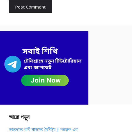
আরো পড়ুন
নজরুলের কবি মানসের বৈশিষ্ট্য | নজরুল এক