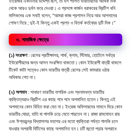
ইংরেজির একটানায় উদ্দেশ্য ছিল, তা হল শাসিত ভারতীয়দের আর্থিক দিক
থেকে আরও দুর্বল করে দেওয়া। এ প্রসঙ্গে কার্জন বরাকরের ব্রিটিশ খনি
মালিকদের এক সবাই বলেন, “আমরা কাজ প্রশাসন নিয়ে আর আপনাদের
শোষণ নিয়ে ; দুই-ই কিন্তু একই প্রশ্ন ও বিতর্ক কর্তব্যের দুটি দিক।”
৩. সামাজিক ক্ষেত্রে
(১) সংরক্ষণ
: রেলের প্রতীক্ষালয়, পার্ক, ক্লাব, স্টিমার, হোটেলে সর্বত্র
ইউরোপীয়দের জন্য আসন সংরক্ষিত থাকতো। কোন ইউরোপী যাত্রী থাকলে
টিকেট কাটা সত্বেও কোন ভারতীয় যাত্রী রেলের সেই কামরায় ওঠার
অধিকার পেত না।
(২) অপমান
: সাধারণ ভারতীয় নাগরিক এবং স্বনামধন্য ভারতীয়
ব্যক্তিত্বরাও ব্রিটিশ এর কাছে পদে পদে অপমানিত হতেন। কিন্তু এই
অপমানের কোন বিহিত করা যেত না। ইংরেজ অফিসারদের সামনে দিয়ে কোন
ভারতীয় ঘোড়া, হাতি বা পালকি চড়ে যেতে পারতেন না। রাজা রামমোহন রায়
এবং ঈশ্বরচন্দ্র বিদ্যাসাগর মহাশয় এর মতো ব্যক্তিরা পর্যন্ত পালকি চলে
যাওয়ার অপরাধী বিটিসের কাছে অপমানিত হন। চটি জুতো পড়ার অপরাধে