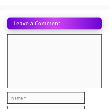
Leave a Comment
Comment
Name
Email