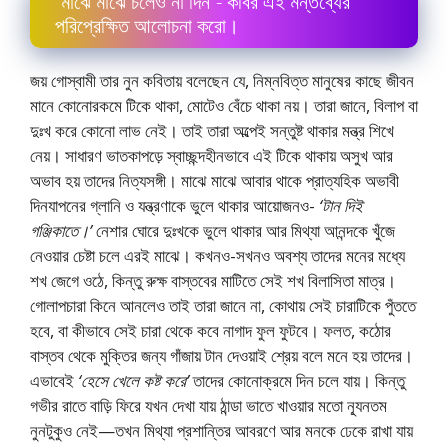
“মাঝে মাঝে চলেও না দিন”- কবির এই মন্তব্যের
পরিপ্রেক্ষিত আলােচনা করাে।
জয় গােস্বামী তার নুন কবিতায় বলেছেন যে, নিম্নবিত্ত মানুষের কাছে জীবন
মানে কোনােরকমে টিকে থাকা, মােটেও বেঁচে থাকা নয়। তারা জানে, বিলাপ বা
দুঃখ করে কোনাে লাভ নেই। তাই তারা অল্পেই সন্তুষ্ট থাকার মন্ত্র শিখে
নেয়। সাধারণ ভাতকাপড়ে স্বাচ্ছন্দহীনভাবে এই টিকে থাকায় অসুখ আর
অভাব হয় তাদের নিত্যসঙ্গী। মাঝে মাঝে আবার থাকে প্রাত্যহিক অভাবী
দিনযাপনের গ্লানি ও যন্ত্রণাকে ভুলে থাকার আয়ােজনও-
‘টান দিই
গঞ্জিকাতে।’
নেশার ঘােরে দুঃখকে ভুলে থাকার আর মিথ্যা আনন্দকে খুঁজে
নেওয়ার চেষ্টা চলে এরই মাঝে। কখনও-সখনও অবশ্য তাদের মনের মধ্যে
শখ জেগে ওঠে, কিন্তু রুক্ষ বাস্তবের মাটিতে সেই শখ বিলাসিতা মাত্র।
গােলাপচারা কিনে আনলেও তাই তারা জানে না, কোথায় সেই চারাটিকে পুঁততে
হবে, বা কীভাবে সেই চারা থেকে কবে নাগাদ ফুল ফুটবে। ফলত, কঠোর
বাস্তব থেকে মুক্তির জন্য গাঁজায় টান দেওয়াই শ্রেয় বলে মনে হয় তাদের।
এভাবেই
‘হেসে খেলে কষ্ট করে’
তাদের কোনােক্রমে দিন চলে যায়। কিন্তু
গভীর রাতে বাড়ি ফিরে যখন দেখা যায় ঠান্ডা ভাতে খাওয়ার মতাে ন্যূনতম
নুনটুকুও নেই—তখন মিথ্যা প্রশান্তির আবরণে আর মনকে ঢেকে রাখা যায়