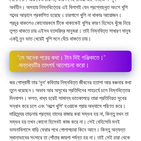
অর্থহীন। অসহায় নিম্নবিত্তের এই বিলাপই যেন প্রশ্নোচ্ধৃত অংশে খুশি
শব্দের আড়ালে প্রকাশিত হয়েছে। চারপাশে খুশি না থাকার আয়ােজন।
প্রচুর থাকলেও কোনােরকমে টিকে থাকাকেই খুশির কারণ হিসেবে খুঁজে নিয়ে
তৃপ্ত থাকতে চায় এইসব হতদরিদ্র মানুষরা। তাই নিম্নবিত্ত সাধারণ মানুষ
একটু নুন ভাত খেয়েই খুশি মনে বেঁচে থাকতে চায়।
“সে অনেক পরের কথা। টান দিই গঞ্জিকাতে।”
-মন্তব্যটির তাৎপর্য আলােচনা করাে।
জয় গােস্বামী তার ‘নুন’ কবিতায় নিম্নবিত্ত জীবনের হতাশা আর বঞ্চনার কথা
তুলে ধরেছেন। অভাব আর অসুখের প্রতিদিনের সাহচর্যে চলে নিম্নবিত্তের
দিনযাপন। ফলত, বাধ্য হয়েই সামান্য ভাতকাপড়ে তারা প্রতিনিয়ত সুখের
সন্ধান করে চলে এবং ‘অল্পে খুশি’ হওয়াকে প্রায় অভ্যাসে পরিণত করে।
দারিদ্র্যের তাড়নায় প্রত্যহ তাদের বাজার করা সম্ভব হয় না, কিন্তু যখন তা
সম্ভব হয় তখন কোনাে হিসেবই কাজ করে না। সেই বেহিসেবি মনই
ভাবনাবিলাসে বাড়ি ফেরার পথে গােলাপচারা কিনে আনে। কিন্তু অত্যন্ত
স্থানাভাবের সংসারে তা পোঁতার জায়গা পর্যন্ত হয় না। তাই সেই চারা থেকে