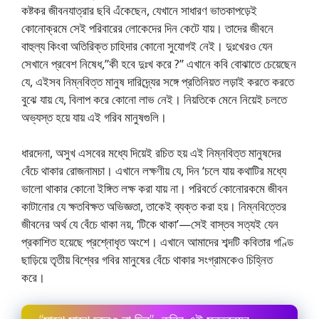
কষ্টকর জীবনযাত্রার ছবি এঁকেছেন, যেখানে সাধারণ ভাতকাপড়েই
কোনােক্রমে সেই পরিবারের লােকেদের দিন কেটে যায়। তাদের জীবনে
বাহুল্য কিংবা অতিরিক্ত চাহিদার কোনাে সুযােগই নেই। দুঃখেরও যেন
সেখানে প্রবেশ নিষেধ,”কী হবে দুঃখ করে ?” এখানে কবি বােঝাতে চেয়েছেন
যে, এইসব নিম্নবিত্ত মানুষ দারিদ্র্যের সঙ্গে প্রতিনিয়ত লড়াই করতে করতে
বুঝে যায় যে, বিলাপ করে কোনাে লাভ নেই। নিয়তিকে মেনে নিয়েই চলতে
অভ্যস্ত হয়ে যায় এই গরিব মানুষগুলি।
ধারদেনা, অসুখ এসবের মধ্যে দিয়েই রচিত হয় এই নিম্নবিত্ত মানুষদের
বেঁচে থাকার রােজনামচা। এখানে লক্ষণীয় যে, দিন ‘চলে যায় কথাটির মধ্যে
ভালাে থাকার কোনাে ইঙ্গিত লক্ষ করা যায় না। পরিবর্তে কোনােরকমে জীবন
কাটানাের যে ক্ষতবিক্ষত অভিজ্ঞতা, তাকেই ব্যক্ত করা হয়। নিম্নবিত্তের
জীবনের অর্থ যে বেঁচে থাকা নয়, ‘টিকে থাকা’—সেই বাস্তব সত্যই যেন
প্রকাশিত হয়েছে প্রশ্নোধৃত অংশে। এখানে আমাদের শব্দটি কবিতার গণ্ডি
ছাড়িয়ে তৃতীয় বিশ্বের গবির মানুষের বেঁচে থাকার সংগ্রামকেও চিহ্নিত
করে।