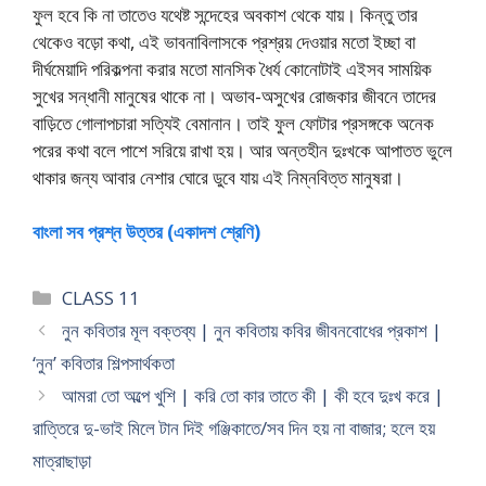
ফুল হবে কি না তাতেও যথেষ্ট সন্দেহের অবকাশ থেকে যায়। কিন্তু তার
থেকেও বড়াে কথা, এই ভাবনাবিলাসকে প্রশ্রয় দেওয়ার মতাে ইচ্ছা বা
দীর্ঘমেয়াদি পরিকল্পনা করার মতাে মানসিক ধৈর্য কোনােটাই এইসব সাময়িক
সুখের সন্ধানী মানুষের থাকে না। অভাব-অসুখের রােজকার জীবনে তাদের
বাড়িতে গােলাপচারা সত্যিই বেমানান। তাই ফুল ফোটার প্রসঙ্গকে অনেক
পরের কথা বলে পাশে সরিয়ে রাখা হয়। আর অন্তহীন দুঃখকে আপাতত ভুলে
থাকার জন্য আবার নেশার ঘােরে ডুবে যায় এই নিম্নবিত্ত মানুষরা।
বাংলা সব প্রশ্ন উত্তর (একাদশ শ্রেণি)
Categories
CLASS 11
নুন কবিতার মূল বক্তব্য | নুন কবিতায় কবির জীবনবােধের প্রকাশ |
‘নুন’ কবিতার শিল্পসার্থকতা
আমরা তাে অল্পে খুশি | করি তাে কার তাতে কী | কী হবে দুঃখ করে |
রাত্তিরে দু-ভাই মিলে টান দিই গঞ্জিকাতে/সব দিন হয় না বাজার; হলে হয়
মাত্রাছাড়া