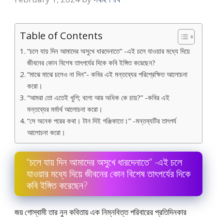
Table of Contents
“চলে যায় দিন আমাদের অসুখে ধারদেনাতে” -এই চলে যাওয়ার মধ্যে দিয়ে
জীবনের কোন বিশেষ তাৎপর্যের দিকে কবি ইঙ্গিত করেছেন?
“মাঝে মাঝে চলেও না দিন”- কবির এই মন্তব্যের পরিপ্রেক্ষিত আলােচনা
করাে।
“আমরা তাে এতেই খুশি; বলাে আর অধিক কে চায়?” -কবির এই
মন্তব্যের মর্মার্থ আলােচনা করাে।
“সে অনেক পরের কথা। টান দিই গঞ্জিকাতে।” -মন্তব্যটির তাৎপর্য
আলােচনা করাে।
“চলে যায় দিন আমাদের অসুখে ধারদেনাতে” -এই চলে
যাওয়ার মধ্যে দিয়ে জীবনের কোন বিশেষ তাৎপর্যের দিকে
কবি ইঙ্গিত করেছেন?
জয় গােস্বামী তার নুন কবিতায় এক নিম্নবিত্ত পরিবারের প্রতিদিনকার