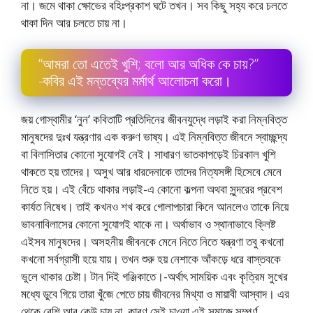
না। জমে থাকা ক্ষোভের বহিঃপ্রকাশ ঘটে তখন। সব কিছু সহ্য করে চলতে
থাকা দিন আর চলতে চায় না।
“আমরা তাে এতেই খুশি; বলাে আর অধিক কে চায়?”
-কবির এই মন্তব্যের মর্মার্থ আলােচনা করাে।
জয় গােস্বামীর ‘নুন’ কবিতাটি প্রতিদিনের জীবনযুদ্ধে লড়াই করা নিম্নবিত্ত
মানুষদের দুঃখ যন্ত্রণার এক করুণ ভাষ্য। এই নিম্নবিত্ত জীবনে স্বাচ্ছন্দ্য
বা বিলাসিতার কোনাে সুযােগই নেই। সাধারণ ভাতকাপড়েই চিরকাল খুশি
থাকতে হয় তাদের। অসুখ আর ধারদেনাকে তাদের নিত্যসঙ্গী হিসেবে মেনে
নিতে হয়। এই বেঁচে থাকার লড়াই-এ কোনাে কল্পনা অথবা সুন্দরের প্রবেশ
কার্যত নিষেধ। তাই কখনও শখ করে গােলাপচারা কিনে আনলেও তাকে নিয়ে
ভাবনাবিলাসের কোনাে সুযােগই থাকে না। অর্থাভাব ও স্থানাভাবে ক্লিষ্ট
এইসব মানুষদের। অসহনীয় জীবনকে মেনে নিতে নিতে যন্ত্রণা তবু কখনাে
কখনাে সর্বগ্রাসী হয়ে যায়। তখন শুরু হয় নেশাকে আঁকড়ে ধরে বাস্তবকে
ভুলে থাকার চেষ্টা। টান দিই গঞ্জিকাতে।-অর্থাৎ সাময়িক এবং কৃত্রিম সুখের
মধ্যে ডুবে গিয়ে তারা খুঁজে পেতে চায় জীবনের মিথ্যা ও মায়াবী আস্বাদ। এর
থেকে বেশি আর কেউ চায় না, কারণ সেই চাওয়া এই সমাজে সম্পূর্ণ