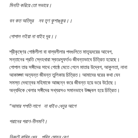
মিনতি করিয়ে তো সভারে।
বন কত অতিদূর নব তৃণ কুশাঙ্কুর।।
গোপাল লইয়া না যাইহ দূর।।
শ্রীকৃষ্ণের গোষ্ঠলীলা বা বাল্যলীলার পদগুলিতে মাতৃহৃদয়ের আবেগ,
সন্তানের প্রতি স্নেহধারা স্বতঃস্ফূর্তও জীবন্তভাবে চিত্রিত হয়েছে।
গোপাল তার সঙ্গীদের সাথে গোষ্ঠে মেতে গেলে মাতার উদ্বেগ, আকুলতা, নানা
আকাঙ্ক্ষা অত্যন্ত জীবন্ত তুলিকায় চিত্রিত। আমাদের ঘরের কথা যেন
সমস্ত দেবত্বের মহিমাকে আচ্ছন্ন করে জীবন্ত হয়ে ভরে উঠেছে।
অন্যদিকে খেলার সঙ্গীদের সখ্যরসও সমানভাবে উজ্জ্বল হয়ে চিত্রিত।
“আমার শপতি লাগে না ধাইও ধেনুর আগে
পরানের পরাণ-নীলমণি।
নিকটে রাখিয় ধেনু পূরিহ মোহন বেণু