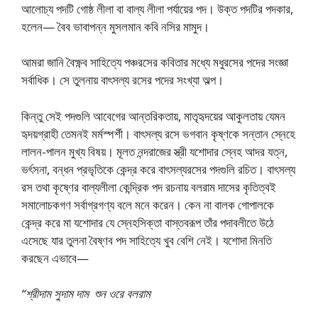
আলোচ্য পদটি গোষ্ঠ লীলা বা বাল্য লীলা পর্যায়ের পদ। উক্ত পদটির পদকার,
হলেন— বৈব ভাবাপন্ন মুসলমান কবি নসির মামুদ।
আমরা জানি বৈক্ষ্ণব সাহিত্যে পঞ্চরসের কবিতার মধ্যে মধুরসের পদের সংজ্ঞা
সর্বাধিক। সে তুলনায় বাৎসল্য রসের পদের সংখ্যা অল্প।
কিন্তু সেই পদগুলি আবেগের আন্তরিকতায়, মাতৃহৃদয়ের আকুলতায় যেমন
হৃদয়গ্রাহী তেমনই মর্মস্পর্শী। বাৎসল্য রসে ভগবান কৃষ্ণকে সন্তান স্নেহে
লালন-পালন মুখ্য বিষয়। মূলত নন্দরাজের স্ত্রী যশোদার স্নেহ আদর যত্ন,
ভর্ৎসনা, বন্ধন প্রভৃতিকে কেন্দ্র করে বাৎসল্যরসের পদগুলি রচিত। বাৎসল্য
রস তথা কৃষ্ণের বাল্যলীলা কেন্দ্রিক পদ রচনায় বলরাম দাসের কৃতিত্বই
সমালোচকগণ সর্বাগ্রগণ্য বলে মনে করেন। কেন না বালক গোপালকে
কেন্দ্র করে মা যশোদার যে স্নেহসিক্তা বাস্তবরূপ তাঁর পদাবলীতে উঠে
এসেছে যার তুলনা বৈষ্ণব পদ সাহিত্যে খুব বেশি নেই। যশোদা মিনতি
করছেন এভাবে—
“শ্রীদাম সুদাম দাম শুন ওরে বলরাম