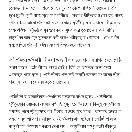
এটি গোষ্ঠ লীলার পদ। এখানে লক্ষণীয় শ্রীকৃষ্ণ সখাদের নিয়ে গোচারণে
চলেছেন। মা যশোদা তাঁকে মোহন মূরতির বেশে সাজিয়ে দিয়েছেন। তাঁর
মুখে মুরলি ধ্বনি বাজে সুরে সাধা বাঁশীতে। মদনের দীপ্তিকেও যেন হার মানায়
গোচারণ— কালো তাঁর সেই নয়ন মনোহর মূর্তিটি। কবি এখানে শ্রীকৃষ্ণের
বেশ-পরিধান সৌন্দর্যকে খুব অল্প কথায় সুন্দর করে তুলেছেন। কবি নাসির
মামুদ বৈব ভাবপন্ন মুসলমান কবি হয়েও শ্রীকৃষ্ণের গোচারণ—বেশ বর্ণনা
করতে গিয়ে তাঁর ঐশ্বর্যময় স্বরূপ বিস্মৃত হতে পারেননি।
ঐশীশক্তির অধিকারী শ্রীকৃষ্ণ আজ লীলার ছলে সামান্য রাখাল বেশে গোষ্ঠ
বিহার করেন। তাঁর লীলার অন্ত নেই। তিনি যে ভক্তের জন্য নেমে
এসেছেন ধরার বুকে। গোষ্ঠ লীলার পদে কবি অনাদি অনন্ত ভগবানের লীলা-
মাহাত্ম্য স্মরণ করে ধন্য হতে চেয়েছেন।
গোষ্ঠলীলা বা বাল্যলীলার পদগুলিতে মাতৃহৃদয় মথিত হলেও গোষ্ঠলীলায়
শ্রীকৃষ্ণের গোচরণে যাওয়ার বর্ণনাই মুখ্য হয়ে উঠেছে। কিন্তু বাল্যলীলায়
সখাদের সাথে শ্রীকৃষ্ণের বন-বিহারে যাওয়ার পূর্বে মতো। যশোদার হৃদয়ে যে
সন্তান কুশলচিন্তায় ব্যাকুল তারই বহিঃপ্রকাশ ঘটেছে। গোষ্ঠলীলা এবং
বাল্যলীলার বিশ্লেষণ করলে দেখা যায়। বাল্যলীলার মধ্যে যতটা জীবন্ত