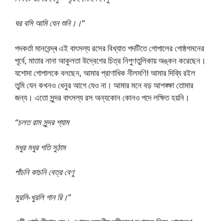
ঘর বসি আমি যেন শুনি।।”
পদকর্তা মানবেন্দ্ৰ এই বাৎসল্য রসের বিখ্যাত পদটিতে গোপালের গোষ্ঠগমনের
পূর্বে, মাতার নানা আকুলতা উদ্বেগের চিত্র নিপুণতুলিকায় অঙ্কন করেছেন।
যশোদা গোপালকে বলছেন, আমার প্রাণাধিক নীলমণি! আমার দিব্যি রইল
তুমি যেন কখনও ধেনুর আগে যেও না। আমার মনে বড় আশঙ্ক্ষা তোমার
জন্য। এতো সুন্দর বাৎসল্য রস অন্যকোন কোনও পদে লক্ষিত হয়নি।
“চলত রাম সুন্দর শ্যাম
মধুর মধুর গতি সুঠাম
পাঁচনি কাচনি বেত্র বেণু
মুরলি-খুরলি গান রি।”