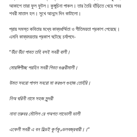
আকাশে তারা ফুল ফুটল। কুঙ্গুচিনা পাকল। তার তৈরি হাঁড়িতে খেয়ে শবর
শবরী মাতাল হল। সুখে আনন্দে দিন কাটালো।
প্রায় সমস্ত কবিতার মধ্যে কাব্যধৰ্ম্মিতা ও গীতিময়তা প্রকাশ পেয়েছে।
এমনি কাব্যময়তার প্রকাশ ঘটেছে চর্যাপদে-
“
উঁচা উঁচা পাবত তহি বসই সবরী বালী।
মোরঙ্গিপীচ্ছ পরহিন সবরী গিবত গুঞ্জরীমালী।
উমত সবরো পাগল সবরো মা করগুল গুহাজ তোহঁরি।
নিঅ ঘরিনী নামে সহজ সুন্দরী
নানা তরুবর মৌলিল রে গঅগত লাভোলী ভালী
একেলী সবরী এ বন হিল্ডই কুর্ণকুণ্ডলবজ্রধারী।।
”