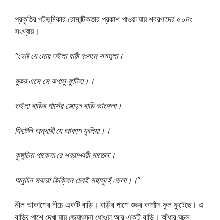
প্রকৃতির পটভূমিকার রোমান্টিকতার প্রকাশ পাওয়া যায় শবরপাদের ৫০নং
সংখ্যায়।
“হেরি যে মোর তইলা বায়ী মঃসমে সমতুলা।
যুকর এসে সে কপাসু ফুটিলা।।
তইলা বাড়ির পাসেঁর জোহ্ন বাড়ি ভাত্রলা।
ফিটেলি অন্ধারী যে আকাশ ফুলিয়া।।
কুঙ্গুচিনা পাকেলা রে শবরাশবরী মাতেলা।
অনুদিন সবরো কিক্লিন চেবই মহাসুহেঁ ভেলা।।”
নীল আকাশের নীচে একটি বাড়ি। বাড়ীর পাশে শুভ্র কার্পাস ফুল ফুটেছে। এ
বাড়ির পাশে দেখা যায় জ্যোৎস্না ধোওয়া আর একটি বাড়ি। আঁধার ঘুচল।