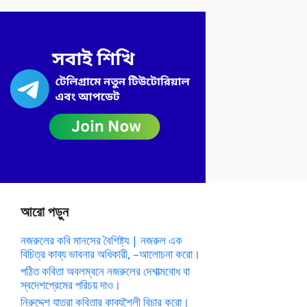
আরো পড়ুন
নজরুলের কবি মানসের বৈশিষ্ট্য | নজরুল এক
বিচিত্র কাব্য ভাবনার অধিকারী, –আলোচনা করো।
পঠিত কবিতা অবলম্বনে নজরুলের দেশাত্মবোধ বা
স্বদেশপ্রেমের পরিচয় দাও।
নিরুদ্দেশ যাত্রা কবিতার কাব্যশৈলী বিচার করো।