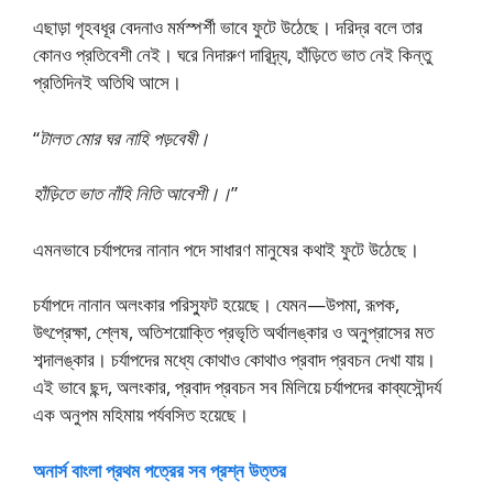
এছাড়া গৃহবধূর বেদনাও মর্মস্পর্শী ভাবে ফুটে উঠেছে। দরিদ্র বলে তার
কোনও প্রতিবেশী নেই। ঘরে নিদারুণ দারিদ্র্য, হাঁড়িতে ভাত নেই কিন্তু
প্রতিদিনই অতিথি আসে।
“
টালত মোর ঘর নাহি পড়বেষী।
হাঁড়িতে ভাত নাঁহি নিতি আবেশী।।
”
এমনভাবে চর্যাপদের নানান পদে সাধারণ মানুষের কথাই ফুটে উঠেছে।
চর্যাপদে নানান অলংকার পরিস্ফুট হয়েছে। যেমন—উপমা, রূপক,
উৎপ্রেক্ষা, শ্লেষ, অতিশয়োক্তি প্রভৃতি অর্থালঙ্কার ও অনুপ্রাসের মত
শব্দালঙ্কার। চর্যাপদের মধ্যে কোথাও কোথাও প্রবাদ প্রবচন দেখা যায়।
এই ভাবে ছন্দ, অলংকার, প্রবাদ প্রবচন সব মিলিয়ে চর্যাপদের কাব্যসৌন্দর্য
এক অনুপম মহিমায় পর্যবসিত হয়েছে।
অনার্স বাংলা প্রথম পত্রের সব প্রশ্ন উত্তর