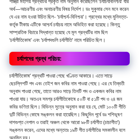
শাস্ত্রী মহাশয় গ্রন্থটির প্রকৃত নাম অনুমান করেছিলেন ‘চর্যাচর্যবিনিশ্চয়’ যার
অর্থ—আচরণীয় এবং অনাচরণীয় বিষয় নির্দেশ। ডঃ সুকুমার সেন মনে করেন
যে এর নাম হওয়া উচিত ছিল- ‘চর্যাশ্চর্য-বিনিশ্চয়’। গ্রন্থের মধ্যে মুনিদত্ত-
কর্তৃক টীকায় এটিকে আশ্চর্য চর্যাচয় নামে অভিহিত করা হয়েছে। কিন্তু
সাম্প্রতিক বিচারে সিদ্ধান্ত হয়েছে যে মূল গ্রন্থটির নাম ছিল
‘চর্যাগীতিকোষ’ এবং ‘চর্যাপদগুলি চর্যাগীতি’ নামে পরিচিত ছিল।
চর্যাপদের গ্রন্থ পরিচয়:
চর্যাগীতিকোষ’ গ্রন্থটি পাওয়া গেছে খণ্ডিত আকারে। এতে সাড়ে
ছেচল্লিশটি পদ এবং তেইশ জন কবির নাম পাওয়া গেছে। এর যে তিব্বতী
অনুবাদ পাওয়া গেছে, তাতে আরও সাড়ে তিনটি পদ ও একজন কবির নাম
পাওয়া যায়। অতএব সমগ্র চর্যাগীতিকোষে ৫০টি বা ৫১টি পদ ও ২৪ জন
কবির ভণিতা ছিল। বিভিন্ন সুত্রে অনুমান করা হয় যে, মােট ১০০টি গীতি
দুটি বিভিন্ন কোষে সঙ্কলন করা হায়েছিল। কিছুদিন পূর্বে ডঃ শশিভূষণ
দাশগুপ্ত নেপাল ও তরাই অঞ্চল থেকে আরাে ৯৮টি চর্যাগীত (চাচাগীত’)
সঙ্কলন করেন, এদের মধ্যে অন্ততঃ ১৯টি গীত চর্যাগীতির সমকালীন বলে
অনুমিত হয়।