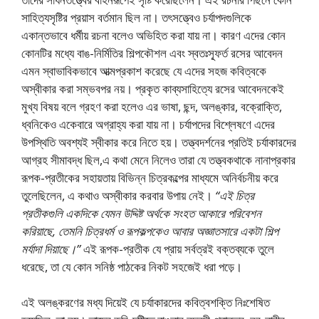
সাহিত্যসৃষ্টির প্রয়াস বর্তমান ছিল না। তৎসত্ত্বেও চর্যাপদগুলিকে
একান্তভাবে ধর্মীয় রচনা বলেও অভিহিত করা যায় না। কারণ এদের কোন
কোনটির মধ্যে বাঙ-নির্মিতির শিল্পকৌশল এবং স্বতঃস্ফূর্ত রসের আবেদন
এমন স্বাভাবিকভাবে আত্মপ্রকাশ করেছে যে এদের সহজ কবিত্বকে
অস্বীকার করা সম্ভবপর নয়। প্রকৃত কাব্যসাহিত্যে রসের আবেদনকেই
মুখ্য বিষয় বলে গ্রহণ করা হলেও এর ভাষা, ছন্দ, অলঙ্কার, বক্রোক্তি,
ধ্বনিকেও একেবারে অগ্রাহ্য করা যায় না। চর্যাপদের বিশ্লেষণে এদের
উপস্থিতি অবশ্যই স্বীকার করে নিতে হয়। তত্ত্বদর্শনের প্রতিই চর্যাকারদের
আগ্রহ সীমাবদ্ধ ছিল,এ কথা মেনে নিলেও তারা যে তত্ত্বকথাকে নানাপ্রকার
রূপক-প্রতীকের সহায়তায় বিভিন্ন চিত্রকল্পের মাধ্যমে অনির্বচনীয় করে
তুলেছিলেন, এ কথাও অস্বীকার করবার উপায় নেই।
“এই চিত্র
প্রতীকগুলি একদিকে যেমন উদ্দিষ্ট অর্থকে সংহত আকারে পরিবেশন
করিয়াছে, তেমনি চিত্রধর্ম ও রূপকল্পকেও আবার অজ্ঞাতসারে একটা শিল্প
মর্যাদা দিয়াছে।”
এই রূপক-প্রতীক যে প্রায় সর্বত্রই বক্তব্যকে তুলে
ধরেছে, তা যে কোন সনিষ্ঠ পাঠকের নিকট সহজেই ধরা পড়ে।
এই অলঙ্করণের মধ্য দিয়েই যে চর্যাকারদের কবিত্বশক্তি নিঃশেষিত