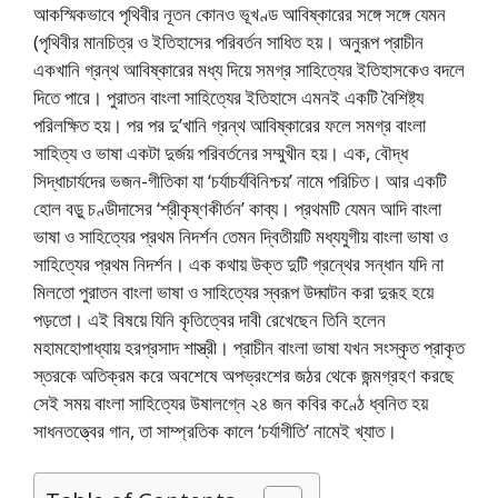
আকস্মিকভাবে পৃথিবীর নূতন কোনও ভূখণ্ড আবিষ্কারের সঙ্গে সঙ্গে যেমন
(পৃথিবীর মানচিত্র ও ইতিহাসের পরিবর্তন সাধিত হয়। অনুরূপ প্রাচীন
একখানি গ্রন্থ আবিষ্কারের মধ্য দিয়ে সমগ্র সাহিত্যের ইতিহাসকেও বদলে
দিতে পারে। পুরাতন বাংলা সাহিত্যের ইতিহাসে এমনই একটি বৈশিষ্ট্য
পরিলক্ষিত হয়। পর পর দু’খানি গ্রন্থ আবিষ্কারের ফলে সমগ্র বাংলা
সাহিত্য ও ভাষা একটা দুর্জয় পরিবর্তনের সম্মুখীন হয়। এক, বৌদ্ধ
সিদ্ধাচার্যদের ভজন-গীতিকা যা ‘চর্যাচর্যবিনিশ্চয়’ নামে পরিচিত। আর একটি
হোল বড়ু চণ্ডীদাসের ‘শ্রীকৃষ্ণকীর্তন’ কাব্য। প্রথমটি যেমন আদি বাংলা
ভাষা ও সাহিত্যের প্রথম নিদর্শন তেমন দ্বিতীয়টি মধ্যযুগীয় বাংলা ভাষা ও
সাহিত্যের প্রথম নিদর্শন। এক কথায় উক্ত দুটি গ্রন্থের সন্ধান যদি না
মিলতো পুরাতন বাংলা ভাষা ও সাহিত্যের স্বরূপ উদ্ঘাটন করা দুরূহ হয়ে
পড়তো। এই বিষয়ে যিনি কৃতিত্বের দাবী রেখেছেন তিনি হলেন
মহামহোপাধ্যায় হরপ্রসাদ শাস্ত্রী। প্রাচীন বাংলা ভাষা যখন সংস্কৃত প্রাকৃত
স্তরকে অতিক্রম করে অবশেষে অপভ্রংশের জঠর থেকে জন্মগ্রহণ করছে
সেই সময় বাংলা সাহিত্যের উষালগ্নে ২৪ জন কবির কণ্ঠে ধ্বনিত হয়
সাধনতত্ত্বের গান, তা সাম্প্রতিক কালে ‘চর্যাগীতি’ নামেই খ্যাত।