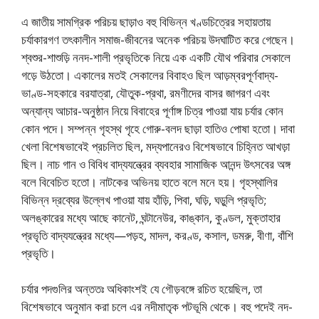
এ জাতীয় সামগ্রিক পরিচয় ছাড়াও বহু বিভিন্ন খণ্ডচিত্রের সহায়তায়
চর্যাকারগণ তৎকালীন সমাজ-জীবনের অনেক পরিচয় উদঘাটিত করে গেছেন।
শ্বশুর-শাশুড়ি ননদ-শালী প্রভৃতিকে নিয়ে এক একটি যৌথ পরিবার সেকালে
গড়ে উঠতাে। একালের মতই সেকালের বিবাহও ছিল আড়ম্বরপূর্ণবাদ্য-
ভাণ্ড-সহকারে বরযাত্রা, যৌতুক-প্রথা, রমণীদের বাসর জাগরণ এবং
অন্যান্য আচার-অনুষ্ঠান নিয়ে বিবাহের পূর্ণাঙ্গ চিত্র পাওয়া যায় চর্যার কোন
কোন পদে। সম্পন্ন গৃহস্থ গৃহে গােরু-বলদ ছাড়া হাতিও পােষা হতাে। দাবা
খেলা বিশেষভাবেই প্রচলিত ছিল, মদ্যপানেরও বিশেষভাবে চিহ্নিত আখড়া
ছিল। নাচ গান ও বিবিধ বাদ্যযন্ত্রের ব্যবহার সামাজিক আনন্দ উৎসবের অঙ্গ
বলে বিবেচিত হতাে। নাটকের অভিনয় হাতে বলে মনে হয়। গৃহস্থালির
বিভিন্ন দ্রব্যের উল্লেখ পাওয়া যায় হাঁড়ি, পিবা, ঘড়ি, ঘড়ুলি প্রভৃতি;
অলঙ্কারের মধ্যে আছে কানেট, ঘন্টানেউর, কাঙ্কান, কুণ্ডল, মুক্তাহার
প্রভৃতি বাদ্যযন্ত্রের মধ্যে—পড়হ, মাদল, করণ্ড, কসাল, ডমরু, বীণা, বাঁশি
প্রভৃতি।
চর্যার পদগুলির অন্ততঃ অধিকাংশই যে গৌড়বঙ্গে রচিত হয়েছিল, তা
বিশেষভাবে অনুমান করা চলে এর নদীমাতৃক পটভূমি থেকে। বহু পদেই নদ-