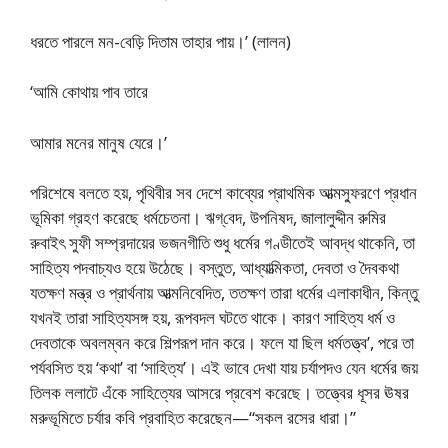
ধরতে পারলে মন-বেড়ি দিতাম তাহার পায়।’ (লালন)
‘আমি কোথায় পাব তারে
আমার মনের মানুষ যেরে।’
পরিশেষে বলতে হয়, পৃথিবীর সব দেশে কাব্যের প্রাথমিক আত্মস্ফুরণে প্রধান
ভূমিকা গ্রহণ করেছে ধর্মচেতনা। ঋগ্‌বেদ, উপনিষদ, জালালুদ্দীন রুমির
রুবাইৎ সুফী সম্প্রদায়ের ভজনগীতি শুধু ধর্মের গণ্ডীতেই আবদ্ধ থাকেনি, তা
সাহিত্য পদবাচ্যও হয়ে উঠেছে। বস্তুত, আধ্যাত্মিকতা, দেবতা ও দৈবকথা
যতক্ষণ মন্ত্র ও প্রার্থনায় আত্মনিবেদিত, ততক্ষণ তারা ধর্মের এলাকাধীন, কিন্তু
যখনই তারা সাহিত্যসঙ্গ হয়, রূপবদল ঘটতে থাকে। কারণ সাহিত্য ধর্ম ও
দেবতাকে অবলম্বন করে শিল্পরূপ দান করে। ফলে যা ছিল ধর্মতত্ত্ব’, পরে তা
পর্যবসিত হয় ‘কথা’ বা ‘সাহিত্য’। এই ভাবে দেখা যায় চর্যাপদও যেন ধর্মের জয়
তিলক ললাটে এঁকে সাহিত্যের আসরে প্রবেশ করেছে। তত্ত্বের ধূসর ঊষর
মরুভূমিতে চর্যার কবি প্রবাহিত করেছেন—“সকল রসের ধারা।”