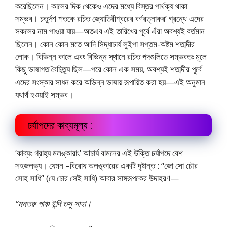
করেছিলেন। কালের দিক থেকেও এদের মধ্যে বিস্তর পার্থক্য থাকা
সম্ভব। চতুর্দশ শতকে রচিত জ্যোতিরীশ্বরের বর্ণরত্নাকর’ গ্রন্থে এদের
সকলের নাম পাওয়া যায়—অতএব এই তারিখের পূর্বে এঁরা অবশ্যই বর্তমান
ছিলেন। কোন কোন মতে আদি সিদ্ধাচার্য লুইপা সপ্তম-অষ্টম শতাব্দীর
লােক। বিভিন্ন কালে এবং বিভিন্ন স্থানে রচিত পদগুলিতে সম্ভবতঃ মূলে
কিছু ভাষাগত বৈচিত্র্য ছিল—পরে কোন এক সময়, অবশ্যই শতাব্দীর পূর্বে
এদের সংস্কার সাধন করে অভিন্ন ভাষায় রূপায়িত করা হয়—এই অনুমান
যথার্থ হওয়াই সম্ভব।
চর্যাপদের কাব্যমূল্য :
‘কাব্যং গ্রাহ্য মলঙ্কারাং’ আচার্য বামনের এই উক্তি চর্যাপদে বেশ
সহজলভ্য। যেমন –বিরোধ অলঙ্কারের একটি দৃষ্টান্ত : “জো সো চৌর
সোহ সাধি” (যে চোর সেই সাধি) আবার সাঙ্গরূপকের উদাহরণ—
“মনতরু পাঞ্চ ইন্দি তসু সাহা।