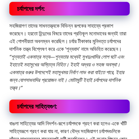
চর্যাপদের দর্শন:
সহজিয়াগণ তাদের সাধনতত্ত্বকে বিভিন্ন রূপকের সাহায্যে প্রকাশ
করেছেন। হয়তাে হিন্দুদের বিষয়ে তাদের প্রতিকূল মনােভাবের জন্যই তারা
এই গোপনীয়তা অবলম্বন করেছিল। চর্যার টীকাকার মুনিদত্ত চর্যাপদের
দার্শনিক তত্ত্ব বিশ্লেষণ করে একে ‘শূন্যবাদ’ নামে অভিহিত করেছেন।
“শূন্যতাই একমাত্র সত্য—শূন্যতার মধ্যেই সুখদুঃখাদির লােপ ঘটে এবং
ইহাতেই মহাসুখের অস্তিত্ব নিহিত। ইহাই অদ্বয় ও সহজ অবস্থা।
একমাত্র গুরুর উপদেশেই মহাসুখময় নির্বাণ লাভ করা যাইতে পারে, ইহার
জন্য যােগসাধনাদির প্রয়ােজন নাই। মােটামুটি ইহাই চর্যাপদের দার্শনিক
তত্ত্ব।”
চর্যাপদের সাহিত্যগুণ:
বাঙলা সাহিত্যের আদি নিদর্শন-রূপে চর্যাপদকে গ্রহণ করা হলেও একে খাঁটি
সাহিত্যরূপে গ্রহণ করা যায় না, কারণ বৌদ্ধ সহজিয়াগণ চর্যাপদগুলিকে
তাঁদের সাধনতত্ত্বের বাহনরূপেই সৃষ্টি করেছিলেন। এই রচনার পিছনে কোন