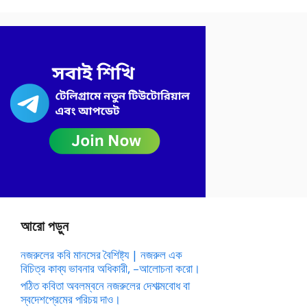
আরো পড়ুন
নজরুলের কবি মানসের বৈশিষ্ট্য | নজরুল এক
বিচিত্র কাব্য ভাবনার অধিকারী, –আলোচনা করো।
পঠিত কবিতা অবলম্বনে নজরুলের দেশাত্মবোধ বা
স্বদেশপ্রেমের পরিচয় দাও।