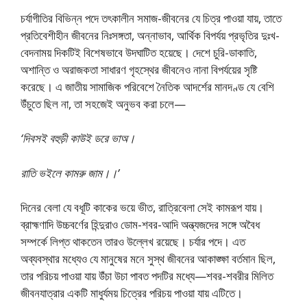
চর্যাগীতির বিভিন্ন পদে তৎকালীন সমাজ-জীবনের যে চিত্র পাওয়া যায়, তাতে
প্রতিবেশীহীন জীবনের নিঃসঙ্গতা, অন্নাভাব, আর্থিক বিপর্যয় প্রভৃতির দুঃখ-
বেদনাময় দিকটিই বিশেষভাবে উদঘাটিত হয়েছে। দেশে চুরি-ডাকাতি,
অশান্তি ও অরাজকতা সাধারণ গৃহস্থের জীবনেও নানা বিপর্যয়ের সৃষ্টি
করেছে। এ জাতীয় সামাজিক পরিবেশে নৈতিক আদর্শের মানদণ্ড যে বেশি
উঁচুতে ছিল না, তা সহজেই অনুভব করা চলে—
‘দিবসই বহুড়ী কাউই ডরে ভাঅ।
রাতি ভইলে কামরু জাম।।’
দিনের বেলা যে বধূটি কাকের ভয়ে ভীত, রাত্রিবেলা সেই কামরূপ যায়।
ব্রাহ্মণাদি উচ্চবর্ণের হিন্দুরাও ডােম-শবর-আদি অন্ত্যজদের সঙ্গে অবৈধ
সম্পর্কে লিপ্ত থাকতেন তারও উল্লেখ রয়েছে। চর্যার পদে। এত
অব্যবস্থার মধ্যেও যে মানুষের মনে সুস্থ জীবনের আকাঙ্ক্ষা বর্তমান ছিল,
তার পরিচয় পাওয়া যায় উঁচা উচা পাবত পদটির মধ্যে—শবর-শবরীর মিলিত
জীবনযাত্রার একটি মাধুর্যময় চিত্রের পরিচয় পাওয়া যায় এটিতে।