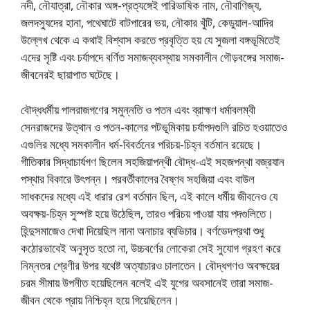
নদী, নৌযাত্রা, নৌকার অঙ্গ-প্রত্যঙ্গেই পারিভাষিক নাম, নৌবাণিজ্য,
জলদস্যুদের হানা, পথেঘাটে বাটপারের ভয়, নৌকার খুঁটি, কেডুয়াল-আদির
উল্লেখ থেকে এ কথাই বিশ্বাস করতে প্রবৃত্তি হয় যে সুজলা বঙ্গভূমিতেই
এদের সৃষ্টি এবং চর্যাপদে বর্ণিত সমাজব্যবস্থায় সমকালীন গৌড়বঙ্গের সমাজ-
জীবনেরই ছায়াপাত ঘটেছে।
বৌদ্ধধর্মীয় পালরাজগণের সমুন্নতি ও পতন এবং ব্রাহ্মণ ধর্মাবলম্বী
সেনরাজদের উত্থান ও পতন-কালের পটভূমিকায় চর্যাপদগুলি রচিত হওয়াতেও
এগুলির মধ্যে সমকালীন ধর্ম-বিবর্তনের পরিচয়-চিহ্ন বর্তমান রয়েছে।
গীতিকার সিদ্ধাচার্যগণ ছিলেন সহজিয়াপন্থী বৌদ্ধ-এই সহজপন্থা বজ্রযান
পস্থার বিকারে উৎপন্ন। পরবর্তীকালের বৈষ্ণব সহজিয়া এবং বাউল
সাধকদের মধ্যে এই ধারার রেশ বর্তমান ছিল, এই কালে ধর্মীয় জীবনেও যে
অবক্ষয়-চিহ্ন সুস্পষ্ট হয়ে উঠেছিল, তারও পরিচয় পাওয়া যায় পদগুলিতে।
হিন্দুসমাজেও দেখা দিয়েছিল নানা অনাচার ব্যভিচার। বর্ণভেদপ্রথা শুধু
কঠোরভাবেই অনুসৃত হতাে না, উচ্চবর্ণের লােকেরা সেই সুযােগ গ্রহণ করে
নিম্নতর শ্রেণীর উপর যথেষ্ট অত্যাচারও চালাতেন। বৌদ্ধগণও অবক্ষয়ের
চরম সীমায় উপনীত হয়েছিলেন বলেই এই যুগের অবসানেই তারা সমাজ-
জীবন থেকে প্রায় নিশ্চিহ্ন হয়ে গিয়েছিলেন।