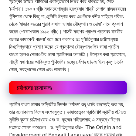
গ্রন্থের উপরই আমাদের একান্তভাবে নির্ভর করে থাকতে হয়, সেটি
‘চর্যাপদ’। ১৯০৭ খ্রীঃ মহামহােপাধ্যায় হরপ্রসাদ শাস্ত্রী নেপাল রাজদরবারের
পুঁথিশালা থেকে কিছু পাণ্ডুলিপি উদ্ধার করে এগুলিকে বঙ্গীয় সাহিত্য পরিষৎ
থেকে ‘হাজার বছরের পুরাণ বাঙ্গালা ভাষায় বৌদ্ধগান ও দোহা’ নামে প্রকাশ
করেন (প্রকাশকাল ১৯১৬ খ্রীঃ)। শাস্ত্রী মহাশয় প্রাপ্ত গ্রন্থের যাবতীয়
রচনার ভাষাকেই বাঙলা’ বলে মনে করলেও ডঃ সুনীতিকুমার চট্টোপাধ্যায়
নিঃসন্দিগ্ধভাবে প্রমাণ করেন যে গ্রন্থস্থ বৌদ্ধগানগুলির ভাষা প্রাচীন
বাঙলা হলেও দোহাগুলির ভাষা প্রাচীনতর অবহটঠ। উল্লেখ করা প্রয়ােজন,
শাস্ত্রী মহাশয়ের আবিষ্কৃত পুঁথিগুলির মধ্যে চর্যাপদ ছাড়াও ছিল কৃষ্ণাচার্যের
দোহা, সরহপাদের দোহা এবং ডাকার্ণব।
চর্যাপদের রচনাকালঃ
প্রাচীন বাংলা ভাষার অদ্বিতীয় নিদর্শন ‘চর্যাপদ’ শুধু ধর্মের রহস্যেই ভরা নয়,
তার রচনাকালও বিশেষ সংশয়যুক্ত। ভাষাতত্ত্বের প্রতিনিধি স্থানীয় পণ্ডিত
সুনীতি কুমার চট্টোপাধ্যায় এবং ড. মুহম্মদ শহীদুল্লাহ এ সম্বন্ধে বিশেষ
মতামত পোষণ করেছেন। ড. সুনীতিকুমার তাঁর– ‘The Origin and
Development of Bengali Language’ নামক গ্রন্থে এবং