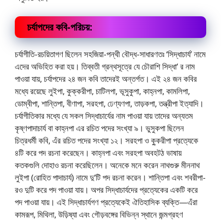
চর্যাপদের কবি-পরিচয়:
চর্যাগীতি-রচয়িতাগণ ছিলেন সহজিয়া-পন্থী বৌদ্ধ-সাধারণতঃ ‘সিদ্ধাচার্য’ নামে
এদের অভিহিত করা হয়। তিব্বতী গ্রন্থসূত্রে যে চৌরাশি সিদ্ধা’ র নাম
পাওয়া যায়, চর্যাপদের ২৪ জন কবি তাদেরই অন্তর্গত। এই ২৪ জন কবির
মধ্যে রয়েছে লুইপা, কুক্করীপা, চাটিলপা, ভূসুকুপা, কাহ্নপা, কামলিপা,
ডােম্বীপা, শান্তিপা, বীণাপা, সরহপা, ঢেণ্যণপা, তাড়কপা, তন্ত্রীপা ইত্যাদি।
চর্যাগীতিকার মধ্যে যে সকল সিদ্ধাচার্যের নাম পাওয়া যায় তাদের অন্যতম
কৃষ্ণপাদাচার্য বা কাহ্নপা এর রচিত পদের সংখ্যা ৯। ভুসুকপা ছিলেন
চিত্রধর্মী কবি, এঁর রচিত পদের সংখ্যা ১২। সরহপা ও কু্করীপা প্রত্যেকে
৪টি করে পদ রচনা করেছেন। কাহ্নপা এবং সরহপা অবহটঠ ভাষায়
কতকগুলি দোহাও রচনা করেছিলেন। অনেকে মনে করেন নাথগুরু মীননাথ
লুইপা (রােহিত পাদাচাৰ্য) নামে দু’টি পদ রচনা করেন। শান্তিপা এবং শবরীপা-
রও দুটি করে পদ পাওয়া যায়। অপর সিদ্ধাচার্যদের প্রত্যেকের একটি করে
পদ পাওয়া যায়। এই সিদ্ধাচার্যগণ প্রত্যেকেই ঐতিহাসিক ব্যক্তি—এঁরা
কামরূপ, মিথিলা, উড়িষ্যা এবং গৌড়বঙ্গের বিভিন্ন স্থানে জন্মগ্রহণ