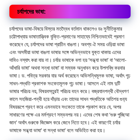
চর্যাপদের ভাষা:
চর্যাপদের ভাষা-বিষয়ে বিস্তর মতদ্বৈধ বর্তমান থাকলেও ডঃ সুনীতিকুমার
চট্টোপাধ্যায় ভাষাতাত্ত্বিক যুক্তি-প্রমাণের সাহায্যে নিশ্চিতভাবেই প্রমাণ
করেছেন যে, চর্যাপদের ভাষা প্রাচীন বাঙলা। অবশ্য ঐ সময় ওড়িয়া ভাষা
এবং অসমীয়া ভাষা বাঙলা ভাষার সঙ্গে অভিন্নভাবে যুক্ত থাকায় এদের
দাবিও নস্যাৎ করা যায় না। চর্যার ভাষাকে বলা হয় ‘সন্ধ্যা ভাষা’ বা ‘আলাে-
আঁধারি ভাষা’ অথবা সন্ধা ভাষা’ বা সম্যক অনুধাবন করে উপলব্ধি করবার
ভাষা। ড. পবিত্র সরকার যার অর্থ করেছেন অভিসন্ধিমূলক ভাষা, অর্থাৎ গৃঢ়
সাধন-পদ্ধতি প্রকাশক সংকেতমূলক গূঢ় ভাষা। আসলে এই নাম দুটি
ভাষার পরিচয় নয়, বিষয়বস্তুরই পরিচয় বহন করে। বজ্রযানপন্থী বৌদ্ধগণ
কালে সহজিয়া-পন্থী হয়ে দাঁড়ায় এবং তাদের সাধন পদ্ধতিকে অতিশয় গুহ্য
বিষয়রূপে গ্রহণ করে এমনভাবে সংকেতে তাকে প্রকাশ করে যে, অপর
সাধারণের পক্ষে এর মর্মগ্রহণ সম্ভবপর নয়। এদের শেষ কথা ‘গুরু পুচ্ছিআ
জান’ অর্থাৎ গুরুকে জিজ্ঞেস করে জেনে নিতে হবে। এই কারণেই চর্যার
ভাষাকে সন্ধ্যা ভাষা’ বা সন্ধা ভাষা’ বলে অভিহিত করা হয়।