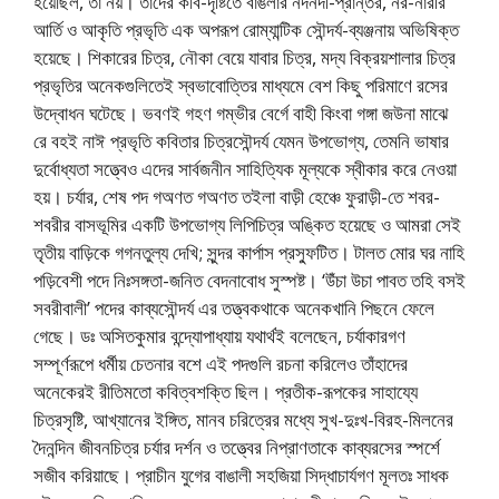
হয়েছিল, তা নয়। তাদের কবি-দৃষ্টিতে বাঙলার নদনদী-প্রান্তর, নর-নারীর
আর্তি ও আকৃতি প্রভৃতি এক অপরূপ রােম্যান্টিক সৌন্দর্য-ব্যঞ্জনায় অভিষিক্ত
হয়েছে। শিকারের চিত্র, নৌকা বেয়ে যাবার চিত্র, মদ্য বিক্রয়শালার চিত্র
প্রভৃতির অনেকগুলিতেই স্বভাবােত্তির মাধ্যমে বেশ কিছু পরিমাণে রসের
উদ্বোধন ঘটেছে। ভবণই গহণ গম্ভীর বের্গে বাহী কিংবা গঙ্গা জউনা মাঝে
রে বহই নাঈ প্রভৃতি কবিতার চিত্রসৌন্দর্য যেমন উপভােগ্য, তেমনি ভাষার
দুর্বোধ্যতা সত্ত্বেও এদের সার্বজনীন সাহিত্যিক মূল্যকে স্বীকার করে নেওয়া
হয়। চর্যার, শেষ পদ গঅণত গঅণত তইলা বাড়ী হেঞ্চে ফুরাড়ী-তে শবর-
শবরীর বাসভূমির একটি উপভােগ্য লিপিচিত্র অঙ্কিত হয়েছে ও আমরা সেই
তৃতীয় বাড়িকে গগনতুল্য দেখি; সুন্দর কার্পাস প্রস্ফুটিত। টালত মাের ঘর নাহি
পড়িবেশী পদে নিঃসঙ্গতা-জনিত বেদনাবােধ সুস্পষ্ট। ‘উঁচা উচা পাবত তহি বসই
সবরীবালী’ পদের কাব্যসৌন্দর্য এর তত্ত্বকথাকে অনেকখানি পিছনে ফেলে
গেছে। ডঃ অসিতকুমার বন্দ্যোপাধ্যায় যথার্থই বলেছেন, চর্যাকারগণ
সম্পূর্ণরূপে ধর্মীয় চেতনার বশে এই পদগুলি রচনা করিলেও তাঁহাদের
অনেকেরই রীতিমতাে কবিত্বশক্তি ছিল। প্রতীক-রূপকের সাহায্যে
চিত্রসৃষ্টি, আখ্যানের ইঙ্গিত, মানব চরিত্রের মধ্যে সুখ-দুঃখ-বিরহ-মিলনের
দৈনন্দিন জীবনচিত্র চর্যার দর্শন ও তত্ত্বের নিপ্রাণতাকে কাব্যরসের স্পর্শে
সজীব করিয়াছে। প্রাচীন যুগের বাঙালী সহজিয়া সিদ্ধাচার্যগণ মূলতঃ সাধক