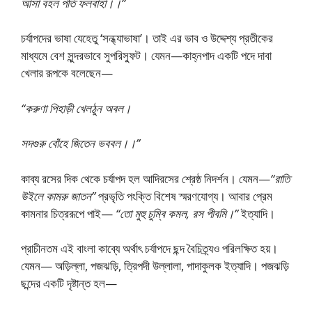
আসা বহল পতি ফলবাহা।।”
চর্যাপদের ভাষা যেহেতু ‘সন্ধ্যাভাষা’। তাই এর ভাব ও উদ্দেশ্য প্রতীকের
মাধ্যমে বেশ সুন্দরভাবে সুপরিস্ফুট। যেমন—কাহ্নপাদ একটি পদে দাবা
খেলার রূপকে বলেছেন—
“করুণা পিহাড়ী খেলঠুন অবল।
সদগুরু বোঁহে জিতেন ভববল।।”
কাব্য রসের দিক থেকে চর্যাপদ হল আদিরসের শ্রেষ্ঠ নিদর্শন। যেমন—
“রাতি
উইলে কামরু জাতন”
প্রভৃতি পংক্তি বিশেষ স্মরণযোগ্য। আবার প্রেম
কামনার চিত্ররূপে পাই—
“তো মুহু চুম্বি কমল, রস পীবমি।”
ইত্যাদি।
প্রাচীনতম এই বাংলা কাব্যে অর্থাৎ চর্যাপদে ছন্দ বৈচিত্র্যও পরিলক্ষিত হয়।
যেমন— অড়িল্লা, পজঝড়ি, ত্রিপদী উল্লালা, পাদাকুলক ইত্যাদি। পজঝড়ি
ছন্দের একটি দৃষ্টান্ত হল—