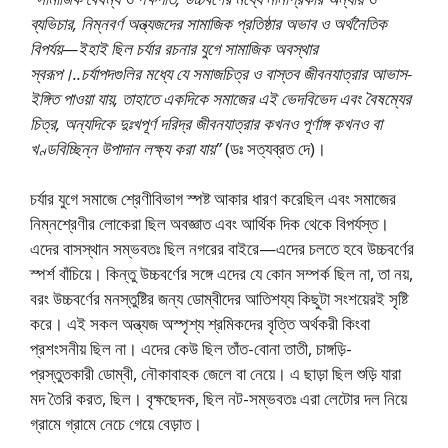
ব্যভিচার, নিম্নবর্ণ অন্ত্যজদের সামাজিক প্রতিষ্ঠার অভাব ও অর্থনৈতিক
বিপর্যয়—ইহাই ছিল চর্যার রচনার যুগে সামাজিক অবস্থার
স্বরূপ।..চর্যাপদগুলির মধ্যে যে সমাজচিত্র ও বাস্তব জীবনযাত্রার আভাস-
ইঙ্গিত পাওয়া যায়, তাহাতে একদিকে সমাজের এই ভেদবিভেদ এবং বৈষম্যের
চিত্র, অন্যদিকে দুঃখপূর্ণ দরিদ্র জীবনযাত্রার কখনও পূর্ণাঙ্গ কখনও বা
খণ্ডবিচ্ছিন্ন উপাদান লক্ষ্য করা যায়”
(ডঃ সত্যব্রত দে)।
চর্যার যুগে সমাজে শ্রেণীবিভাগ স্পষ্ট আকার ধারণ করেছিল এবং সমাজের
নিম্নশ্রেণীর লােকেরা ছিল অবজ্ঞাত এবং আর্থিক দিক থেকে বিপর্যস্ত।
এদের বাসস্থান সম্ভবতঃ ছিল নগরের বাইরে—এদের চলতে হবে উচ্চবর্ণের
স্পর্শ বাঁচিয়ে। কিন্তু উচ্চবর্ণের সঙ্গে এদের যে কোন সম্পর্ক ছিল না, তা নয়,
বরং উচ্চবর্ণের মনস্তুষ্টির জন্য ডােম্বীদের আতিশয্য কিছুটা সংশয়েরই সৃষ্টি
করে। এই সকল অন্ত্যজ অস্পৃশ্য শ্রমিকদের বৃত্তি অর্থকরী কিংবা
প্রশংসনীয় ছিল না। এদের কেউ ছিল তাঁত-বােনা তাতী, চাঙ্গড়ি-
প্রস্তুতকারী ডােম্বী, নৌকাবাহক জেলে বা নেয়ে। এ ছাড়া ছিল শুড়ি যারা
মদ তৈরি করত, ছিল। বৃক্ষছেদক, ছিল নট-সম্ভবতঃ এরা লেটোর দল নিয়ে
গ্রামে গ্রামে নেচে গেয়ে বেড়াত।