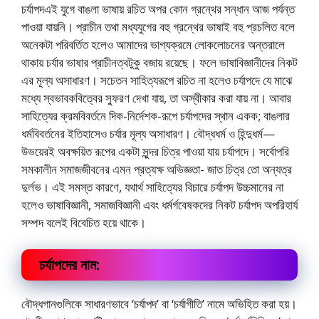
চর্যাপদএই যুগে বাঙলা ভাষায় রচিত অপর কোন গ্রন্থের সন্ধান আজ পর্যন্ত
পাওয়া যায়নি। প্রাচীন তথা মধ্যযুগের বহু গ্রন্থের ভাষাই বহু প্রচলিত বলে
অনেকটা পরিবর্তিত হলেও আমাদের ভাগ্যক্রমে লােকলােচনের অন্তরালে
থাকায় চর্যার ভাষার প্রাচীনত্বটুকু বজায় রয়েছে। ফলে ভাষাবিজ্ঞানীদের নিকট
এর মূল্য অসাধারণ। সচেতন সাহিত্যরূপে রচিত না হলেও চর্যাপদে যে মাঝে
মধ্যে স্বভাবকবিত্বের স্ফুরণ দেখা যায়, তা অস্বীকার করা যায় না। আবার
সাহিত্যের ক্রমবিবর্তনে দিক-নির্দেশক-রূপে চর্যাপদের স্থান একক; বাঙলার
ধর্মবিবর্তনের ইতিহাসেও চর্যার মূল্য অসাধারণ। বৌদ্ধধর্ম ও হিন্দুধর্ম—
উভয়েরই অবক্ষয়িত রূপের একটা সুন্দর চিত্র পাওয়া যায় চর্যাপদে। সর্বোপরি
সমকালীন সমাজজীবনের এমন প্রত্যক্ষ অভিজ্ঞতা- জাত চিত্র তাে অন্যত্র
দুর্লভ। এই সমস্ত কারণে, যথার্থ সাহিত্যের বিচারে চর্যাপদ উচ্চমানের না
হলেও ভাষাবিজ্ঞানী, সমাজবিজ্ঞানী এবং ধর্মৰ্গবেষকদের নিকট চর্যাপদ অপরিহার্য
সম্পদ বলেই বিবেচিত হয়ে থাকে।
চর্যাপদের নাম:
বৌদ্ধগানগুলিকে সাধারণভাবে ‘চর্যাপদ’ বা ‘চর্যাগীতি’ নামে অভিহিত করা হয়।