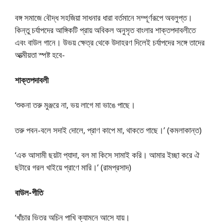
বঙ্গ সমাজে বৌদ্ধ সহজিয়া সাধনার ধারা বর্তমানে সম্পূর্ণরূপে অবলুপ্ত।
কিন্তু চর্যাপদের আঙ্গিকটি প্রায় অবিকল অনুসৃত বাংলার শাক্তপদাবলীতে
এবং বাউল গানে। উভয় ক্ষেত্র থেকে উদাহরণ দিলেই চর্যাপদের সঙ্গে তাদের
আত্মীয়তা স্পষ্ট হবে-
শাক্তপদাবলী
‘শুকনা তরু মুঞ্জরে না, ভয় লাগে মা ভাঙে পাছে।
তরু পবন-বলে সদাই দোলে, প্রাণ কাপে মা, থাকতে গাছে।’ (কমলাকান্ত)
‘এক আসামী ছয়টা প্যাদা, বল মা কিসে সামাই করি। আমার ইচ্ছা করে ঐ
ছটারে গরল খাইয়ে প্রাণে মারি।’ (রামপ্রসাদ)
বাউল-গীতি
‘খাঁচার ভিতর অচিন পাখি ক্যামনে আসে যায়।