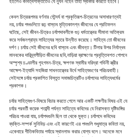
হইলেও কবিত্বশক্তিতেও যে ন্যূন নহেন তাহা স্বীকার করিতে হইবে।
কেবল চিত্ররূপময় বর্ণনার সৌন্দর্য বা প্রকৃতিরূপ-চিত্রনের অসাধারণত্বই
নয়, চর্যার পদগুলিতে রূঢ় বাস্তব মৃত্তিকালগ্ন জীবনের যে প্রতিফলন
ঘটেছে, সেই জীবন-চিত্রও চর্যাপদাবলীকে গুঢ় ধর্মতত্ত্বের সীমানা অতিক্রম
করে সর্বজনগ্রাহ্য সাহিত্যের স্তরে উন্নীত করেছে। সাহিত্য তাে জীবনের
দর্পণ। চর্যায় সেই জীবনের ছবি বাস্তব এবং জীবন্ত। টিলার উপর নির্বান্ধব
মানবকের দারিদ্র্যপীড়িত জীবনের ছবি,নাড়িয়া ব্রাহ্মণের প্রবৃত্তিবশত গােপনে
অস্পৃশ্য চণ্ডালীর গৃহগমন-চিত্র, ক্ষপণক স্বামীর দরিদ্রা গর্ভিনী স্ত্রীর
আক্ষেপ-ইত্যাদি সহজিয়া সাধনতত্ত্বের উর্ধে সাহিত্যগুণের পরিচয়বাহী।
সেইসঙ্গে চর্যায় প্রকাশিত বিস্তৃত সমাজচিত্রটিও চর্যাপদের সাহিত্যধর্মের
প্রকাশক।
চর্যার সাহিত্যগুণ-বিষয়ে বিচার করতে গেলে আর একটি লক্ষণীয় বিষয় এই যে
চর্যার পরবর্তী কয়েক শতাব্দী পর্যন্ত সাহিত্যে কবিদের যে নিরাসক্ত দৃষ্টিভঙ্গির
পরিচয় পাওয়া যায়, চর্যাপদগুলি ছিল তা থেকে মুক্ত। চর্যাপদে কবিদের
ব্যক্তি-সম্পর্ক সুনিবিড় এবং এই কারণেই এর পদগুলি শুধুমাত্র কবিতা নয়,
একেবারে গীতিকবিতার পর্যায়ে স্থানলাভ করার যােগ্য বলে। অনেকে মনে