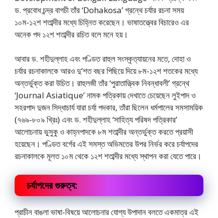
ড. প্রবোধ চন্দ্র বাগচী তাঁর ‘Dohakosa’ গ্রন্থে চর্যার রচনা সময়
১০ম-১২শ শতাব্দীর মধ্যে চিহ্নিত করেছেন। ভাষাতত্ত্বের বিচারেও এর
অনেক পদ ১২শ শতাব্দীর রচিত বলে মনে হয়।
আবার ড. শহীদুল্লাহ এবং পণ্ডিত রাহুল সংস্কৃত্যায়নের মতে, দোহা ও
চর্যার রচনাকালকে আরও দু’শত বছর পিছিয়ে দিয়ে ৮ম-১২শ শতকের মধ্যে
অন্তর্ভুক্ত করা উচিত। রাহুলজী তাঁর ‘পুরাতাত্ত্বিক নিবন্ধাবলী’ গ্রন্থে
‘Journal Asiatique’ নামক পত্রিকায় দেখাতে চেয়েছেন লুইপাদ ও
সহরপাদ দুজন সিদ্ধাচার্য যারা চর্যা পদকার, তাঁরা ছিলেন ধর্মপালের সমসাময়িক
(৭৬৯-৮০৯ খ্রিঃ) এবং ড. শহীদুল্লাহ ‘সাহিত্য পরিষদ পত্রিকার’
আলোচনায় ভুসুকু ও কাহ্নপাদকে ৮ম শতাব্দীর অন্তর্ভুক্ত করতে প্রয়াসী
হয়েছেন। পণ্ডিত বর্গের এই সমস্ত অভিমতের উপর নির্ভর করে চর্যাপদের
রচনাকালকে মূলত ১০ম থেকে ১২শ শতাব্দীর মধ্যে স্থাপন করা যেতে পারে।
চর্যাপদের গুরুত্ব:
প্রাচীন বাঙলা ভাষা-বিষয়ে আলােচনার যােগ্য উপাদান বলতে একমাত্র এই