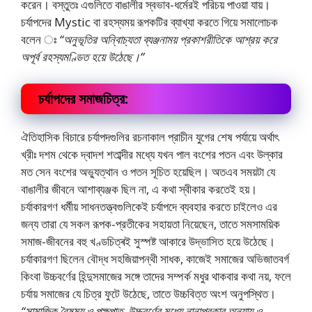
করেন। বস্তুতঃ এগুলিতে বাঙালীর স্বভাব-ধর্মেরই পরিচয় পাওয়া যায়।
চর্যাপদের Mystic বা রহস্যময় রূপকটির ব্যাখ্যা করতে গিয়ে সমালােচক
বলেন ঃ
“অনুভূতির অনি্বাচ্যতা ব্যঞ্জনাময় প্রকাশরীতিকে আশ্রয় করে
অপূর্ব রহস্যমণ্ডিত হয়ে উঠেছে।”
চর্যাপদের সমাজচিত্র:
ঐতিহাসিক বিচারে চর্যাপদগুলির রচনাকাল প্রাচীন যুগের শেষ পর্যায়ে অর্থাৎ
খ্রীঃ দশম থেকে দ্বাদশ শতাব্দীর মধ্যে যখন পাল বংশের পতন এবং উল্কার
মত সেন বংশের অভ্যুত্থান ও পতন সূচিত হয়েছিল। অতএব সময়টা যে
বাঙালীর জীবনে আশাব্যঞ্জক ছিল না, এ কথা স্বীকার করতেই হয়।
চর্যাকারগণ ধর্মীয় সাধনতত্ত্বগুলিকেই চর্যাপদে ব্যবহার করতে চাইলেও এর
জন্য তারা যে সকল রূপক-প্রতীকের সহায়তা নিয়েছেন, তাতে সমসাময়িক
সমাজ-জীবনের বহু খণ্ডচিত্ৰই সুস্পষ্ট আকারে উদ্ভাসিত হয়ে উঠেছে।
চর্যাকারগণ ছিলেন বৌদ্ধ সহজিয়াপন্থী সাধক, কাজেই সমাজের অভিজাতবর্গ
কিংবা উচ্চবর্ণের হিন্দুসমাজের সঙ্গে তাদের সম্পর্ক মধুর থাকবার কথা নয়, ফলে
চর্যায় সমাজের যে চিত্র ফুটে উঠেছে, তাতে উচ্চবিত্ত অংশ অনুপস্থিত।
“সামাজিক বৈষম্য ও পক্ষপাত, উচ্চবর্ণের মধ্যে নানাপ্রকার অন্যায় ও