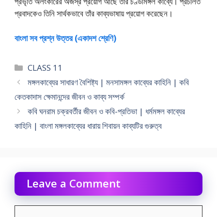
প্রভৃতি অলংকারের অজস্র প্রয়ােগ আছে তার চণ্ডীমঙ্গল কাব্যে। প্রচলিত
প্রবাদকেও তিনি সার্থকভাবে তাঁর কাব্যভাষায় প্রয়ােগ করেছেন।
বাংলা সব প্রশ্ন উত্তর (একাদশ শ্রেণি)
Categories
CLASS 11
মঙ্গলকাব্যের সাধারণ বৈশিষ্ট্য | মনসামঙ্গল কাব্যের কাহিনি | কবি
কেতকাদাস ক্ষেমানন্দের জীবন ও কাব্য সম্পর্ক
কবি ঘনরাম চক্রবর্তীর জীবন ও কবি-প্রতিভা | ধর্মমঙ্গল কাব্যের
কাহিনি | বাংলা মঙ্গলকাব্যের ধারায় শিবায়ন কাব্যটির গুরুত্ব
Leave a Comment
Comment