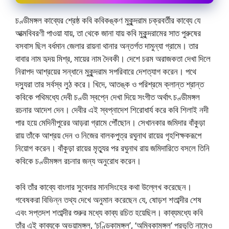
চণ্ডীমঙ্গল কাব্যের শ্রেষ্ঠ কবি কবিকঙ্কণ মুকুন্দরাম চক্রবর্তীর কাব্যে যে
আত্মবিবরণী পাওয়া যায়, তা থেকে জানা যায় কবি মুকুন্দরামের সাত পুরুষের
বসবাস ছিল বর্ধমান জেলার রায়না থানার অন্তর্গত দামুন্যা গ্রামে। তার
বাবার নাম হৃদয় মিশ্র, মায়ের নাম দৈবকী। দেশে চরম অরাজকতা দেখা দিলে
নিরাপদ আশ্রয়ের সন্ধানে মুকুন্দরাম সপরিবারে দেশত্যাগ করেন। পথে
দস্যুরা তার সর্বস্ব লুঠ করে। খিদে, আতঙ্ক ও পরিশ্রমে ক্লান্ত শ্রান্ত
কবিকে পথিমধ্যে দেবী চণ্ডী স্বপ্নে দেখা দিয়ে সংগীত অর্থাৎ চণ্ডীমঙ্গল
রচনার আদেশ দেন। দেবীর এই স্বপ্নাদেশ শিরােধার্য করে কবি শিলাই নদী
পার হয়ে মেদিনীপুরের আড়রা গ্রামে পৌঁছােন। সেখানকার জমিদার বাঁকুড়া
রায় তাঁকে আশ্রয় দেন ও নিজের বালকপুত্র রঘুনাথ রায়ের গৃহশিক্ষকরূপে
নিয়ােগ করেন। বাঁকুড়া রায়ের মৃত্যুর পর রঘুনাথ রায় জমিদারিতে বসলে তিনি
কবিকে চণ্ডীমঙ্গল রচনার জন্য অনুরােধ করেন।
কবি তাঁর কাব্যে বাংলার সুবেদার মানসিংহের কথা উল্লেখ করেছেন।
গবেষকরা বিভিন্ন তথ্য দেখে অনুমান করেছেন যে, ষােড়শ শতাব্দীর শেষ
এবং সপ্তদশ শতাব্দীর শুরুর মধ্যে কাব্য রচিত হয়েছিল। কাব্যমধ্যে কবি
তাঁর এই কাব্যকে অভয়ামঙ্গল, ‘চণ্ডিকামঙ্গল’, ‘অম্বিকামঙ্গল’ প্রভৃতি নামেও