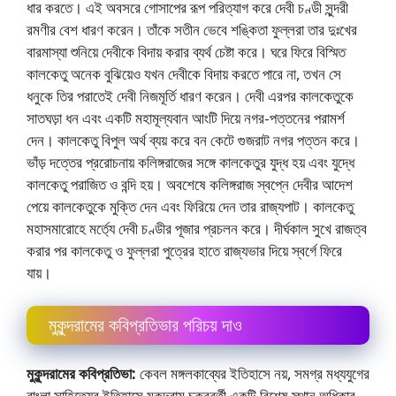
ধার করতে। এই অবসরে গােসাপের রূপ পরিত্যাগ করে দেবী চণ্ডী সুন্দরী
রমণীর বেশ ধারণ করেন। তাঁকে সতীন ভেবে শঙ্কিতা ফুল্লরা তার দুঃখের
বারমাস্যা শুনিয়ে দেবীকে বিদায় করার ব্যর্থ চেষ্টা করে। ঘরে ফিরে বিস্মিত
কালকেতু অনেক বুঝিয়েও যখন দেবীকে বিদায় করতে পারে না, তখন সে
ধনুকে তির পরাতেই দেবী নিজমূর্তি ধারণ করেন। দেবী এরপর কালকেতুকে
সাতঘড়া ধন এবং একটি মহামূল্যবান আংটি দিয়ে নগর-পত্তনের পরামর্শ
দেন। কালকেতু বিপুল অর্থ ব্যয় করে বন কেটে গুজরাট নগর পত্তন করে।
ভাঁড় দত্তের প্ররােচনায় কলিঙ্গরাজের সঙ্গে কালকেতুর যুদ্ধ হয় এবং যুদ্ধে
কালকেতু পরাজিত ও বন্দি হয়। অবশেষে কলিঙ্গরাজ স্বপ্নে দেবীর আদেশ
পেয়ে কালকেতুকে মুক্তি দেন এবং ফিরিয়ে দেন তার রাজ্যপাট। কালকেতু
মহাসমারােহে মর্ত্যে দেবী চণ্ডীর পূজার প্রচলন করে। দীর্ঘকাল সুখে রাজত্ব
করার পর কালকেতু ও ফুল্লরা পুত্রের হাতে রাজ্যভার দিয়ে স্বর্গে ফিরে
যায়।
মুকুন্দরামের কবিপ্রতিভার পরিচয় দাও
মুকুন্দরামের কবিপ্রতিভা:
কেবল মঙ্গলকাব্যের ইতিহাসে নয়, সমগ্র মধ্যযুগের
বাংলা সাহিত্যের ইতিহাসে মুকুন্দরাম চক্রবর্তী একটি বিশেষ স্থান অধিকার