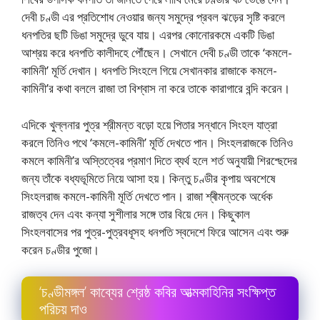
দেবী চণ্ডী এর প্রতিশােধ নেওয়ার জন্য সমুদ্রে প্রবল ঝড়ের সৃষ্টি করলে
ধনপতির ছটি ডিঙা সমুদ্রে ডুবে যায়। এরপর কোনােরকমে একটি ডিঙা
আশ্রয় করে ধনপতি কালীদহে পৌঁছেন। সেখানে দেবী চণ্ডী তাকে ‘কমলে-
কামিনী’ মূর্তি দেখান। ধনপতি সিংহলে গিয়ে সেখানকার রাজাকে কমলে-
কামিনী’র কথা বললে রাজা তা বিশ্বাস না করে তাকে কারাগারে বন্দি করেন।
এদিকে খুল্লনার পুত্র শ্রীমন্ত বড়াে হয়ে পিতার সন্ধানে সিংহল যাত্রা
করলে তিনিও পথে ‘কমলে-কামিনী’ মূর্তি দেখতে পান। সিংহলরাজকে তিনিও
কমলে কামিনী’র অস্তিত্বের প্রমাণ দিতে ব্যর্থ হলে শর্ত অনুযায়ী শিরশ্ছেদের
জন্য তাঁকে বধ্যভূমিতে নিয়ে আসা হয়। কিন্তু চণ্ডীর কৃপায় অবশেষে
সিংহলরাজ কমলে-কামিনী মূর্তি দেখতে পান। রাজা শ্ৰীমন্তকে অর্ধেক
রাজত্ব দেন এবং কন্যা সুশীলার সঙ্গে তার বিয়ে দেন। কিছুকাল
সিংহলবাসের পর পুত্র-পুত্রবধূসহ ধনপতি স্বদেশে ফিরে আসেন এবং শুরু
করেন চণ্ডীর পুজো।
‘চণ্ডীমঙ্গল’ কাব্যের শ্রেষ্ঠ কবির আত্মকাহিনির সংক্ষিপ্ত
পরিচয় দাও