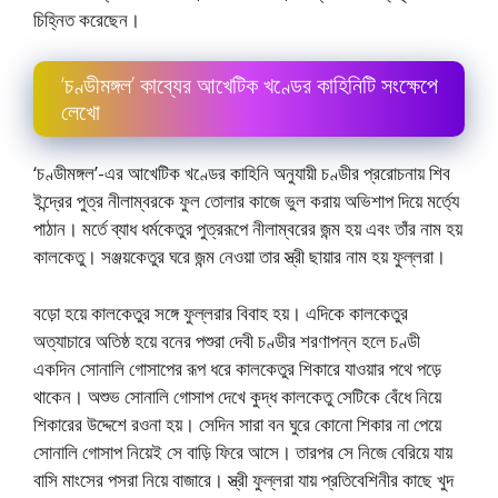
চিহ্নিত করেছেন।
‘চণ্ডীমঙ্গল’ কাব্যের আখেটিক খণ্ডের কাহিনিটি সংক্ষেপে
লেখাে
‘চণ্ডীমঙ্গল’-এর আখেটিক খণ্ডের কাহিনি অনুযায়ী চণ্ডীর প্ররােচনায় শিব
ইন্দ্রের পুত্র নীলাম্বরকে ফুল তােলার কাজে ভুল করায় অভিশাপ দিয়ে মর্ত্যে
পাঠান। মর্তে ব্যাধ ধর্মকেতুর পুত্ররূপে নীলাম্বরের জন্ম হয় এবং তাঁর নাম হয়
কালকেতু। সঞ্জয়কেতুর ঘরে জন্ম নেওয়া তার স্ত্রী ছায়ার নাম হয় ফুল্লরা।
বড়াে হয়ে কালকেতুর সঙ্গে ফুল্লরার বিবাহ হয়। এদিকে কালকেতুর
অত্যাচারে অতিষ্ঠ হয়ে বনের পশুরা দেবী চণ্ডীর শরণাপন্ন হলে চণ্ডী
একদিন সােনালি গােসাপের রূপ ধরে কালকেতুর শিকারে যাওয়ার পথে পড়ে
থাকেন। অশুভ সােনালি গােসাপ দেখে কুদ্ধ কালকেতু সেটিকে বেঁধে নিয়ে
শিকারের উদ্দেশে রওনা হয়। সেদিন সারা বন ঘুরে কোনাে শিকার না পেয়ে
সােনালি গােসাপ নিয়েই সে বাড়ি ফিরে আসে। তারপর সে নিজে বেরিয়ে যায়
বাসি মাংসের পসরা নিয়ে বাজারে। স্ত্রী ফুল্লরা যায় প্রতিবেশিনীর কাছে খুদ