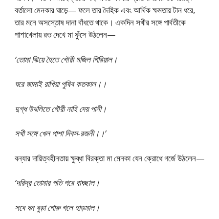
বর্তালো মেনকার ঘাড়ে— ফলে তার দৈহিক এবং আর্থিক ক্ষমতায় টান ধরে,
তার মনে অসস্তোষ দানা বাঁধতে থাকে। একদিন সখীর সঙ্গে পার্বতীকে
পাশাখেলায় রত দেখে মা ফুঁসে উঠলেন—
‘তোমা ঝিয়ে হৈতে গৌরী মজিল গিরিয়াল।
ঘরে জামাই রাখিয়া পুষিব কতকাল।।
দুগ্ধ উথলিতে গৌরী নাহি দেয় পানী।
সখী সঙ্গে খেল পাশা দিবস-রজনী।।’
বন্যার দায়িত্বহীনতায় ক্ষুব্ধা বিরক্তা মা মেনকা যেন ক্রোধে গর্জে উঠলেন—
‘দরিদ্র তোমার পতি পরে বাঘছাল।
সবে ধন বুড়া গোরু গলে হাড়মাল।