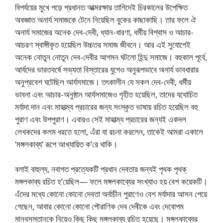
বিপর্যয়ের মুখে পড়ে প্রধানত আত্মরক্ষার তাগিদেই চিরকালের উপেক্ষিত
অবজ্ঞাত অনার্য সমাজকে টেনে নিয়েছিল বুকের কাছাকাছি। তার ফলে ঐ
অনার্য সমাজের অনেক দেব-দেবী, ধ্যান-ধারণা, ধর্মীয় বিশ্বাস ও আচার-
আচরণ স্বাঙ্গীকৃত হয়েছিল উচ্চতর সমাজ জীবনে। আর এই সুযোগেই
অনেক নোতুন নোতুন দেব-দেবীর আগমন ঘটলো হিন্দু সমাজে। বহুকাল পূর্বে,
আর্যদের ভারতবর্ষে সভ্যতা বিস্তারের যুগেও অনুরূপভাবে অনার্য ভাবধারার
অনুপ্রবেশ ঘটেছিল আর্যসমাজে। তৎকালীন যে সকল দেব-দেবী, ধর্মীয়
ভাবনা এবং আচার-অনুষ্ঠান আর্যসমাজেও গৃহীত হয়েছিল, তাদের যথোচিত
মর্যাদা দান এবং মাহাত্ম্য প্রচারের জন্য সংস্কৃত ভাষায় রচিত হয়েছিল বহু
পুরাণ এবং উপপুরাণ। এবারও সেই মাহাত্ম্য প্রচারের জন্যই একদল
লেখকদের কলম ধরতে হলো, এঁরা যা রচনা করলেন, তাকেই আমরা একালে
‘মঙ্গলকাব্য’ রূপে আখ্যায়িত ক’রে থাকি।
বলাই বাহুল্য, নবাগত প্রত্যেকটি প্রধান দেবতার জন্যই পৃথক পৃথক্‌
মঙ্গলকাব্য রচিত হ’য়েছিল— ফলে মঙ্গলকাব্যের সংখ্যাও হয় বেশ কয়েকটি।
এঁদের মধ্যে কোনো কোনো দেবতা অর্বাচীন পুরাণেও বেশ মর্যাদার আসন পেয়ে
গেছেন, আবার কোনো কোনো পৌরাণিক দেব দেবীকে এবং দেবোপম
মানবসস্তানকে নিয়েও কিছু কিছু মঙ্গলকাব্য রচিত হয়েছে। মঙ্গলকাব্যের