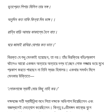
ভূতপ্রেত পিশাচ মিলিল তার সঙ্গ।
অনুদিন কত নাকি কিন্যা দিব ভাঙ্গ।।
রান্ধি বাড়ি আমার কাকাল্যে হৈল বাত।
ঘরে জামাই রাখিয়া যোগার কত ভাত।’
বিরক্ত যে শুধু মেনকাই হয়েছেন, তা নয়। তাঁর বিরক্তির বহিঃপ্রকাশ
ঘটলেও আরো একজন অন্তরে অন্তরে দগ্ধ হ’চ্ছেন লোক লজ্জার ভয়ে মুখে
প্রকাশ করতে পারছেন না তিনি স্বয়ং হিমালয়। একথার সমর্থন মিলে
মেনকার উক্তিতে—
‘লোকলাজে স্বামী মোর কিছু নাহি কয়।’
দক্ষযজ্ঞে সতী স্বামীনিন্দা শুনে পিতা দক্ষকে অভিশাপ দিয়েছিলেন এবং
যজ্ঞস্থলেই দেহত্যাগ করেছিলেন। কিন্তু চণ্ডীমঙ্গল কাব্যের যুগে