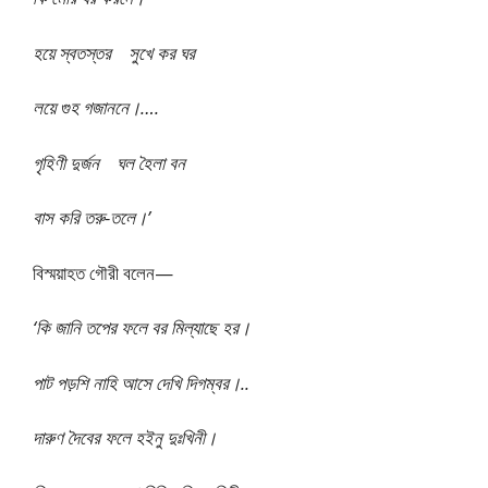
হয়ে স্বতস্তর সুখে কর ঘর
লয়ে গুহ গজাননে।….
গৃহিণী দুর্জন ঘল হৈলা বন
বাস করি তরু-তলে।’
বিস্ময়াহত গৌরী বলেন—
‘কি জানি তপের ফলে বর মিল্যাছে হর।
পাট পড়শি নাহি আসে দেখি দিগম্বর।..
দারুণ দৈবের ফলে হইনু দুঃখিনী।