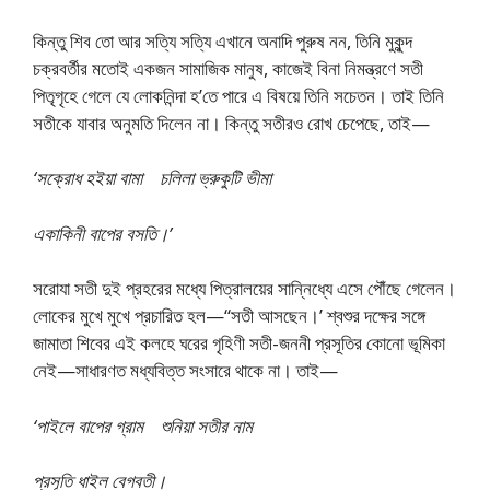
কিন্তু শিব তো আর সত্যি সত্যি এখানে অনাদি পুরুষ নন, তিনি মুকুন্দ
চক্রবর্তীর মতোই একজন সামাজিক মানুষ, কাজেই বিনা নিমন্ত্রণে সতী
পিতৃগৃহে গেলে যে লোকনিন্দা হ’তে পারে এ বিষয়ে তিনি সচেতন। তাই তিনি
সতীকে যাবার অনুমতি দিলেন না। কিন্তু সতীরও রোখ চেপেছে, তাই—
‘সক্রোধ হইয়া বামা চলিলা ভ্রুকুটি ভীমা
একাকিনী বাপের বসতি।’
সরোযা সতী দুই প্রহরের মধ্যে পিত্রালয়ের সান্নিধ্যে এসে পৌঁছে গেলেন।
লোকের মুখে মুখে প্রচারিত হল—“সতী আসছেন।’ শ্বশুর দক্ষের সঙ্গে
জামাতা শিবের এই কলহে ঘরের গৃহিণী সতী-জননী প্রসূতির কোনো ভূমিকা
নেই—সাধারণত মধ্যবিত্ত সংসারে থাকে না। তাই—
‘পাইলে বাপের গ্রাম শুনিয়া সতীর নাম
প্রসূতি ধাইল বেগবতী।