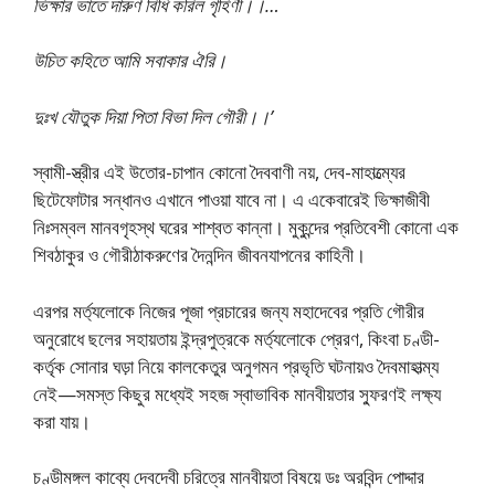
ভিক্ষার ভাতে দারুণ বিধি করিল গৃহিণী।।…
উচিত কহিতে আমি সবাকার ঐরি।
দুঃখ যৌতুক দিয়া পিতা বিভা দিল গৌরী।।’
স্বামী-স্ত্রীর এই উতোর-চাপান কোনো দৈববাণী নয়, দেব-মাহাত্ম্যের
ছিটেফোটার সন্ধানও এখানে পাওয়া যাবে না। এ একেবারেই ভিক্ষাজীবী
নিঃসম্বল মানবগৃহস্থ ঘরের শাশ্বত কান্না। মুকুন্দের প্রতিবেশী কোনো এক
শিবঠাকুর ও গৌরীঠাকরুণের দৈনন্দিন জীবনযাপনের কাহিনী।
এরপর মর্ত্যলোকে নিজের পূজা প্রচারের জন্য মহাদেবের প্রতি গৌরীর
অনুরোধে ছলের সহায়তায় ইন্দ্রপুত্রকে মর্ত্যলোকে প্রেরণ, কিংবা চণ্ডী-
কর্তৃক সোনার ঘড়া নিয়ে কালকেতুর অনুগমন প্রভৃতি ঘটনায়ও দৈবমাহাত্ম্য
নেই—সমস্ত কিছুর মধ্যেই সহজ স্বাভাবিক মানবীয়তার স্ফুরণই লক্ষ্য
করা যায়।
চণ্ডীমঙ্গল কাব্যে দেবদেবী চরিত্রে মানবীয়তা বিষয়ে ডঃ অরবিন্দ পোদ্দার