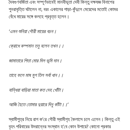
দৈবগুণবর্জিতা এবং সম্পূর্ণভাবেই মানবীভূতা দেবী কিন্তু দক্ষযজ্ঞ বিনাশের
পুনরাবৃত্তি ঘটালেন না, বরং একালের পাড়া-কুঁদুলে মেয়েদের মতোই কোমর
বেঁধে মায়ের সঙ্গে কলহে প্রবৃত্ত হলেন।
‘এমন শুনিয়া গৌরী মায়ের বচন।
ক্রোধে কম্পমান তনু বলেন তখন।।
জামাতারে পিতা মোর দিল ভূমি দান।
তাহে ফলে মাষ মুগ তিল সর্বা ধান।।
বান্ধিয়া বাড়িয়া মাতা কত দেহ খোঁটা।
আজি হৈতে তোমার দুয়ারে দিনু কাঁটা।।’
স্বামীপুত্র নিয়ে রাগ ক’রে গৌরী স্বামীগৃহ কৈলাসে চলে এলেন। কিন্তু এই
বৃহৎ পরিবারের উদরান্নের সংস্থান হ’বে কোন উপায়ে? কোনো প্রকার