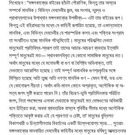
লিখেছেন : “মঙ্গলকাব্যের বাইরের ছাঁচটা পৌরাণিক, কিন্তু তার অস্তর
সম্পর্কে মানবিক। বিভিন্ন দেবদেবীর জন্ম, ঘর সংসার, দ্বন্দ্ব ও
প্রাধান্যলাভের উপাখ্যান মঙ্গলকাব্যের উপজীব্য— এটা তার বাইরের রূপ।
কিন্তু এই বহিরাবরণের মধ্যে যে কাহিনী রূপায়িত হয়েছে, তা একান্তভাবে
মানবিক, এবং বিভিন্ন দেবদেবীর যে পারস্পরিক কলহ এবং শক্তির সংগ্রাম
তা সংঘটিতও হচ্ছে মানবিক পটভূমিতেই। মানুষের পরিকল্পিত দেবতা
মানুষেরই প্রতিবিম্ব-স্বরূপ তাই তাদের আচার-আচরণ ব্যবহার ইত্যাদি
সম্পূর্ণ মানুষেরই মত— স্থানকালবিধৃত যে কোনো সামাজিক মানুষের মত।
অর্থাৎ মানুষের মধ্যে যে মনোভঙ্গী বা গুণ বা বৈশিষ্ট্য অভিবাক্ত, তাই
দেবতাতে আরোপিত হয়েছে। তাই সম্পূর্ণ অমানবিক গুণপ্রকৃতির সঙ্গে
মিশ্রিত হয়েছে অতি তুচ্ছ অতি নগণ্য মানবিক গুণ – যেমন ঈর্ষা, ভয় এবং
যে কোনোরূপ নীচতা। অর্থাৎ কবি-মানস কোনে অপ্রাকৃত, অলৌকিক বা অ-
সত্য জগৎ সৃষ্টি করতে পারেন নি। তাঁর বিচরণ-ভূমি প্রতিদিনকার পরিচিত
জগৎ, নিতা পদক্ষেপের এলাকা দেবতাকে মানুষেরই মত দোষগুণের অধিকারী
বলে চিত্রিত করা, অথবা ব্যাবহারিক বাস্তব পৃথিবীর সীমার মধ্যে অলৌকিক
শক্তিতে আকৃষ্ট করার এই যে প্রবণতা ও চেষ্টা, তা’ মানুষের বুদ্ধিগত
বিকাশধারী ও চিন্তাশীলতার বিবর্তনের একটি উল্লেখযোগ্য স্তর…. সুতরাং
মঙ্গলকাব্যের মানবায়িত দেবদেবীর কাহিনীর মধ্যে মানুষের বর্ধিষ্ণু আত্মচেতনার