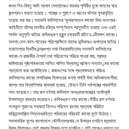
জন্য শিব-বিষ্ণু আদি প্রধান দেবতাদেরও বারবার পৃথিবীর বুকে মানবের ঘরে
জন্মগ্রহণ করতে হয়েছে। শাস্ত্রে ও পুরাণে এ ধরনের ঘটনার পুনরাবৃত্তি
হয়েছে বার বার। মহাকবি কালিদাসের ‘কুমারসম্ভব কাব্যে’ উমা-মহেশ্বর-
কাহিনীতে তাঁদের মানবীয় চরিত্র সম্পূর্ণভাবে প্রস্ফুটিত হয়েছে এবং এরই
সার্থক অনুসৃতি ঘটেছে কবিকঙ্কণ মুকুন্দ চক্রবর্তী রচিত চণ্ডীমঙ্গল কাব্যে।
অবশ্য দেশ-কাল-পাত্রের পরিপ্রেক্ষিতে তাদের ভূমিকারও রূপান্তর ঘটেছে।
ভারতেশ্বর দ্বিতীয় চন্দ্রগুপ্ত তথা বিক্রমাদিত্যের সভাকবি কালিদাসের
কাব্যে যে রাজকীয় ঐশ্বর্য তথা পরিবেশের পরিচয় পাওয়া যায়, গ্রাম্য
জমিদারের পৃষ্ঠপোষকতায় লালিত পালিত উদ্বাস্তু ব্রাহ্মণ-সন্তান ন্দের কাব্যে
প্রত্যাশা করা অযৌক্তিক। রাজবংশের সঙ্গে প্রত্যক্ষভাবে পরিচয়
কালিদাসের কাব্যে নাগাধিরাজ হিমালয়ের কন্যা পার্বতী উমা অভিজাতবংশীয়া;
বাল্যে তার বিদ্যাশিক্ষার ব্যবস্থা হয়েছে, যৌবনে তিনি সর্বশাস্ত্রে পারদর্শিতা
লাভ করেছেন। তার রূপ বর্ণনায় কালিদাস অলঙ্কারশাস্ত্রের সর্বোৎকৃষ্ট
উপমাসমূহ ব্যবহার করেছেন। কবিকঙ্কণ তার কাব্যে গৌরীর রূপ বর্ণনায়
সংস্কৃত পুরাণের সহায়তা নিলেও পরিবেশ রচনায় প্রত্যক্ষ পরিচিত
দারিদ্র্য্যলাঞ্ছিত নিম্নমধ্যবিত্ত পরিবারের পরিচয়ই কাব্যে ফুটে উঠেছে।
সমসাময়িক যুগের বাংলাদেশে কৌলীন্যপ্রথার যে উপদ্রব চলছিল জগন্মাতা
উমার পিতাকেও সেই প্রথার শিকার হতে হয়েছিল। তাই তাকেও ভাবতে হয়