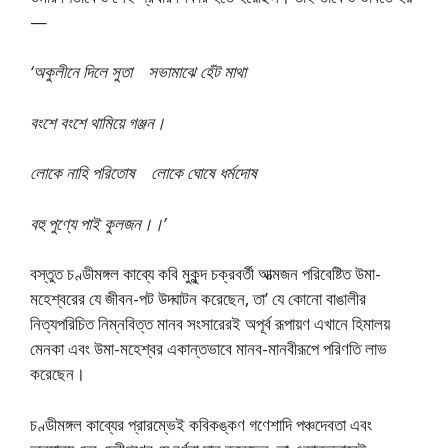
—
‘অকুলীনে দিলে সুতা সভামাঝে হেঁট মাথা
বংশে বংশে থামিয়ে গঞ্জন।
লোকে নাহি পরিতোষ লোকে ঘোষে ধর্মদোষ
বহু পুণ্যে পাই কুলজন।।’
বস্তুত চণ্ডীমঙ্গল কাব্যে কবি মুকুন্দ চক্রবর্তী আত্মজন পরিবেষ্টিত উমা-
মহেশ্বরের যে জীবন-পট উদ্ঘাটন করেছেন, তা’ যে কোনো বাঙালীর
নিত্যপরিচিত নিম্নবিত্ত মানব সংসারেরই অপূর্ব রূপায়ণ এখানে হিমালয়
মেনকা এবং উমা-মহেশ্বর একান্তভাবে মানব-মানবীরূপে পরিণতি লাভ
করেছেন।
চণ্ডীমঙ্গল কাব্যের প্রারম্ভেই কবিকঙ্কণ গণেশাদি পঞ্চদেবতা এবং