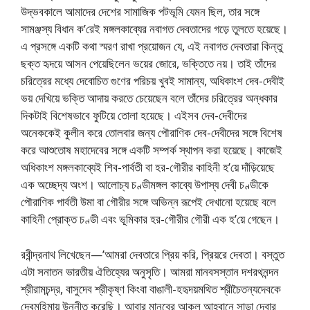
উদ্ভবকালে আমাদের দেশের সামাজিক পটভূমি যেমন ছিল, তার সঙ্গে
সামঞ্জস্য বিধান ক’রেই মঙ্গলকাব্যের নবাগত দেবতাদের গড়ে তুলতে হয়েছে।
এ প্রসঙ্গে একটি কথা স্মরণ রাখা প্রয়োজন যে, এই নবাগত দেবতারা কিন্তু
ছক্ত হৃদয়ে আসন পেয়েছিলেন ভয়ের জোরে, ভক্তিতে নয়। তাই তাঁদের
চরিত্রের মধ্যে দেবোচিত গুণের পরিচয় খুবই সামান্য, অধিকাংশ দেব-দেবীই
ভয় দেখিয়ে ভক্তি আদায় করতে চেয়েছেন বলে তাঁদের চরিত্রের অন্ধকার
দিকটাই বিশেষভাবে ফুটিয়ে তোলা হয়েছে। এইসব দেব-দেবীদের
অনেককেই কুলীন করে তোলবার জন্য পৌরাণিক দেব-দেবীদের সঙ্গে বিশেষ
করে আশুতোষ মহাদেবের সঙ্গে একটি সম্পর্ক স্থাপন করা হয়েছে। কাজেই
অধিকাংশ মঙ্গলকাব্যেই শিব-পার্বতী বা হর-গৌরীর কাহিনী হ’য়ে দাঁড়িয়েছে
এক অচ্ছেদ্য অংশ। আলোচ্য চণ্ডীমঙ্গল কাব্যে উপাস্য দেবী চণ্ডীকে
পৌরাণিক পার্বতী উমা বা গৌরীর সঙ্গে অভিন্ন রূপেই দেখানো হয়েছে বলে
কাহিনী প্রোক্ত চণ্ডী এবং ভূমিকার হর-গৌরীর গৌরী এক হ’য়ে গেছেন।
রবীন্দ্রনাথ লিখেছেন—’আমরা দেবতারে প্রিয় করি, প্রিয়রে দেবতা। বস্তুত
এটা সনাতন ভারতীয় ঐতিহ্যের অনুসৃতি। আমরা মানবসস্তান দশরথনন্দন
শ্রীরামচন্দ্র, বাসুদেব শ্রীকৃষ্ণ কিংবা বাঙালী-হহৃদয়মথিত শ্রীচৈতন্যদেবকে
দেবমহিমায় উন্নীত করেছি। আবার মানবের আকুল আহ্বানে সাড়া দেবার