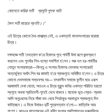
কোলেতে করিয়া সতী প্রসূতি পুলক অতি
কৈল সতী মায়েরে প্রণতি।।’
এই চিত্রে কোনো দৈব-মাহাত্ম্য নেই, এ একান্তই মানবসংসারের ঘরোয়া
চিত্র।
দক্ষযজ্ঞে সতী ‘দেহত্যাগ ক’রে হিমালয় গৃহে পার্বর্তী উমা রূপে জন্মগ্রহণ
করলেন এবং পুনর্বার শিব-হস্তে সমর্পিতা হ’লেন। শুরু হল হর-পার্বতীর
নোতুন সংসারযাত্রা—কিন্তু এ সংসার হিমালয় মেনকার সংসারেরই
অন্তর্ভুক্ত অর্থাৎ শিব ঘর জামাই হ’য়ে শ্বশুরগৃহে অধিষ্ঠিত হ’লেন। এ চিত্র
কোনো দেবসমাজে সম্ভবপর নয়— তৎকালীন সমাজে কুলীন ঘরে এরূপ
ঘরজামাই দেখা যেতো, অতএব এ চিত্র মুকুন্দ কবির একান্ত পরিচিত হয়তো
স্বগৃহে অথবা প্রতিবেশী-গৃহেই দেখে থাকবে। যাহোক ভূত-প্রেত- প্রথম
আদি অনুচরদের নিয়ে গাঁজা ভাং খেয়ে শিবঠাকুর পরমানন্দে শ্বশুরগৃহে দিন
কাটাচ্ছেন। এ দিকে উমারও দুটি পুত্রসন্তান হ’লো— কার্ত্তিক আর
গণেশ। অতএব মাহেশ্বরের এই বর্ধিত সংসার প্রতিপালনের গুরুদায়িত্ব