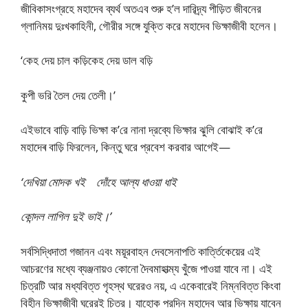
জীবিকাসংগ্রহে মহাদেব ব্যর্থ অতএব শুরু হ’ল দারিদ্র্য পীড়িত জীবনের
গ্লানিময় দুঃখকাহিনী, গৌরীর সঙ্গে যুক্তি করে মহাদেব ভিক্ষাজীবী হলেন।
‘কেহ দেয় চাল কড়িকেহ দেয় ডাল বড়ি
কুপী ভরি তৈল দেয় তেলী।’
এইভাবে বাড়ি বাড়ি ভিক্ষা ক’রে নানা দ্রব্যে ভিক্ষার ঝুলি বোঝাই ক’রে
মহাদেৰ বাড়ি ফিরলেন, কিন্তু ঘরে প্রবেশ করবার আগেই—
‘দেখিয়া মোদক খই দোঁহে আল্য ধাওয়া ধাই
কোন্দল লাগিল দুই ভাই।’
সর্বসিদ্ধিদাতা গজানন এবং ময়ূরবাহন দেবসেনাপতি কার্ত্তিকেয়ের এই
আচরণের মধ্যে ব্যঞ্জনায়ও কোনো দৈবমাহাত্ম্য খুঁজে পাওয়া যাবে না। এই
চিত্রটি আর মধ্যবিত্ত গৃহস্থ ঘরেরও নয়, এ একেবারেই নিম্নবিত্ত কিংবা
বিহীন ভিক্ষাজীবী ঘরেরই চিত্র। যাহোক পরদিন মহাদেব আর ভিক্ষায় যাবেন