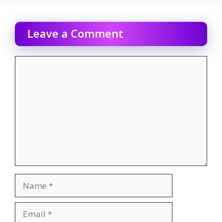
Leave a Comment
Comment
Name
Email