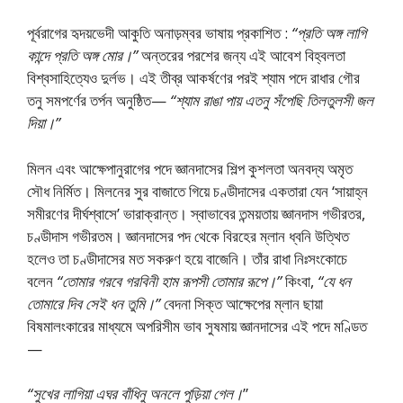
পূর্বরাগের হৃদয়ভেদী আকুতি অনাড়ম্বর ভাষায় প্রকাশিত :
“প্রতি অঙ্গ লাগি
কান্দে প্রতি অঙ্গ মোর।”
অন্তরের পরশের জন্য এই আবেশ বিহ্বলতা
বিশ্বসাহিত্যেও দুর্লভ। এই তীব্র আকর্ষণের পরই শ্যাম পদে রাধার গৌর
তনু সমপর্ণের তর্পন অনুষ্ঠিত—
“শ্যাম রাঙা পায় এতনু সঁপেছি তিলতুলসী জল
দিয়া।”
মিলন এবং আক্ষেপানুরাগের পদে জ্ঞানদাসের শিল্প কুশলতা অনবদ্য অমৃত
সৌধ নির্মিত। মিলনের সুর বাজাতে গিয়ে চণ্ডীদাসের একতারা যেন ‘সায়াহ্ন
সমীরণের দীর্ঘশ্বাসে’ ভারাক্রান্ত। স্বাভাবের তন্ময়তায় জ্ঞানদাস গভীরতর,
চণ্ডীদাস গভীরতম। জ্ঞানদাসের পদ থেকে বিরহের ম্লান ধ্বনি উত্থিত
হলেও তা চণ্ডীদাসের মত সকরুণ হয়ে বাজেনি। তাঁর রাধা নিঃসংকোচে
বলেন
“তোমার গরবে গরবিনী হাম রূপসী তোমার রূপে।”
কিংবা,
“যে ধন
তোমারে দিব সেই ধন তুমি।”
বেদনা সিক্ত আক্ষেপের ম্লান ছায়া
বিষমালংকারের মাধ্যমে অপরিসীম ভাব সুষমায় জ্ঞানদাসের এই পদে মণ্ডিত
—
“সুখের লাগিয়া এঘর বাঁধিনু অনলে পুড়িয়া গেল।
”