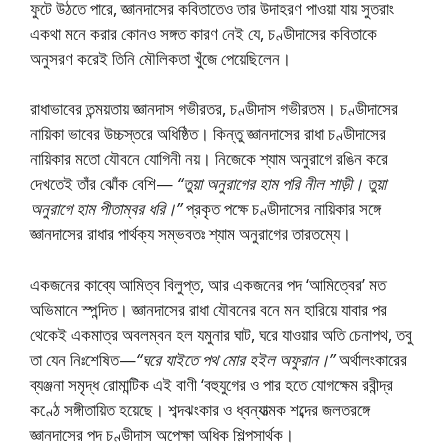
ফুটে উঠতে পারে, জ্ঞানদাসের কবিতাতেও তার উদাহরণ পাওয়া যায় সুতরাং
একথা মনে করার কোনও সঙ্গত কারণ নেই যে, চণ্ডীদাসের কবিতাকে
অনুসরণ করেই তিনি মৌলিকতা খুঁজে পেয়েছিলেন।
রাধাভাবের তন্ময়তায় জ্ঞানদাস গভীরতর, চণ্ডীদাস গভীরতম। চণ্ডীদাসের
নায়িকা ভাবের উচ্চস্তরে অধিষ্ঠিত। কিন্তু জ্ঞানদাসের রাধা চণ্ডীদাসের
নায়িকার মতো যৌবনে যোগিনী নয়। নিজেকে শ্যাম অনুরাগে রঙিন করে
দেখতেই তাঁর ঝোঁক বেশি—
“তুয়া অনুরাগের হাম পরি নীল শাড়ী। তুয়া
অনুরাগে হাম পীতাম্বর ধরি।”
প্রকৃত পক্ষে চণ্ডীদাসের নায়িকার সঙ্গে
জ্ঞানদাসের রাধার পার্থক্য সম্ভবতঃ শ্যাম অনুরাগের তারতম্যে।
একজনের কাব্যে আমিত্ব বিলুপ্ত, আর একজনের পদ ‘আমিত্বের’ মত
অভিমানে স্পন্দিত। জ্ঞানদাসের রাধা যৌবনের বনে মন হারিয়ে যাবার পর
থেকেই একমাত্র অবলম্বন হল যমুনার ঘাট, ঘরে যাওয়ার অতি চেনাপথ, তবু
তা যেন নিঃশেষিত—
“ঘরে যাইতে পথ মোর হইল অফুরান।”
অর্থালংকারের
ব্যঞ্জনা সমৃদ্ধ রোমান্টিক এই বাণী ‘বহুযুগের ও পার হতে যোগক্ষেম রবীন্দ্র
কণ্ঠে সঙ্গীতায়িত হয়েছে। শব্দঝংকার ও ধ্বন্যাত্মক শব্দের জলতরঙ্গে
জ্ঞানদাসের পদ চণ্ডীদাস অপেক্ষা অধিক শিল্পসার্থক।