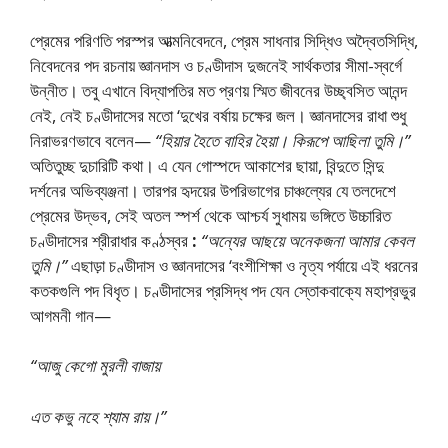
প্রেমের পরিণতি পরস্পর আত্মনিবেদনে, প্রেম সাধনার সিদ্ধিও অদ্বৈতসিদ্ধি,
নিবেদনের পদ রচনায় জ্ঞানদাস ও চণ্ডীদাস দুজনেই সার্থকতার সীমা-স্বর্গে
উন্নীত। তবু এখানে বিদ্যাপতির মত প্রণয় স্মিত জীবনের উচ্ছ্বসিত আনন্দ
নেই, নেই চণ্ডীদাসের মতো ‘দুখের বর্ষায় চক্ষের জল। জ্ঞানদাসের রাধা শুধু
নিরাভরণভাবে বলেন—
“হিয়ার হৈতে বাহির হৈয়া। কিরূপে আছিলা তুমি।”
অতিতুচ্ছ দুচারিটি কথা। এ যেন গোস্পদে আকাশের ছায়া, বিন্দুতে সিন্দু
দর্শনের অভিব্যঞ্জনা। তারপর হৃদয়ের উপরিভাগের চাঞ্চল্যের যে তলদেশে
প্রেমের উদ্ভব, সেই অতল স্পর্শ থেকে আশ্চর্য সুধাময় ভঙ্গিতে উচ্চারিত
চণ্ডীদাসের শ্রীরাধার কণ্ঠস্বর
:
“অন্যের আছয়ে অনেকজনা আমার কেবল
তুমি।”
এছাড়া চণ্ডীদাস ও জ্ঞানদাসের ‘বংশীশিক্ষা ও নৃত্য পর্যায়ে এই ধরনের
কতকগুলি পদ বিধৃত। চণ্ডীদাসের প্রসিদ্ধ পদ যেন স্তোকবাক্যে মহাপ্রভুর
আগমনী গান—
“আজু কেগো মুরলী বাজায়
এত কভু নহে শ্যাম রায়।”