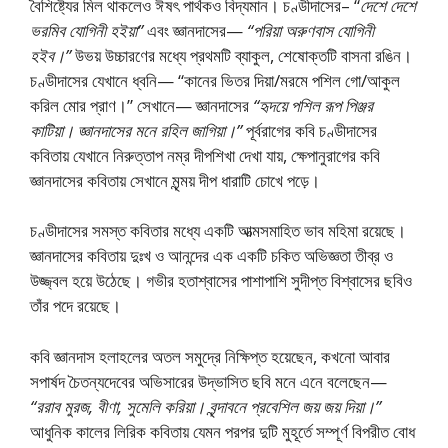
বৈশিষ্ট্যের মিল থাকলেও ঈষৎ পার্থকও বিদ্যমান। চণ্ডীদাসের– “
দেশে দেশে
ভরমিব যোগিনী হইয়া”
এবং জ্ঞানদাসের—
“পরিয়া অরুণবাস যোগিনী
হইব।”
উভয় উচ্চারণের মধ্যে প্রথমটি ব্যাকুল, শেষোক্তটি বাসনা রঙিন।
চণ্ডীদাসের যেখানে ধ্বনি— “কানের ভিতর দিয়া/মরমে পশিল গো/আকুল
করিল মোর প্রাণ।” সেখানে— জ্ঞানদাসের
“হৃদয়ে পশিল রূপ পিঞ্জর
কাটিয়া। জ্ঞানদাসের মনে রহিল জাগিয়া।”
পূর্বরাগের কবি চণ্ডীদাসের
কবিতায় যেখানে নিরুত্তাপ নম্র দীপশিখা দেখা যায়, ক্ষেপানুরাগের কবি
জ্ঞানদাসের কবিতায় সেখানে মৃন্ময় দীপ ধারাটি চোখে পড়ে।
চণ্ডীদাসের সমস্ত কবিতার মধ্যে একটি আত্মসমাহিত ভাব মহিমা রয়েছে।
জ্ঞানদাসের‌ কবিতায় দুঃখ ও আনন্দের এক একটি চকিত অভিজ্ঞতা তীব্র ও
উজ্জ্বল হয়ে উঠেছে। গভীর হতাশ্বাসের পাশাপাশি সুদীপ্ত বিশ্বাসের ছবিও
তাঁর পদে রয়েছে।
কবি জ্ঞানদাস হলাহলের অতল সমুদ্রে নিক্ষিপ্ত হয়েছেন, কখনো আবার
সপার্ষদ চৈতন্যদেবের অভিসারের উদ্ভাসিত ছবি মনে এনে বলেছেন—
“ররাব মুরজ, বীণা, সুমেলি করিয়া। বৃন্দাবনে প্রবেশিল জয় জয় দিয়া।”
আধুনিক কালের লিরিক কবিতায় যেমন পরপর দুটি‌ মুহূর্তে সম্পূর্ণ বিপরীত বোধ