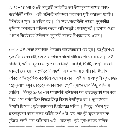
১৮৭৫-এর ২রা ও ৯ই জানুয়ারী অভিনীত হল উপেন্দ্রনাথ দাসের ‘শরৎ-
সরোজিনী’ নাটক। এই নাটকটি দর্শকমনে অলোড়ন সৃষ্টি করেছিল যথেষ্ট।
টিকিটেরও প্রচণ্ড চাহিদা হয়। এই ‘শরৎ সরোজিনী’ নাটকে সুকুমারীর
ভূমিকায় অসাধারণ অভিনয় করেন অভিনেত্রী গোলাপসুন্দরী। তারপর থেকে
গোলাপ থিয়েটারের ইতিহাসে সুকুমারী নামেই বিখ্যাত হয়ে ওঠেন।
১৮৭৫-এই গ্রেট ন্যাশনাল থিয়েটার ভারতভ্রমণে বের হয়। অর্ধেন্দুশেখর
মুস্তাফি বরাবর চাইতেন সারা ভারতে বাংলা নাটকের প্রচার করতে। সেই
তাগিদেই ধর্মদাস সুরের নেতৃত্বে দল দিল্লী, আগ্রা, মিরাট, লক্ষ্ণৌ, লাহোর
ভ্রমণে বের হয়। লক্ষ্ণৌতে ‘নীলদর্পণ’ এর অভিনয় সেখানকার ইংরাজ
দর্শকদের উত্তেজিত করেছিল বলে জানা যায়। এই সময় অস্থায়ী ম্যানেজার
মহেন্দ্রলাল বসুর নেতৃত্বে কলকাতায়ও গ্রেট ন্যাশনালের কিছু অভিনয়
চলছিল। কিন্তু ১৮৭৫-এর মাঝামাঝি ধর্মদাসের দল ভারতভ্রমণ সাঙ্গ করে
ফিরে এলে অর্থনৈতিক বিষয়ে তীব্র বিরোধ উপস্থিত হয়। ভুবনমোহন
নিয়োগী ছিলেন গ্রেট ন্যাশনাল থিয়েটারের মালিক। কিন্তু ধর্মদাস সুর
ভারতভ্রমণ কালে দলের অর্জিত অর্থ ও উপহার সামগ্রী ভুবনমোহনকে
বুঝিয়ে দেননি বলে অভিযোগ ওঠে। তাছাড়া গ্রেট ন্যাশনালের মালিক