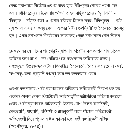
গ্রেট ন্যাশনাল থিয়েটার এরপর বাধ্য হয়ে গিরিশচন্দ্র ঘোষের শরণাপন্ন
হল। গিরিশচন্দ্রের নির্দেশনায় অভিনীত হল বঙ্কিমচন্দ্রের ‘মৃণালিনী’ ও
‘বিষবৃক্ষ’। নাট্যরূপায়ণ ও প্রধান চরিত্রে ছিলেন স্বয়ং গিরিশচন্দ্র। গ্রেট
ন্যাশনাল এবার সাফল্য পেল। এরপর ‘নবীন তপস্বিনী’ ও ‘হেমলতা’ মঞ্চস্থ
হল। এবার ন্যাশনাল থিয়েটারের অনেকেই গ্রেট ন্যাশনালে যোগ দিলেন।
১৮৭৪-এর মে মাসের পর গ্রেট ন্যাশনাল থিয়েটার কলকাতায় মাস চারেক
অভিনয় বন্ধ রাখে। দল বেরিয়ে পড়ে মফঃস্বলে অভিনয়ের জন্য।
মফঃস্বলে ইংরেজদের স্টেশন থিয়েটারে ‘হেমলতা’, ‘যেমন কর্ম তেমনি ফল’,
‘কপালকুণ্ডলা’ ইত্যাদি মঞ্চস্থ করে দল কলকাতায় ফেরে।
এরপর কলকাতায় গ্রেট ন্যাশনালের অভিনয়ে অভিনেত্রী নিয়োগ শুরু হয়।
এতদিন কেবল বেঙ্গল থিয়েটারেই অভিনেত্রীরা স্ত্রীচরিত্র অভিনয় করতেন।
এবার গ্রেট ন্যাশনালে অভিনেত্রী হিসাবে যোগ দিলেন কাদম্বিনী,
ক্ষেত্রমণি, যাদুমণি, হরিদাসী ও রাজকুমারী নামে পাঁচজন অভিনেত্রী।
অভিনেত্রী নিয়ে প্রথম নাটক মঞ্চস্থ হল ‘সতী কলঙ্কিনী’ নাটক
(সেপ্টেম্বর, ১৮৭৪)।