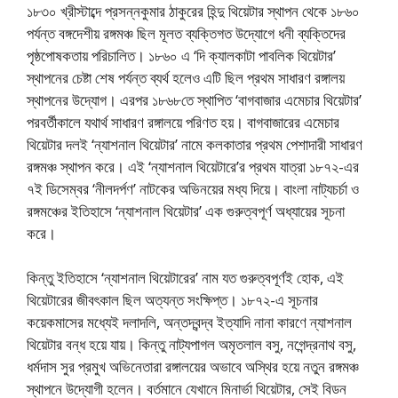
১৮৩০ খ্রীস্টাব্দে প্রসন্নকুমার ঠাকুরের হিন্দু থিয়েটার স্থাপন থেকে ১৮৬০
পর্যন্ত বঙ্গদেশীয় রঙ্গমঞ্চ ছিল মূলত ব্যক্তিগত উদ্যোগে ধনী ব্যক্তিদের
পৃষ্ঠপোষকতায় পরিচালিত। ১৮৬০ এ ‘দি ক্যালকাটা পাবলিক থিয়েটার’
স্থাপনের চেষ্টা শেষ পর্যন্ত ব্যর্থ হলেও এটি ছিল প্রথম সাধারণ রঙ্গালয়
স্থাপনের উদ্যোগ। এরপর ১৮৬৮তে স্থাপিত ‘বাগবাজার এমেচার থিয়েটার’
পরবর্তীকালে যথার্থ সাধারণ রঙ্গালয়ে পরিণত হয়। বাগবাজারের এমেচার
থিয়েটার দলই ‘ন্যাশনাল থিয়েটার’ নামে কলকাতার প্রথম পেশাদারী সাধারণ
রঙ্গমঞ্চ স্থাপন করে। এই ‘ন্যাশনাল থিয়েটারে’র প্রথম যাত্রা ১৮৭২-এর
৭ই ডিসেম্বর ‘নীলদর্পণ’ নাটকের অভিনয়ের মধ্য দিয়ে। বাংলা নাট্যচর্চা ও
রঙ্গমঞ্চের ইতিহাসে ‘ন্যাশনাল থিয়েটার’ এক গুরুত্বপূর্ণ অধ্যায়ের সূচনা
করে।
কিন্তু ইতিহাসে ‘ন্যাশনাল থিয়েটারের’ নাম যত গুরুত্বপূর্ণই হোক, এই
থিয়েটারের জীবৎকাল ছিল অত্যন্ত সংক্ষিপ্ত। ১৮৭২-এ সূচনার
কয়েকমাসের মধ্যেই দলাদলি, অন্তদ্বন্দ্ব ইত্যাদি নানা কারণে ন্যাশনাল
থিয়েটার বন্ধ হয়ে যায়। কিন্তু নাট্যপাগল অমৃতলাল বসু, নগেন্দ্রনাথ বসু,
ধর্মদাস সুর প্রমুখ অভিনেতারা রঙ্গালয়ের অভাবে অস্থির হয়ে নতুন রঙ্গমঞ্চ
স্থাপনে উদ্যোগী হলেন। বর্তমানে যেখানে মিনার্ভা থিয়েটার, সেই বিডন