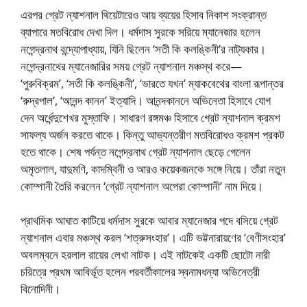
এরপর গ্রেট ন্যাশনাল থিয়েটারেও আয় ব্যয়ের হিসাব নিকাশ সংক্রান্ত
ব্যাপারে মতবিরোধ দেখা দিল। ধর্মদাস সুরকে সরিয়ে ম্যানেজার হলেন
নগেন্দ্রনাথ বন্দ্যোপাধ্যায়, যিনি ছিলেন ‘সতী কি কলঙ্কিনী’র নাট্যকার।
নগেন্দ্রনাথের ম্যানেজারির সময় গ্রেট ন্যাশনাল মঞ্চস্থ করে—
‘পুরুবিক্রম’, ‘সতী কি কলঙ্কিনী’, ‘ভারতে যখন’ ম্যাকবেথের বাংলা রূপান্তর
‘রুদ্রপাল’, ‘আনন্দ কানন’ ইত্যাদি। আনন্দকাননে অভিনেতা হিসাবে যোগ
দেন অর্ধেন্দুশেখর মুস্তাফি। সাধারণ রঙ্গমঞ্চ হিসাবে গ্রেট ন্যাশনাল ক্রমশ
সাফল্য অর্জন করতে থাকে। কিন্তু আভ্যন্তরীণ মতবিরোধও ক্রমশ প্রকট
হতে থাকে। শেষ পর্যন্ত নগেন্দ্রনাথ গ্রেট ন্যাশনাল ছেড়ে গেলেন
অমৃতলাল, যাদুমণি, কাদম্বিনী ও আরও কয়েকজনকে সঙ্গে নিয়ে। তাঁরা নতুন
কোম্পানী তৈরি করলেন ‘গ্রেট ন্যাশনাল অপেরা কোম্পানী’ নাম দিয়ে।
প্রাথমিক আঘাত কাটিয়ে ধর্মদাস সুরকে আবার ম্যানেজার পদে বসিয়ে গ্রেট
ন্যাশনাল এবার মঞ্চস্থ করল ‘শত্রুসংহার’। এটি ভট্টনারায়ণের ‘বেণীসংহার’
অবলম্বনে হরলাল রায়ের লেখা নাটক। এই নাটকেই একটি ছোটো নারী
চরিত্রে প্রথম আবির্ভূত হলেন পরবর্তীকালের স্বনামধন্যা অভিনেত্রী
বিনোদিনী।