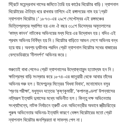
স্ট্রিটে মহেন্দ্রনাথ দাসের জমিতে তৈরি হয় কাঠের থিয়েটার বাড়ি। ন্যাশনাল
থিয়েটারের ঐতিহ্য ধরে রাখবার তাগিদে এই রঙ্গালয়ের নাম হয় ‘গ্রেট
ন্যাশনাল থিয়েটার।’ ১৮৭৩-এর ২৯শে সেপ্টেম্বর এই রঙ্গমঞ্চের
ভিত্তিপ্রস্তর স্থাপিত হয় এবং ঐ বছর ৩১শে ডিসেম্বর অমৃতলালের
‘কাম্য কানন’ নাটকের অভিনয়ের মধ্য দিয়ে এর উদ্বোধন হয়। যদিও এই
প্রথম অভিনয় নির্বিঘ্ন হয় নি। থিয়েটার বাড়িতে আগুন লেগে অভিনয় বন্ধ
হয়ে যায়। অবশ্য দুর্ঘটনার পরদিন গ্রেট ন্যাশনাল থিয়েটার সথের বাজারের
বেলভেডিয়ারে ‘নীলদর্পণ’ অভিনয় করে।
শুরুতেই বাধা পেলেও গ্রেট ন্যাশনালের উদ্যোক্তাবৃন্দ হতোদ্যম হন নি।
ক্ষতিগ্রস্থ বাড়ি সংস্কার করে ১৮৭৪-এর জানুয়ারী থেকে আবার তাঁদের
অভিনয় শুরু হল। উমেশচন্দ্র মিত্রের ‘বিধবা বিবাহ’, মনোমোহন বসুর
‘প্রণয় পরীক্ষা’, মধুসূদন দত্তের ‘কৃষ্ণকুমারী’, ‘কপালকুণ্ডলা’ উপন্যাসের
নাট্যরূপ ইত্যাদি দুমাসের মধ্যে অভিনীত হল। কিন্তু দক্ষ অভিনেতার
সংখ্যাদৈন্যে, নাটক নির্বাচনে ত্রুটি এবং অভিনেত্রীর অভাবে স্ত্রীচরিত্রে
পুরুষ অভিনেতার অভিনয়-ইত্যাদি কারণে বেঙ্গল থিয়েটারের মতো গ্রেট
ন্যাশনাল থিয়েটার জনপ্রিয়তা বা সাফল্য পেল না।