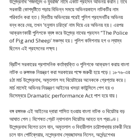
উপেন্দ্রনাথ ‘গজদানন্দ ও যুবরাজ’ নামে একটি প্রহসন অভিনয় করান। তবে
সরকারী কোপদৃষ্টিতে পড়ায় বিভিন্ন সময়ে অভিনয়কালে নাটকটির নাম
পরিবর্তন করা হত। দ্বিতীয় অভিনয়ের পরেই পুলিশ প্রহসনটির অভিনয়
বন্ধ করে দেয়, তখন ‘হনুমান চরিত্র’ নাম দিয়ে এর অভিনয় হয়। এরপর
আক্রমণকারী পুলিশকে ব্যঙ্গ করে উপেন্দ্র নাথের প্রহসন “The Police
of Pig and Sheep’ মঞ্চস্থ হয়। পুলিশ কমিশনার হগ ও ল্যাম্ব
ছিলেন এই প্রহসনের লক্ষ্য।
ব্রিটিশ সরকারের প্রশাসনিক কর্তাব্যক্তি ও পুলিশকে আক্রমণ করায় বাংলা
নাটক ও রুঙ্গমঞ্চ নিয়ন্ত্রণ করা সরকারের পক্ষে জরুরী হয়ে পড়ে। ১৮৭৬-এর
৪ঠা মার্চ উপেন্দ্রনাথ, অমৃতলাল সহ থিয়েটারের অনেককে গ্রেপ্তার করে।
মার্চ মাসেই অভিনয় নিয়ন্ত্রণ আইনের খসড়া কাউন্সিলে পেশ হয় ও
ডিসেম্বরে Dramatic performance Act পাশ হয়ে যায়।
বঙ্গ রঙ্গমঞ্চ এই আইনের দ্বারা শাসিত হওয়ায় বাংলা নাটক ও থিয়েটার বড়
আঘাত পেল। বিশেষত গ্রেট ন্যাশনাল থিয়েটার আহত হল প্রচণ্ড।
উপেন্দ্রনাথ বিলেত চলে যান, অমৃতলাল ও বিহারীলাল চট্টোপাধ্যায় চাকরী নিয়ে
চলে যান পোর্টব্লেয়ার, নগেন্দ্রনাথ স্বেচ্ছাবসর নিলেন, অর্ধেন্দুশেখর