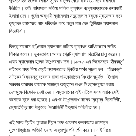
ভুবনমোহন হলেও ধর্মদাস সুরের কর্তৃত্ব বেড়ে যাওয়াতে বিরোধ ঘনিয়ে
উঠছিল। তাই ধর্মদাসকে সরিয়ে মালিক কৃষ্ণধন বন্দ্যোপাধ্যায়কে রঙ্গমঞ্চটি
ইজারা দেন। পূর্বের অস্থায়ী ম্যানেজার মহেন্দ্রলাল বসুকে ম্যানেজার করে
কৃষ্ণধন রঙ্গমঞ্চের নাম পরিবর্তন করে নতুন নাম দেন ‘ইন্ডিয়ান ন্যাশনাল
থিয়েটার’।
কিন্তু চারমাস ইণ্ডিয়ান ন্যাশনাল চালিয়ে কৃষ্ণধন আর্থিকভাবে ক্ষতির
শিকার হলেন। ভুবনমোহন আবার গ্রেট ন্যাশনাল থিয়েটার চালু করেন।
এবার ম্যানেজার হলেন উপেন্দ্রনাথ দাস। ১৮৭৫-এর ডিসেম্বরে ‘হীরকচূর্ণ’
নাটকের মধ্য দিয়ে গ্রেট ন্যাশনালের দ্বিতীয় পর্বের সূচনা হল। ‘হীরকচূর্ণ’
নাটকের বিষয়বস্তু বরোদার রাজা গায়কোয়াড়ের সিংহাসনচ্যুতি। ইংরাজ
সরকার বরোদার রাজাকে সামান্য অজুহাতে তখন সিংহাসনচ্যুত করায়
দেশজুড়ে বিক্ষোভ দেখা দেয়। অমৃতলালের এই নাটকে সমসাময়িক সেই
ঘটনাকে তুলে ধরা হয়েছে। এরপর উপেন্দ্রনাথ দাসের ‘সুরেন্দ্র-বিনোদিনী’,
জ্যোতিরিন্দ্রনাথ ঠাকুরের ‘সরোজিনী’ ইত্যাদি অভিনীত হয়।
এই সময় ব্রিটিশ যুবরাজ প্রিন্স অফ ওয়েলস কলকাতায় জগদানন্দ
মুখোপাধ্যায়ের অতিথি হন ও অন্তঃপুর পরিদর্শন করেন। এই নিয়ে