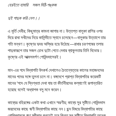
হেরইতে হামারি সজল দিঠি-পঙ্কজ
দুই পাদুক করি নেল।।
এ মূর্তি দেবীর; কিছুমাত্র কামনা জাগায় না। উত্তপ্ত বালুকা রাশির ওপর
দিয়ে রাধা সখীদের নিয়ে কালিন্দীতে স্নানে চলেছেন—বালুকার উত্তাপে তার
গতি মন্থণ। কৃষ্ণের হৃদয় অস্থির হয়ে উঠেছে—রাধার চরণপদ্মের তলায়
পাদুকারূপে তার সজল চোখ দুটো পেতে দেবার ব্যাকুলতায় তিনি বিভোর।
কৃষ্ণের এই আত্মসমর্পণ গোবিন্দদাসেরই।
মান-এর পদে বিদ্যাপতি উৎকর্ষ দেখালেও চৈতন্যেত্তর কালের মহাজনদের
মানের পদের সঙ্গে তুলনা চলে না। বঙ্গদেশে প্রাপ্ত বিদ্যাপতির কয়েকটি
মানের ‘পদে যে স্নিগ্ধতা দেখা যায় তা কীর্তনীয়দের কল্যাণেই রূপান্তরিত
হয়েছে বলেই অধ্যাপক বসু মনে করেন।
কাব্যের বহিরঙ্গের একটা কথা এখানে স্মরণীয়; কাব্যে সুর সৃষ্টিতে গোবিন্দদাস
জয়দেবের কাছে ঋণী বিদ্যাপতির কাছে নন। ছন্দ বিষয়ে বিদ্যাপতির কাছে
গোবিন্দদাসকে ঋণ স্বীকার করতেই হবে কিন্তু সুর সৃষ্টিতে বিদ্যাপতি অনেক