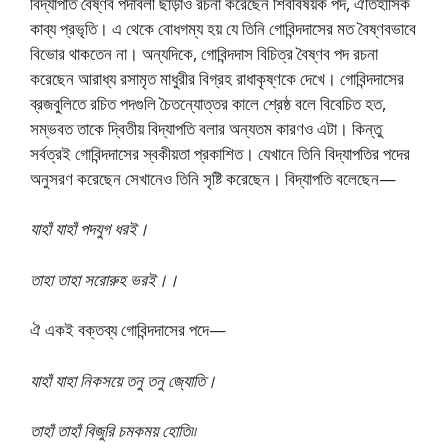
বিদ্যাপতি বৈষ্ণব পদাবলী ছাড়াও রচনা করেছেন শিববিষয়ক পদ, ঐতিহাসিক
কাব্য প্রভৃতি। এ থেকে বোধগম্য হয় যে তিনি গোবিন্দদাসের মত বৈষ্ণবভাবে
বিভোর থাকতেন না। অন্যদিকে, গোবিন্দদাস বিচিত্র বৈষ্ণব পদ রচনা
করেছেন আরাধ্য রসামৃত মাধুরীর বিগ্রহ রাধাকৃষ্ণকে দেখে। গোবিন্দদাসের
ব্রজবুলিতে রচিত পদগুলি চৈতন্যোত্তর কালে শ্রেষ্ঠ বলে বিবেচিত হত,
সম্ভবত তাকে দ্বিতীয় বিদ্যাপতি বলার অন্যতম কারণও এটা। কিন্তু
সর্বত্রই গোবিন্দদাসের স্বকীয়তা প্রকাশিত। যেখানে তিনি বিদ্যাপতির পদের
অনুসরণ করেছেন সেখানেও তিনি সৃষ্টি করেছেন। বিদ্যাপতি বলেছেন—
যাহাঁ যাহাঁ পদযুগ ধরই।
তাহা তাহা সরোরুহ ভরই।।
ঐ একই বক্তব্য গোবিন্দদাসের পদে—
যাহাঁ যাহা নিকসয়ে তনু তনু জ্যোতি।
তাহাঁ তাহাঁ বিজুরি চমকময় হোতি৷৷