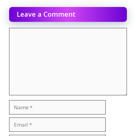
Leave a Comment
Comment
Name
Email