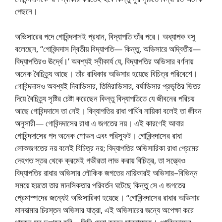
পেছনে।
অভিসারের পদে গোবিন্দদাসই প্রধান, বিদ্যাপতি তাঁর পরে। অধ্যাপক বসু
বলেছেন, “গোবিন্দদাস দ্বিতীয় বিদ্যাপতি— কিন্তু, অভিসারে অদ্বিতীয়—
বিদ্যাপতিরও ঊর্দ্ধে।’ অবশ্যই স্বীকার্য যে, বিদ্যাপতির অভিসার বর্ণনায়
অনেক বৈচিত্র্য আছে। তাঁর রাধিকার অভিসার হয়েছে বিচিত্র পরিবেশে।
গোবিন্দদাসও অবশ্যই দিবাভিসার, তিমিরাভিসার, বর্ষাভিসার প্রভৃতির ভিতর
দিয়ে বৈচিত্র্য সৃষ্টির চেষ্টা করেছেন কিন্তু বিদ্যাপতিতে যে জীবনের পরিচয়
আছে গোবিন্দদাসে তা নেই। বিদ্যাপতির রাধা পার্থিব নায়িকা বলেই তা জীবন
অনুসারী— গোবিন্দদাসের রাধা এ জগতের নয়। এই কারণেই আবার
গোবিন্দদাসের পদ অনেক শোভন এবং পরিস্ফুট। গোবিন্দদাসের রাধা
লোকজগতের নয় বলেই বিচিত্র নয়; বিদ্যাপতির অভিসারিকা রাধা প্রেমের
দেহগত স্তর থেকে ক্রমেই গভীরতা লাভ করায় বিচিত্র, তা সত্ত্বেও
বিদ্যাপতির রাধার অভিসার লৌকিক জগতের নায়িকারই অভিসার–বিভিন্ন
সময়ে হয়তো তার মানসিকতার পরিবর্তন ঘটেছে কিন্তু সে এ জগতের
প্রেমাস্পদের জন্যেই অভিসারিকা হয়েছে। “গোবিন্দদাসের রাধার অভিসার
মানবাত্মার চিরস্তন অভিসার যাত্রা, এই অভিসারের জন্যে অপেক্ষা করে