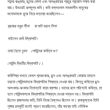
শব্দের ঝঙ্কার, ছন্দের দোলা এবং অলঙ্কারের প্রচুর প্রয়োগ লক্ষ্য করা
যায়। উভয়েই রূপমুগ্ধ কবি। কবি বল্লভদাস সমকালীন মানুষের
মনোভাবকে বুঝে নিয়ে মন্তব্য করেছিলেন—
ব্রজের মধুর লীলা যা শুনি দরবে শিলা
গাইলেন কবি বিদ্যাপতি ৷
তাহা হৈতে ন্যূন গোবিন্দের কবিত্ব গুণ
গোবিন্দ দ্বিতীয় বিদ্যাপতি।।
কবিশিষ্য বলতে কেবল শব্দঝংকার, ছন্দ এবং অলঙ্কারই বোঝায় তাহলে
হয়তো গোবিন্দদাসকে বিদ্যাপতির শিষ্যত্ব দেওয়া যায়। কিন্তু কবিত্বে ছন্দ-
অলংকার-ঝংকার নিতান্তই বাহ্য ব্যাপার। ভাবের রসে পরিণতই কবিত্ব, তা
হলে গোবিন্দদাসকে বিদ্যাপতির শিষ্যত্ব দেওয়া সম্ভব নয়। বিদ্যাপতি
ছিলেন রাজসভার কবি, তিনি নিজে বৈষ্ণবও ছিলেন না। রাধাকৃষ্ণকে তিনি
শৃঙ্গার রসমূর্তি বলেই গ্রহণ করেছিলেন, তাঁর কাব্যে তাই লৌকিক