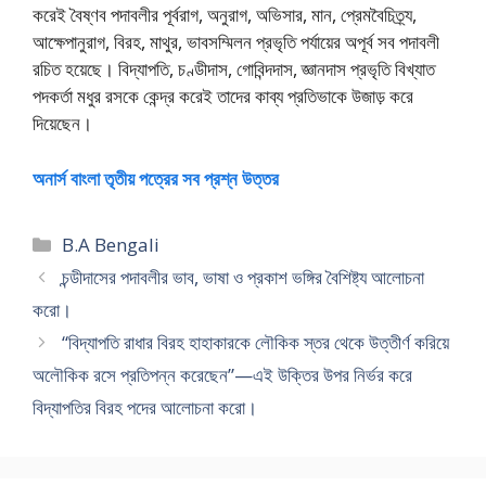
করেই বৈষ্ণব পদাবলীর পূর্বরাগ, অনুরাগ, অভিসার, মান, প্রেমবৈচিত্র্য,
আক্ষেপানুরাগ, বিরহ, মাথুর, ভাবসম্মিলন প্রভৃতি পর্যায়ের অপূর্ব সব পদাবলী
রচিত হয়েছে। বিদ্যাপতি, চণ্ডীদাস, গোবিন্দদাস, জ্ঞানদাস প্রভৃতি বিখ্যাত
পদকর্তা মধুর রসকে কেন্দ্র করেই তাদের কাব্য প্রতিভাকে উজাড় করে
দিয়েছেন।
অনার্স বাংলা তৃতীয় পত্রের সব প্রশ্ন উত্তর
Categories
B.A Bengali
চন্ডীদাসের পদাবলীর ভাব, ভাষা ও প্রকাশ ভঙ্গির বৈশিষ্ট্য আলোচনা
করো।
“বিদ্যাপতি রাধার বিরহ হাহাকারকে লৌকিক স্তর থেকে উত্তীর্ণ করিয়ে
অলৌকিক রসে প্রতিপন্ন করেছেন”—এই উক্তির উপর নির্ভর করে
বিদ্যাপতির বিরহ পদের আলোচনা করো।