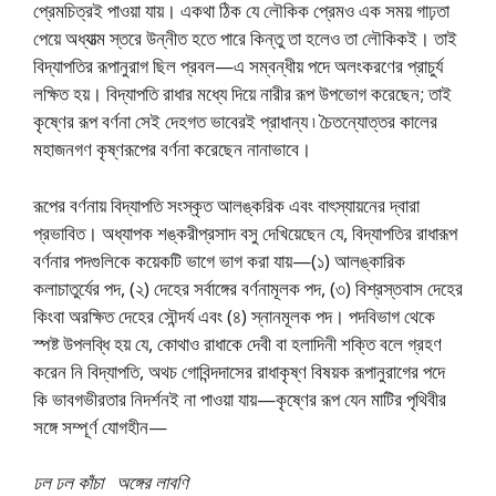
প্রেমচিত্রই পাওয়া যায়। একথা ঠিক যে লৌকিক প্রেমও এক সময় গাঢ়তা
পেয়ে অধ্যাত্ম স্তরে উন্নীত হতে পারে কিন্তু তা হলেও তা লৌকিকই। তাই
বিদ্যাপতির রূপানুরাগ ছিল প্রবল—এ সম্বন্ধীয় পদে অলংকরণের প্রাচুর্য
লক্ষিত হয়। বিদ্যাপতি রাধার মধ্যে দিয়ে নারীর রূপ উপভোগ করেছেন; তাই
কৃষ্ণের রূপ বর্ণনা সেই দেহগত ভাবেরই প্রাধান্য ৷ চৈতন্যোত্তর কালের
মহাজনগণ কৃষ্ণরূপের বর্ণনা করেছেন নানাভাবে।
রূপের বর্ণনায় বিদ্যাপতি সংস্কৃত আলঙ্করিক এবং বাৎস্যায়নের দ্বারা
প্রভাবিত। অধ্যাপক শঙ্করীপ্রসাদ বসু দেখিয়েছেন যে, বিদ্যাপতির রাধারূপ
বর্ণনার পদগুলিকে কয়েকটি ভাগে ভাগ করা যায়—(১) আলঙ্কারিক
কলাচাতুর্যের পদ, (২) দেহের সর্বাঙ্গের বর্ণনামূলক পদ, (৩) বিশ্রস্তবাস দেহের
কিংবা অরক্ষিত দেহের সৌন্দর্য এবং (৪) স্নানমূলক পদ। পদবিভাগ থেকে
স্পষ্ট উপলব্ধি হয় যে, কোথাও রাধাকে দেবী বা হলাদিনী শক্তি বলে গ্রহণ
করেন নি বিদ্যাপতি, অথচ গোবিন্দদাসের রাধাকৃষ্ণ বিষয়ক রূপানুরাগের পদে
কি ভাবগভীরতার নিদর্শনই না পাওয়া যায়—কৃষ্ণের রূপ যেন মাটির পৃথিবীর
সঙ্গে সম্পূর্ণ যোগহীন—
ঢল ঢল কাঁচা অঙ্গের লাবণি