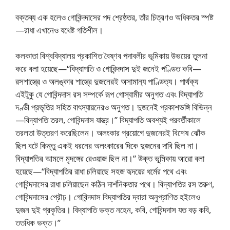
বক্তব্য এক হলেও গোবিন্দদাসের পদ শ্রেষ্ঠতর, তাঁর চিত্রণও অধিকতর স্পষ্ট
—রাধা এখানেও যথেষ্ট গতিশীল।
কলকাতা বিশ্ববিদ্যালয় প্রকাশিত বৈষ্ণব পদাবলীর ভূমিকায় উভয়ের তুলনা
করে বলা হয়েছে—“বিদ্যাপতি ও গোবিন্দদাস দুই জনেই পণ্ডিত কবি—
রসশাস্ত্রে ও অলঙ্কার শাস্ত্রে দুজনেরই অসামান্য পাণ্ডিত্য। পার্থক্য
এইটুকু যে গোবিন্দদাস রস সম্পর্কে রূপ গোস্বামীর অনুগত এবং বিদ্যাপতি
দণ্ডী প্রভৃতির সহিত বাৎস্যায়নেরও অনুগত। দুজনেই প্রকাশভঙ্গি বিভিন্ন
—বিদ্যাপতি তরল, গোবিন্দদাস যাস্ত্র।” বিদ্যাপতি অবশ্যই পরবর্তীকালে
তরলতা উত্তরণ করেছিলেন। অলংকার প্রয়োগে দুজনেরই বিশেষ ঝোঁক
ছিল বটে কিন্তু একই ধরনের অলংকারের দিকে দুজনের দাবি ছিল না।
বিদ্যাপতির আমলে মৃদঙ্গের রেওয়াজ ছিল না।” উক্ত ভূমিকায় আরো বলা
হয়েছে—“বিদ্যাপতির রাধা চলিয়াছে সহজ হৃদয়ের ধর্মের পথে এবং
গোবিন্দদাসের রাধা চলিয়াছেন কঠিন দার্শনিকতার পথে। বিদ্যাপতির রস তরুণ,
গোবিন্দদাসের প্রৌঢ়। গোবিন্দদাস বিদ্যাপতির দ্বারা অনুপ্রাণিত হইলেও
দুজন দুই প্রকৃতির। বিদ্যাপতি ভক্ত নহেন, কবি, গোবিন্দদাস যত বড় কবি,
ততধিক ভক্ত।”