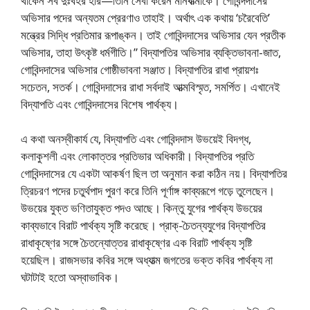
থাকেন সব দুঃখহর হরি—তিনি সেবা করেন মানবাত্মাকে। গোবিন্দদাসের
অভিসার পদের অন্যতম প্রেরণাও তাহাই। অর্থাৎ এক কথায় ‘চরৈবেতি’
মন্ত্রের সিদ্ধি প্রতিমার রূপাঙ্কন। তাই গোবিন্দদাসের অভিসার যেন প্রতীক
অভিসার, তাহা উৎকৃষ্ট ধর্মগীতি।” বিদ্যাপতির অভিসার ব্যক্তিভাবনা-জাত,
গোবিন্দদাসের অভিসার গোষ্ঠীভাবনা সঞ্জাত। বিদ্যাপতির রাধা প্রায়শঃ
সচেতন, সতর্ক। গোবিন্দদাসের রাধা সর্বদাই আত্মবিস্মৃত, সমর্পিত। এখানেই
বিদ্যাপতি এবং গোবিন্দদাসের বিশেষ পার্থক্য।
এ কথা অনস্বীকার্য যে, বিদ্যাপতি এবং গোবিন্দদাস উভয়েই বিদগ্ধ,
কলাকুশলী এবং লোকাত্তর প্রতিভার অধিকারী। বিদ্যাপতির প্রতি
গোবিন্দদাসের যে একটা আকর্ষণ ছিল তা অনুমান করা কঠিন নয়। বিদ্যাপতির
ত্রিচরণ পদের চতুর্থপাদ পুরণ করে তিনি পূর্ণাঙ্গ কাব্যরূপে গড়ে তুলেছেন।
উভয়ের যুক্ত ভণিতাযুক্ত পদও আছে। কিন্তু যুগের পার্থক্য উভয়ের
কাব্যভাবে বিরাট পার্থক্য সৃষ্টি করেছে। প্রাক্-চৈতন্যযুগের বিদ্যাপতির
রাধাকৃষ্ণের সঙ্গে চৈতন্যোত্তর রাধাকৃষ্ণের এক বিরাট পার্থক্য সৃষ্টি
হয়েছিল। রাজসভার কবির সঙ্গে অধ্যাত্ম জগতের ভক্ত কবির পার্থক্য না
ঘটাটাই হতো অস্বাভাবিক।