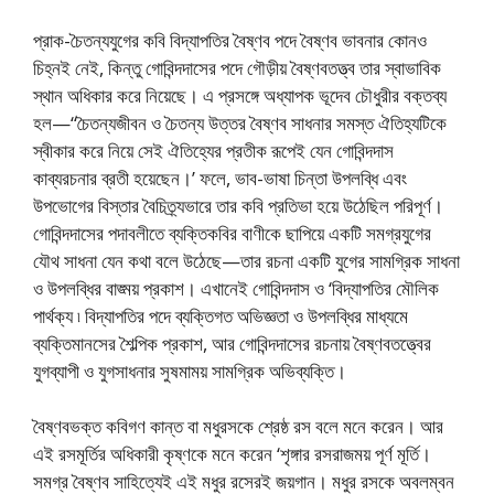
প্রাক-চৈতন্যযুগের কবি বিদ্যাপতির বৈষ্ণব পদে বৈষ্ণব ভাবনার কোনও
চিহ্নই নেই, কিন্তু গোবিন্দদাসের পদে গৌড়ীয় বৈষ্ণবতত্ত্ব তার স্বাভাবিক
স্থান অধিকার করে নিয়েছে। এ প্রসঙ্গে অধ্যাপক ভূদেব চৌধুরীর বক্তব্য
হল—“চৈতন্যজীবন ও চৈতন্য উত্তর বৈষ্ণব সাধনার সমস্ত ঐতিহ্যটিকে
স্বীকার করে নিয়ে সেই ঐতিহ্যের প্রতীক রূপেই যেন গোবিন্দদাস
কাব্যরচনার ব্রতী হয়েছেন।’ ফলে, ভাব-ভাষা চিন্তা উপলব্ধি এবং
উপভোগের বিস্তার বৈচিত্র্যভারে তার কবি প্রতিভা হয়ে উঠেছিল পরিপূর্ণ।
গোবিন্দদাসের পদাবলীতে ব্যক্তিকবির বাণীকে ছাপিয়ে একটি সমগ্রযুগের
যৌথ সাধনা যেন কথা বলে উঠেছে—তার রচনা একটি যুগের সামগ্রিক সাধনা
ও উপলব্ধির বাঙ্ময় প্রকাশ। এখানেই গোবিন্দদাস ও ‘বিদ্যাপতির মৌলিক
পার্থক্য ৷ বিদ্যাপতির পদে ব্যক্তিগত অভিজ্ঞতা ও উপলব্ধির মাধ্যমে
ব্যক্তিমানসের শৈল্পিক প্রকাশ, আর গোবিন্দদাসের রচনায় বৈষ্ণবতত্ত্বের
যুগব্যাপী ও যুগসাধনার সুষমাময় সামগ্রিক অভিব্যক্তি।
বৈষ্ণবভক্ত কবিগণ কান্ত বা মধুরসকে শ্রেষ্ঠ রস বলে মনে করেন। আর
এই রসমূর্তির অধিকারী কৃষ্ণকে মনে করেন ‘শৃঙ্গার রসরাজময় পূর্ণ মূর্তি।
সমগ্র বৈষ্ণব সাহিত্যেই এই মধুর রসেরই জয়গান। মধুর রসকে অবলম্বন