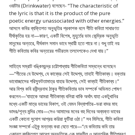
ওয়াটার (Drinkwater) বলেছেন- “The characteristic of
the lyric is that it is the product of the pure
poetic energy unassociated with other energies.”
আসলে কবির ব্যক্তিগত অনুভূতির প্রকাশক বলে গীতি কবিতা সাধারণত
দীর্ঘাকৃতির হয় না—কারণ, একটি বিশেষ, মুহূর্তের ভাব কেন্দ্রিক অনুভূতি
মানুষের অন্তরে, দীর্ঘকাল সমান ভাবে স্থায়ী হতে পারে না। শুধু তাই নয়
গীতি কবিতায় কবির অন্তরের গভীরতম তলদেশকেও দেখা যায়।”
সাহিত্য সম্রাট বঙ্কিমচন্দ্র চট্টোপাধ্যায় গীতিকবিতা সম্বন্ধে বলেছেন
—“গীতের যে উদ্দেশ্য, যে কাব্যের সেই উদ্দেশ্য, তাহাই গীতিকাব্য। বক্তার
ভাবোচ্ছাসের পরিস্ফুটতামাত্র যাহার উদ্দেশ্য, সেই কাব্যই গীতিকাব্য।”
আর বিশ্ব কবি রবীন্দ্রনাথ ঠাকুর গীতিকবিতার ভাব সম্পর্কে অভিমত পোষণ
করলেন—’যাহাকে আমরা গীতিকাব্য বলিয়া থাকি অর্থাৎ যাহা একটুখানির
মধ্যে একটি মাত্র ভাবের বিকাশ, ওই যেমন বিদ্যাপতির–ভরা বাদর মাহ
ভাদর/শূন্য মন্দির মোর—সেও আমাদের মনের বহু দিনের অব্যক্ত ভাবের
একটি কোনো সুযোগ আশ্রয় করিয়া ফুটিয়া ওঠা।” সব মিলিয়ে, গীতি কবিতা
সংজ্ঞা সম্পর্কে এটুকু মন্তব্য করা যেতে পারে—“যে কবিতায় কবি তার
একান্ত ব্যক্তিগত আবেগ অনুভূতিকে এক সাবলীল ও আন্তরিক গীতিপ্রবণ