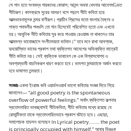
সে গান হতে সংঘবদ্ধ গায়কদের কোরাস; আনন্দ অথবা বেদনার আবেগমণ্ডিত
গীতিরূপ। কালক্রমে সুরের আবরণ খসে পড়লে গীতি কবিতা হয়ে
আত্মভাবনামূলক মন্ময় বাণীরূপ। প্রাচীন গ্রিসের মতো বাংলায় বৈষ্ণব ও
শাক্ত পদাবলীর পদগুলি তো গান হিসেবেই পরিবেশিত হতো এবং এখনো
হয়। আধুনিক গীতি কবিতায় সুর করে গাওয়ার রেওয়াজ না থাকলেও তার
আত্মমগ্ন ভাবোচ্ছাসে সংগীতময়তা বর্তমান।” তবে মনে রাখা আবশ্যক,
হৃদয়োস্থিত ভাবের প্রকাশ তথা ব্যক্তিগত আবেগের অভিব্যক্তি মাত্রেই
গীতি কবিতা নয়। সেই ব্যক্তিক ভাবাবেগ কে এক বিশ্বাসযোগ্য ও
অবশ্যম্ভাবী বাচনিকরূপ ধারণ করতে হবে। ভাবগত মন্ময়তাকে অর্জন করতে
হবে ভাষাগত তন্ময়তা।
সংজ্ঞাঃ
একদা ইংরাজ কবি ওয়ার্ডসওয়ার্থ ভালো কবিতার সংজ্ঞা দিতে গিয়ে
জানালেন— “all good poetry is the spontaneous
overflow of powerful feelings.” অর্থাৎ ব্যক্তিগত কল্পনার
স্বতোৎসারিত ভাবচ্ছ্বাসই গীতিকবিতা, গীতি কবিতার মধ্যে রয়েছে যে
রোমান্টিকতা তাকে স্বতোৎসারিতভাবে প্রকাশ ঘটাতে হবে। এছাড়া,
সমালোচক হাডসন বলেছেন In Lyrical poetry…….. the poet
is principally occupied with himself.” আবার ড্রিঙ্ক