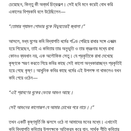
চেয়েছেন, কিন্তু কী অব্যর্থ চিত্রকল্প। সেই ছবি মনে করেই বোধ করি
একালের বিশ্বকবি বলে উঠেছিলেন—
“তোমার শ্যামল শোভার বুকে বিদ্যুতেরই জ্বালা।”
আসলে, মধ্য যুগের কবি বিদ্যাপতি ধর্মের গণ্ডি পেরিয়ে রাধার সঙ্গে একাত্ম
হয়ে গিয়েছেন, তাই এ কবিতায় তার অনুভূতি ও তার ব্যঞ্জনার মধ্যে রাধা
কোনও ব্যবধান নয়, এক অলৌকিক সেতু। যে প্রকৃতিকে রাধা দেখেছে
কৃষ্ণকে স্মরণ করতে গিয়ে কবির কাছে সেই কালো অন্ধকারাচ্ছন্ন প্রকৃতিই
হয়ে গেছে কৃষ্ণ। আধুনিক কবির কাছে ধর্মের এই উপলক্ষ না থাকলেও যখন
কবি গেয়ে ওঠেন—
“এই শ্রাবণের বুকের ভেতর আগুন আছে।
সেই আগুনের কালোরূপ যে আমার চোখের পরে নাচে।।”
তখন একটি কৃষ্ণমূর্তি কি ঝলসে ওঠে না আমাদের মনের মধ্যে। এখানেই
কবি বিদ্যাপতি কবিতার উপলক্ষকে অতিক্রম করে যান, সার্থক গীতি কবিতার