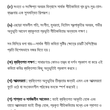
(৫)
সংহত ও সংক্ষিপ্ত অবয়ব বিন্যাসে সার্থক গীতিকবিতা শব্দ ছন্দ-সুর-তাল-
ব্যঞ্জনায় এক সুসমন্বিত শিল্পরূপ।
(৬)
এছাড়া সাবলীল গতি, সংগীত, মুখরতা, নিটোল স্বল্পাকৃতির অবয়ব, গভীর
অনুভূতি আবেগ ব্যাকুলতা প্রভৃতি গীতিকবিতার অন্যতম লক্ষণ।
সব মিলিয়ে বলা যায়—সার্থক গীতি কবিতা সৃষ্টির ক্ষেত্রে চারটি বৈশিষ্ট্যের
প্রতি বিশেষভাবে নজর দিতে হয়।
(ক) ব্যক্তিগত লক্ষণ :
সাধারণতঃ কোনও তত্ত্ব বা দর্শন প্রকাশ না করে এই
কবিতা কবির ব্যক্তিগত কিছু অনুভূতিই প্রকাশ করবে।
(খ) আত্মময়তা :
ব্যক্তিগত অনুভূতির তীব্রতার জন্যই এমন এক আত্মময়তা
ফুটে ওঠে যা সংবেদনশীল পাঠকের মনকে স্পর্শ করবেই।
(গ) শাশ্বত ও সার্বজনীন আবেদন :
যতই ব্যক্তিগত আকৃতি হোক এবং
তাতে আত্মময়তা যতই তীব্র হোক, প্রকৃত গীতিকবিতার মধ্যে এক শ্বাশত ও