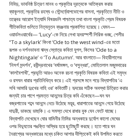
নিবিড়, ভাবনিষ্ঠ চিত্রণ মানব ও প্রকৃতির দূরত্বকে অতিক্রম করার
ব্যাকুলতা, প্রকৃতির রহস্য ও সৌন্দর্য্যোপভোগের বাসনা, প্রকৃতিতে নীতি ও
তত্ত্বের আরোপ ইত্যাদি বিষয়গুলি পাশ্চাত্য তথা বাংলা প্রকৃতি প্রেম বিষয়ক
গীতিকবিতা গুলিতে নিত্যনূতন ব্যঞ্জনায় প্রকাশিত হয়েছে। যেমন—
ওয়ার্ডসওয়ার্থের— ‘Lucy’-কে নিয়ে লেখা হৃদয়স্পর্শী লিরিক গুচ্ছ, শেলীর
“To a skylark’ কিংবা ‘Ode to the west wind-এর মতো
রূপক ও দর্শনভাবনা ঋদ্ধ স্তোত্র কবিতা যুগল, কিসের ‘Ode to a
Nightingale’ ও ‘To Autumn’. আর বাংলাতে— বিহারীলালের
‘নিসর্গ সন্দর্শন’, রবীন্দ্রনাথের ‘বর্ষামঙ্গল, ও ‘বসুন্ধরা’, মোহিতলাল মজুমদারের
‘কালবৈশাখী’, প্রভৃতি আরও অনেক রচনা প্রকৃতি বিষয়ক কবিতা এই সমৃদ্ধ
ও রসঘন ধারার প্রতিনিধিত্ব করে। এই প্রসঙ্গে মনে পড়ে বিদ্যাপতির ‘এ
সখি আমারি দুঃখের নাহি ওর’ কবিতাটি। হৃদয়ের সঠিক অবস্থা চিত্রিত করার
জন্যই চার পাশে প্রমত্ত আনন্দের চিত্র কবি এঁকেছেন—ঘন ঘন
বজ্রপাতের শব্দে আনন্দে নেচে উঠেছে ময়ূর, ধারাপাতের আনন্দে গেয়ে উঠেছে
দাদুরী, ডাকছে ডাহুকি। এ সমস্ত দেখে রাধার বুক যেন ফেটে যাচ্ছে।
বিদ্যাপতি দেখেছেন ঘোর যামিনীর তিমির অন্ধকারে দুর্যোগ কালো মেঘের
ওপর বিদ্যুতের পঙক্তি অস্থির হয়ে ছুটোছুটি করছে। হতে পারে ঘন
নৈরাশ্যের অন্ধকারের মধ্যে চকিত আশার দীপ্তিকেই কবি উপমিত করতে