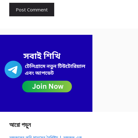
আরো পড়ুন
নজরুলের কবি মানসের বৈশিষ্ট্য | নজরুল এক