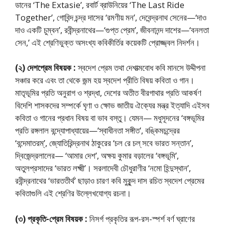
ডানের ‘The Extasie’, রবার্ট ব্রাউনিয়ের ‘The Last Ride
Together’, গোবিন্দ চন্দ্র দাসের ‘রমণীয় মন’, দেবেন্দ্রনাথ সেনের—‘দাও
দাও একটি চুম্বন’, রবীন্দ্রনাথের—‘গুপ্ত প্রেম’, জীবনানন্দ দাশের—‘বনলতা
সেন,’ এই শ্রেণিভুক্ত অসংখ্য কবিকীর্তির কয়েকটি প্রোজ্জ্বল নিদর্শন।
(২) দেশপ্রেম বিষয়ক :
স্বদেশ প্রেম তথা দেশাত্মবোধ কবি মানসে উদ্দীপনা
সঞ্চার করে এবং তা থেকে জন্ম হয় স্বদেশ প্রীতি বিষয় কবিতা ও গান।
মাতৃভূমির প্রতি অনুরাগ ও শ্রদ্ধা, দেশের অতীত বীরগাথার প্রতি আকর্ষণ
বিদেশি শাসকদের সম্পর্কে ঘৃণা ও ক্ষোভ জাতীয় ঐক্যের মন্ত্র ইত্যাদি এইসব
কবিতা ও গানের প্রধান বিষয় বা ভাব বস্তু। যেমন— মধুসূদনের ‘বঙ্গভূমির
প্রতি রঙ্গলাল বন্দ্যোপাধ্যায়ের—’স্বাধীনতা সঙ্গীত’, বঙ্কিমচন্দ্রের
‘বন্দেমাতরম্’, জ্যোতিরিন্দ্রনাথ ঠাকুরের ‘চল রে চল্ সবে ভারত সন্তান’,
দ্বিজেন্দ্রলালের— ‘আমার দেশ’, অক্ষয় কুমার বড়ালের ‘বঙ্গভূমি’,
অতুলপ্রসাদের ‘ভারত লক্ষ্মী’। সরলাদেবী চৌধুরাণীর ‘নমো হিন্দুস্থান’,
রবীন্দ্রনাথের ‘ভারততীর্থ’ ছাড়াও চারণ কবি মুকুন্দ দাস রচিত স্বদেশ প্রেমের
কবিতাগুলি এই শ্রেণির উল্লেখযোগ্য রচনা।
(৩) প্রকৃতি-প্রেম বিষয়ক :
নিসর্গ প্রকৃতির রূপ-রস-স্পর্শ বর্ণ ঘ্রাণের