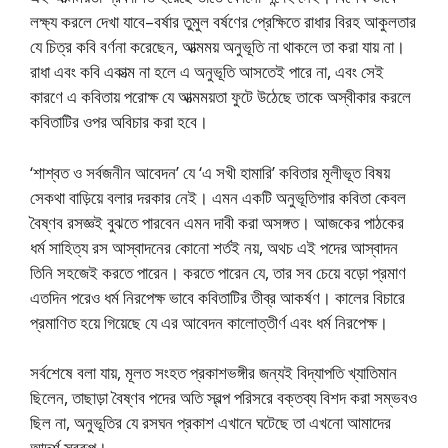
লক্ষ্য করলে দেখা যাবে–বর্ষার তুমুল বর্ষণের প্রেক্ষিতে রাধার বিরহ আকুলতার
যে চিত্র কবি বর্ণনা করেছেন, আত্মময় অনুভূতি না থাকলে তা করা যায় না।
রাধা এবং কবি একাত্ম না হলে এ অনুভূতি আসতেই পারে না, এবং সেই
কারণে এ কবিতায় পরোক্ষ যে আত্মময়তা ফুটে উঠেছে তাকে অস্বীকার করলে
কবিতাটির ওপর অবিচার করা হবে।
‘শাশ্বত ও সর্বজনীন আবেদন’ যে ‘এ সখী হামারি’ কবিতার মূলীভূত বিষয়
সেকথা বাড়িয়ে বলার দরকার নেই। এমন একটি অনুভূতিগার কবিতা কেবল
বৈষ্ণব রসজ্ঞই বুঝতে পারবেন এমন দাবী করা অসঙ্গত। আজকের পাঠকের
ধর্ম সাহিত্য রস আস্বাদনের কোনো শর্তই নয়, অথচ এই পদের আস্বাদন
তিনি সহজেই করতে পারেন। করতে পারেন যে, তার সব চেয়ে বড়ো প্রমাণ
এতদিন পরেও ধর্ম নিরপেক্ষ ভাবে কবিতাটির তীব্র আকর্ষণ। কালের বিচারে
প্রমাণিত হয়ে গিয়েছে যে এর আবেদন কালোত্তীর্ণ এবং ধর্ম নিরপেক্ষ।
সর্বশেষে বলা যায়, মূলত সংহত প্রকাশভঙ্গীর জন্যই বিদ্যাপতি খ্যাতিমান
ছিলেন, তাছাড়া বৈষ্ণব পদের অতি স্বল্প পরিসরে বক্তব্য বিশদ করা সম্ভবও
ছিল না, অনুভূতির যে রসঘন প্রকাশ এখানে ঘটেছে তা এখনো আমাদের
আদর্শ স্বরূপ।