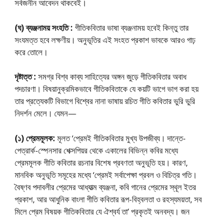
সর্বজনীন আবেদন থাকবেই।
(ঘ) ব্যঞ্জনাময় সংহতি :
গীতিকবিতার ভাষা ব্যঞ্জনাময় হবেই কিন্তু তার
সংযমত্ত হবে লক্ষণীয়। অনুভূতির এই সংহত প্রকাশ ভাবকে আরও গাঢ়
করে তোলে।
দৃষ্টাত্ত :
সমগ্র বিশ্ব কাব্য সাহিত্যের অঙ্গন জুড়ে গীতিকবিতার অবাধ
পদচারণা। বিষয়ানুক্রমিকভাবে গীতিকবিতাকে যে কয়টি ভাগে ভাগ করা হয়
তার প্রত্যেকটি বিভাগে বিশ্বের নানা ভাষায় রচিত গীতি কবিতার ভুরি ভুরি
নিদর্শন মেলে। যেমন—
(১) প্রেমমূলক:
মূলত ‘প্রেমই গীতিকবিতার মুখ্য উপজীব্য। দান্তে-
পেত্রার্ক-স্পেনসার শেক্সপিয়র থেকে একালের বিভিন্ন কবির মধ্যে
প্রেমমূলক গীতি কবিতার রচনার বিশেষ প্রবণতা অনুভূতি হয়। কারণ,
মানবিক অনুভূতি সমূহের মধ্যে ‘প্রেমই সর্বাপেক্ষা প্রবল ও বিচিত্র গতি।
বৈষ্ণব পদাবলীর প্রেমের আধ্যাত্ম ব্যঞ্জনা, কবি গানের প্রেমের স্থূল ইতর
প্রকাশ, আর আধুনিক বাংলা গীতি কবিতার রূপ-বিহ্বলতা ও রহস্যময়তা, সব
মিলে প্রেম বিষয়ক গীতিকবিতার যে ঐশ্বর্য তা’ প্রকৃতই অনবদ্য। জন