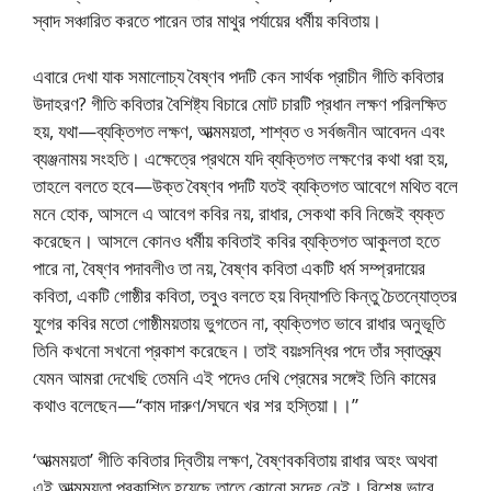
স্বাদ সঞ্চারিত করতে পারেন তার মাথুর পর্যায়ের ধর্মীয় কবিতায়।
এবারে দেখা যাক সমালোচ্য বৈষ্ণব পদটি কেন সার্থক প্রাচীন গীতি কবিতার
উদাহরণ? গীতি কবিতার বৈশিষ্ট্য বিচারে মোট চারটি প্রধান লক্ষণ পরিলক্ষিত
হয়, যথা—ব্যক্তিগত লক্ষণ, আত্মময়তা, শাশ্বত ও সর্বজনীন আবেদন এবং
ব্যঞ্জনাময় সংহতি। এক্ষেত্রে প্রথমে যদি ব্যক্তিগত লক্ষণের কথা ধরা হয়,
তাহলে বলতে হবে—উক্ত বৈষ্ণব পদটি যতই ব্যক্তিগত আবেগে মথিত বলে
মনে হোক, আসলে এ আবেগ কবির নয়, রাধার, সেকথা কবি নিজেই ব্যক্ত
করেছেন। আসলে কোনও ধর্মীয় কবিতাই কবির ব্যক্তিগত আকুলতা হতে
পারে না, বৈষ্ণব পদাবলীও তা নয়, বৈষ্ণব কবিতা একটি ধর্ম সম্প্রদায়ের
কবিতা, একটি গোষ্ঠীর কবিতা, তবুও বলতে হয় বিদ্যাপতি কিন্তু চৈতন্যোত্তর
যুগের কবির মতো গোষ্ঠীময়তায় ভুগতেন না, ব্যক্তিগত ভাবে রাধার অনুভূতি
তিনি কখনো সখনো প্রকাশ করেছেন। তাই বয়ঃসন্ধির পদে তাঁর স্বাতন্ত্র্য
যেমন আমরা দেখেছি তেমনি এই পদেও দেখি প্রেমের সঙ্গেই তিনি কামের
কথাও বলেছেন—“কাম দারুণ/সঘনে খর শর হস্তিয়া।।”
‘আত্মময়তা’ গীতি কবিতার দ্বিতীয় লক্ষণ, বৈষ্ণবকবিতায় রাধার অহং অথবা
এই আত্মময়তা প্রকাশিত হয়েছে তাতে কোনো সন্দেহ নেই। বিশেষ ভাবে