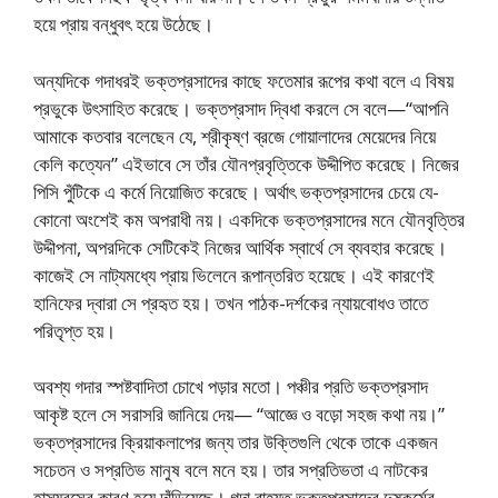
হয়ে প্রায় বন্ধুবৎ হয়ে উঠেছে।
অন্যদিকে গদাধরই ভক্তপ্রসাদের কাছে ফতেমার রূপের কথা বলে এ বিষয়
প্রভুকে উৎসাহিত করেছে। ভক্তপ্রসাদ দ্বিধা করলে সে বলে—“আপনি
আমাকে কতবার বলেছেন যে, শ্রীকৃষ্ণ ব্রজে গোয়ালাদের মেয়েদের নিয়ে
কেলি কত্যেন” এইভাবে সে তাঁর যৌনপ্রবৃত্তিকে উদ্দীপিত করেছে। নিজের
পিসি পুঁটিকে এ কর্মে নিয়োজিত করেছে। অর্থাৎ ভক্তপ্রসাদের চেয়ে যে-
কোনো অংশেই কম অপরাধী নয়। একদিকে ভক্তপ্রসাদের মনে যৌনবৃত্তির
উদ্দীপনা, অপরদিকে সেটিকেই নিজের আর্থিক স্বার্থে সে ব্যবহার করেছে।
কাজেই সে নাট্যমধ্যে প্রায় ভিলেনে রূপান্তরিত হয়েছে। এই কারণেই
হানিফের দ্বারা সে প্রহৃত হয়। তখন পাঠক-দর্শকের ন্যায়বোধও তাতে
পরিতৃপ্ত হয়।
অবশ্য গদার স্পষ্টবাদিতা চোখে পড়ার মতো। পঞ্চীর প্রতি ভক্তপ্রসাদ
আকৃষ্ট হলে সে সরাসরি জানিয়ে দেয়— “আজ্ঞে ও বড়ো সহজ কথা নয়।”
ভক্তপ্রসাদের ক্রিয়াকলাপের জন্য তার উক্তিগুলি থেকে তাকে একজন
সচেতন ও সপ্রতিভ মানুষ বলে মনে হয়। তার সপ্রতিভতা এ নাটকের
হাস্যরসের কারণ হয়ে দাঁড়িয়েছে। গদা বাহ্যত ভক্তপ্রসাদের দুষ্কর্মের