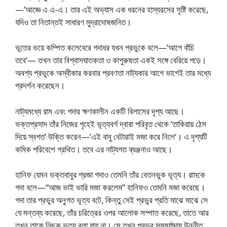
—’আজ্ঞে এ এ-এ। তার এই অভ্যাস এক ধরনের হাস্যরসের সৃষ্টি করেছে,
যদিও তা নিতান্তই সাধারণ মুদ্রাদোষজনিত।
ভূতের ভয়ে কম্পিত কলেবেরে গদাধর যখন প্রভুকে বলে—’আগে বাঁচি
তবে’— তখন তার বিশ্বাসঘাতকতা ও কাপুরুষতা একই সঙ্গে বেরিয়ে পড়ে।
অবশ্য প্রভুকে অস্বীকার করবার প্রবণতা নাট্যকার আগে ভাগেই তার মধ্যে
প্রদর্শন করেছেন।
নাট্যমধ্যে রাম এবং গদার ক্ষণকালীন একটি বিলাসের দৃশ্য আছে।
ভক্তপ্রসাদ তাঁর নিজের গৃহেই ভৃত্যবর্গ দ্বারা পরিবৃত থেকে ‘তাকিয়ায় ঠেস
দিয়ে স্বগত’ উক্তি করেন—’এই বাবু বেটারাই মজা করে নিলে’। এ দৃশ্যটি
কমিক পরিবেশে গ্রথিত। তবে এর নাট্যগত ব্যঞ্জনাও আছে।
হানিফ যেমন ভক্তবাবুর প্রজা গদাও তেমনি তাঁর বেতনভুক ভৃত্য। রামকে
গদা বলে—“আজ ভাই ভারি মজা করলেম” হানিফও তেমনি মজা করেছে।
গদা তার প্রভুর অনুগত ভৃত্য বটে, কিন্তু সেই প্রভুর প্রতি মাঝে মাঝে সে
যে মন্তব্য করেছে, তাঁর চরিত্রের ওপর আলোক সম্পাত করেছে, তাতে আর
তখন তাকে নিছক ভৃত্য বলা যায় না। সে তখন প্রভুর সমমর্যাদায় উন্নীত