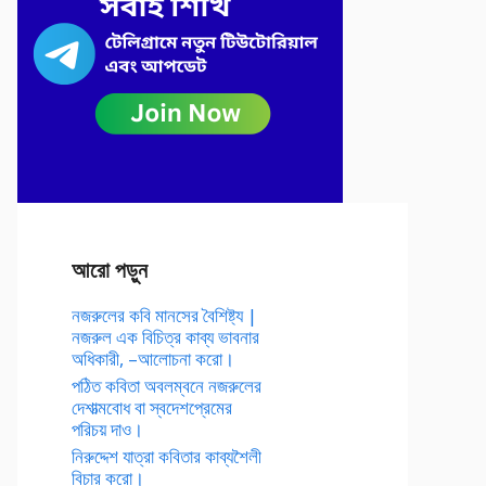
আরো পড়ুন
নজরুলের কবি মানসের বৈশিষ্ট্য |
নজরুল এক বিচিত্র কাব্য ভাবনার
অধিকারী, –আলোচনা করো।
পঠিত কবিতা অবলম্বনে নজরুলের
দেশাত্মবোধ বা স্বদেশপ্রেমের
পরিচয় দাও।
নিরুদ্দেশ যাত্রা কবিতার কাব্যশৈলী
বিচার করো।