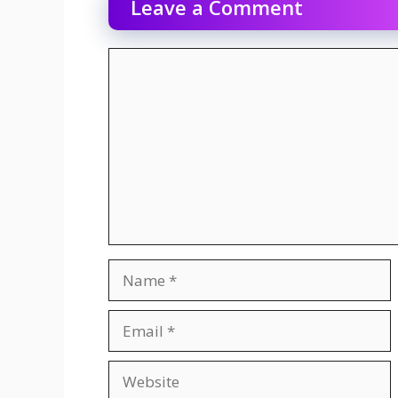
Leave a Comment
Comment
Name
Email
Website