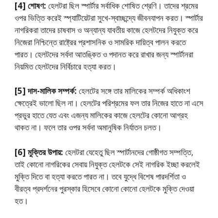
[4] শোষণ:
হেলটরা ছিল স্পার্টার সর্বাধিক শােষিত শ্রেণি। তাদের শ্রমের
ওপর ভিত্তি করেই স্প্যাটিয়েটরা সুখে-স্বাচ্ছন্দ্যে জীবনযাপন করত। স্পার্টার
নাগরিকরা তাদের চাষবাস ও অন্যান্য যাবতীয় কাজে হেলটদের নিযুক্ত করে
নিজেরা নিশ্চিন্তে রাষ্ট্রের প্রশাসনিক ও সামরিক দায়িত্ব পালন করতে
পারত। হেলটদের সর্বদা আতঙ্কিত ও পদানত করে রাখার জন্য স্পার্টানরা
নিয়মিত হেলটদের নির্বিচারে হত্যা করত।
[5] দাস-মালিক সম্পর্ক:
হেলটের সঙ্গে তার মালিকের সম্পর্ক অধিকাংশ
ক্ষেত্রেই ভালাে ছিল না। হেলটের পরিশ্রমের ফল তার নিজের হাতে না এসে
প্রভুর হাতে যেত এবং এজন্য মালিকের কাজে হেলটের কোনাে আগ্রহ
থাকত না। ফলে তার ওপর সর্বদা অমানুষিক নির্যাতন চলত।
[6] মুক্তির উপায়:
হেলটরা যেহেতু ছিল স্পার্টানদের গােষ্ঠীগত সম্পত্তি,
তাই কোনাে নাগরিকের সেবায় নিযুক্ত হেলটকে সেই নাগরিক ইচ্ছা করলেই
মুক্তি দিতে বা হত্যা করতে পারত না। তবে যুদ্ধে বিশেষ পারদর্শিতা ও
বীরত্ব প্রদর্শনের পুরস্কার হিসেবে কোনাে কোনাে হেলটকে মুক্তি দেওয়া
হত।