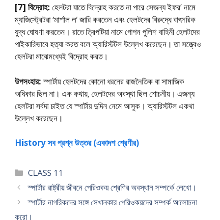
[7] বিদ্রোহ:
হেলটরা যাতে বিদ্রোহ করতে না পারে সেজন্য ইফর’ নামে
ম্যাজিস্ট্রেটরা ‘মার্শাল ল’ জারি করতেন এবং হেলটদের বিরুদ্ধে বাৎসরিক
যুদ্ধ ঘােষণা করতেন। রাতে ত্রিপটিয়া নামে গােপন পুলিশ বাহিনী হেলটদের
পাইকারিভাবে হত্যা করত বলে অ্যারিস্টটল উল্লেখ করেছেন। তা সত্ত্বেও‌
হেলটরা মাঝেমধ্যেই বিদ্রোহ করত।
উপসংহার:
স্পার্টায় হেলটদের কোনাে ধরনের রাজনৈতিক বা সামাজিক
অধিকার ছিল না। এক কথায়, হেলটদের অবস্থা ছিল শােচনীয়। এজন্য
হেলটরা সর্বদা চাইত যে স্পার্টায় দুদিন নেমে আসুক। অ্যারিস্টটল একথা
উল্লেখ করেছেন।
History সব প্রশ্ন উত্তর (একাদশ শ্রেণীর)
Categories
CLASS 11
স্পার্টার রাষ্ট্রীয় জীবনে পেরিওকয় শ্রেণির অবস্থান সম্পর্কে লেখাে।
স্পার্টার নাগরিকদের সঙ্গে সেখানকার পেরিওকয়দের সম্পর্ক আলােচনা
করাে।