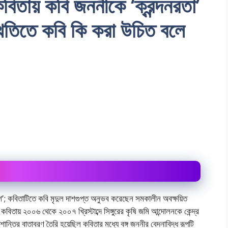
কবিতায় কবি জননীকে ‘ক্রন্দনরতা’
িতিতে কবি কি করা উচিত বলে
পাশে’; কবিতাটিতে কবি মৃদুল দাশগুপ্ত অনুভব করেছেন সমকালীন অবক্ষয়িত
বিতায় ২০০৬ থেকে ২০০৭ খ্রিস্টাব্দে সিঙ্গুরের কৃষি জমি আন্দোলনকে কেন্দ্র
 অশান্তির বাতাবরণ তৈরি হয়েছিল কবিতার মধ্যে বঙ্গ জননীর বেদনাবিদ্ধ রূপটি