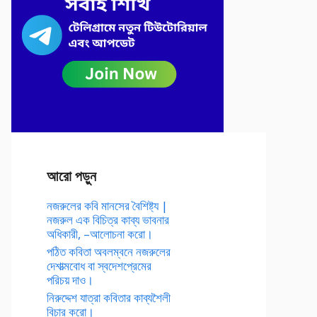
আরো পড়ুন
নজরুলের কবি মানসের বৈশিষ্ট্য |
নজরুল এক বিচিত্র কাব্য ভাবনার
অধিকারী, –আলোচনা করো।
পঠিত কবিতা অবলম্বনে নজরুলের
দেশাত্মবোধ বা স্বদেশপ্রেমের
পরিচয় দাও।
নিরুদ্দেশ যাত্রা কবিতার কাব্যশৈলী
বিচার করো।