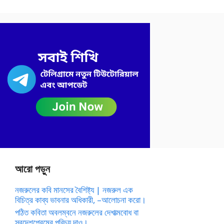
আরো পড়ুন
নজরুলের কবি মানসের বৈশিষ্ট্য | নজরুল এক
বিচিত্র কাব্য ভাবনার অধিকারী, –আলোচনা করো।
পঠিত কবিতা অবলম্বনে নজরুলের দেশাত্মবোধ বা
স্বদেশপ্রেমের পরিচয় দাও।