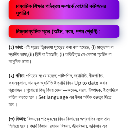
মাধ্যমিক শিক্ষার পাঠক্রম সম্পর্কে কোঠারি কমিশনের
সুপারিশ
নিম্নমাধ্যমিক স্তর (অষ্টম, নবম, দশম শ্রেণি) :
(১) ভাষা:
এই স্তরে ত্রিভাষা সূত্রের কথা বলা হয়েছে, (i) মাতৃভাষা বা
স্থানীয় ভাষা,(ii) হিন্দি বা ইংরেজি, (i) অতিরিক্ত যে-কোনাে প্রাচীন বা
আধুনিক ভাষা।
(২) গণিত:
গণিতের মধ্যে রয়েছে পাটিগণিত, জ্যামিতি, বীজগণিত,
ক্যালকুলাস, থানাঙ্ক জ্যামিতি ইত্যাদি বিষয় Up to date করার
প্রয়ােজন। পুরােনাে কিছু বিষয় যেমন—অভেদ, সরল, উৎপাদক, ইত্যাদিকে
বাতিল করতে হবে। Set language এর উপর অধিক গুরুত্ব দিতে
হবে।
(৩) বিজ্ঞান:
বিজ্ঞানের পাঠক্রমের বিষয় বিজ্ঞানের অগ্রগতির সঙ্গে তাল
মিলিয়ে হবে। পদার্থ বিজ্ঞান, রসায়ন বিজ্ঞান, জীববিজ্ঞান, ভূবিজ্ঞান এর