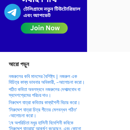
আরো পড়ুন
নজরুলের কবি মানসের বৈশিষ্ট্য | নজরুল এক
বিচিত্র কাব্য ভাবনার অধিকারী, –আলোচনা করো।
পঠিত কবিতা অবলম্বনে নজরুলের দেশাত্মবোধ বা
স্বদেশপ্রেমের পরিচয় দাও।
নিরুদ্দেশ যাত্রা কবিতার কাব্যশৈলী বিচার করো।
‘নিরুদ্দেশ যাত্রা চিত্র গীতের মেলবন্ধন গঠিত’
-আলোচনা করো।
‘ষে অপরিচিতা মধুর হাসিনী বিদেশিনী কবিকে
‘নিরুদ্দেশ যাত্রায়’ আকর্ষণ করেছেন, এবং কোনো