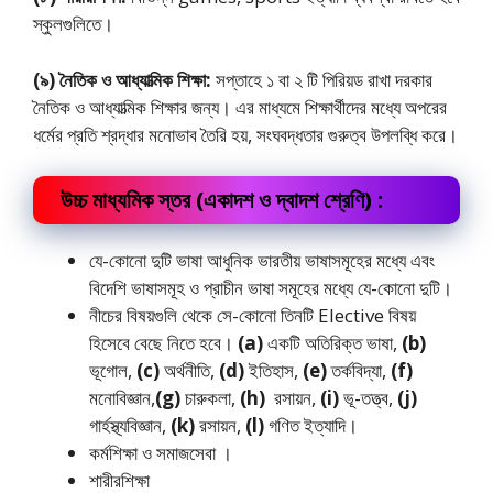
স্কুলগুলিতে।
(৯) নৈতিক ও আধ্যাত্মিক শিক্ষা:
সপ্তাহে ১ বা ২ টি পিরিয়ড রাখা দরকার
নৈতিক ও আধ্যাত্মিক শিক্ষার জন্য। এর মাধ্যমে শিক্ষার্থীদের মধ্যে অপরের
ধর্মের প্রতি শ্রদ্ধার মনোভাব তৈরি হয়, সংঘবদ্ধতার গুরুত্ব উপলব্ধি করে।
উচ্চ মাধ্যমিক স্তর (একাদশ ও দ্বাদশ শ্রেণি) :
যে-কোনাে দুটি ভাষা আধুনিক ভারতীয় ভাষাসমূহের মধ্যে এবং
বিদেশি ভাষাসমূহ ও প্রাচীন ভাষা সমূহের মধ্যে যে-কোনো দুটি।
নীচের বিষয়গুলি থেকে সে-কোনাে তিনটি Elective বিষয়
হিসেবে বেছে নিতে হবে।
(a)
একটি অতিরিক্ত ভাষা,
(b)
ভূগোল,
(c)
অর্থনীতি,
(d)
ইতিহাস,
(e)
তর্কবিদ্যা,
(f)
মনোবিজ্ঞান,
(g)
চারুকলা,
(h)
রসায়ন,
(i)
ভূ-তত্ত্ব,
(j)
গার্হস্থ্যবিজ্ঞান,
(k)
রসায়ন,
(l)
গণিত ইত্যাদি।
কর্মশিক্ষা ও সমাজসেবা ।
শারীরশিক্ষা