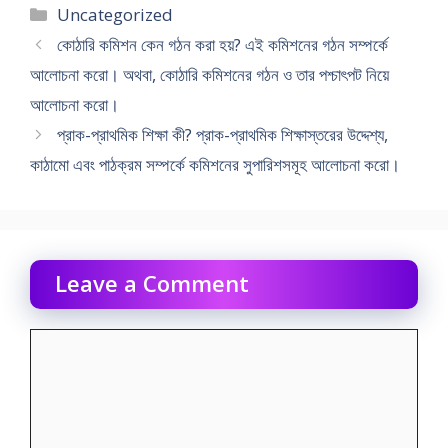
Categories
Uncategorized
কোঠারি কমিশন কেন গঠন করা হয়? এই কমিশনের গঠন সম্পর্কে
আলােচনা করাে। অথবা, কোঠারি কমিশনের গঠন ও তার পশ্চাৎপট নিয়ে
আলােচনা করাে।
প্রাক-প্রাথমিক শিক্ষা কী? প্রাক-প্রাথমিক শিক্ষাস্তরের উদ্দেশ্য,
কাঠামাে এবং পাঠক্রম সম্পর্কে কমিশনের সুপারিশসমূহ আলোচনা করো।
Leave a Comment
Comment