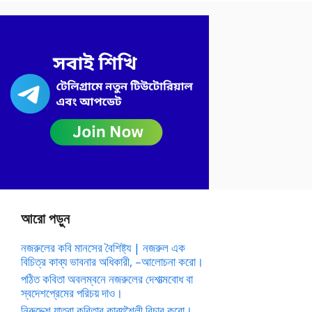
আরো পড়ুন
নজরুলের কবি মানসের বৈশিষ্ট্য | নজরুল এক
বিচিত্র কাব্য ভাবনার অধিকারী, –আলোচনা করো।
পঠিত কবিতা অবলম্বনে নজরুলের দেশাত্মবোধ বা
স্বদেশপ্রেমের পরিচয় দাও।
নিরুদ্দেশ যাত্রা কবিতার কাব্যশৈলী বিচার করো।