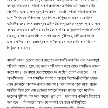
ব্যাখ্যা করেছেন। কোনাে কোনাে মনােবিদ বয়ঃসন্ধির এই সময়কে যৌন
পরিপতির স্তর হিসেবে ব্যাখ্যা করেছেন। আবার কোনাে কোনাে মনোবিদ
একে ‘বৈপ্লবিক পরিবর্তনের স্তর হিসেবে চিহ্নিত করেছেন। মনোবিদ
থর্নডাইক এবং কিসে বয়ঃসন্ধির এই পর্যায়কে ক্রমবিকাশমূলক স্তর হিসেবে
ব্যাখ্যা করেছেন। এই পর্যায়ের দৈহিক, মানসিক ও প্রাক্ষোভিক পরিবর্তনগুলি
যেহেতু ছেলেমেয়েদের জীবনে নানান সমস্যা সৃষ্টি করে, তাই মনােবিদ জি.
এস. হল কৈশাের বা বয়ঃসন্ধিকালকে ‘ঝড়ঝার ও দুঃখকষ্টের কাল হিসেবে
চিহ্নিত করেছেন।
বয়ঃসন্ধিকালে ছেলেমেয়েদের দেহমনে কতকগুলি আকস্মিক এবং গুরুত্বপূর্ণ
পরিবর্তন আসে। হঠাৎ এই ধরনের পরিবর্তনের ফলে তাদের সামগ্রিক আচরণ
বদলে যায়। এই বয়সে ছেলেমেয়েদের মধ্যে যৌন চেতনা দেখা দেয়। এর
আকস্মিকতায়। এবং সামাজিক সমর্থনের অভাবে কিশাের-কিশােরীরা তাদের
যৌন চেতনাকে অবদমন করতে বাধ্য হয়। ফলে তাদের মধ্যে নানা ধরনের
মানসিক পীড়া দেখা দেয়।যৌনতা সম্পর্কে ভ্রান্ত ধারণার ফলে মানসিক
দ্বন্দ্বের সৃষ্টি হয় এবং মনে পাপবােধ জন্ম নেয়। ফলে তারা খানিকটা দিশেহারা
হয়ে পড়ে। এই স্তরের আর-এক সমস্যা হল নতুন পরিস্থিতিতে