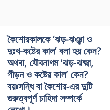
কৈশােরকালকে ‘ঝড়-ঝঞ্ঝা ও
দুঃখ-কষ্টের কাল’ বলা হয় কেন?
অথবা, যৌবনাগম ‘ঝড়-ঝক্ষ্মা,
পীড়ন ও কষ্টের কাল’ কেন?
বয়ঃসন্ধি বা কৈশাের-এর দুটি
গুরুত্বপূর্ণ চাহিদা সম্পর্কে
লেখাে।