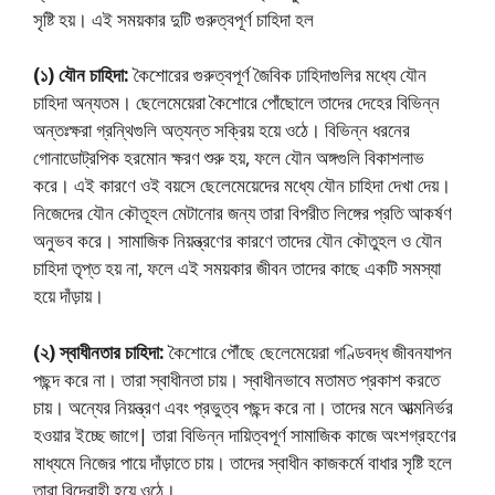
সৃষ্টি হয়। এই সময়কার দুটি গুরুত্বপূর্ণ চাহিদা হল
(১) যৌন চাহিদা:
কৈশােরের গুরুত্বপূর্ণ জৈবিক ঢাহিদাগুলির মধ্যে যৌন
চাহিদা অন্যতম। ছেলেমেয়েরা কৈশােরে পোঁছােলে তাদের দেহের বিভিন্ন
অন্তঃক্ষরা গ্রন্থিগুলি অত্যন্ত সক্রিয় হয়ে ওঠে। বিভিন্ন ধরনের
গােনাডােট্রপিক হরমােন ক্ষরণ শুরু হয়, ফলে যৌন অঙ্গগুলি বিকাশলাভ
করে। এই কারণে ওই বয়সে ছেলেমেয়েদের মধ্যে যৌন চাহিদা দেখা দেয়।
নিজেদের যৌন কৌতূহল মেটানাের জন্য তারা বিপরীত লিঙ্গের প্রতি আকর্ষণ
অনুভব করে। সামাজিক নিয়ন্ত্রণের কারণে তাদের যৌন কৌতুহল ও যৌন
চাহিদা তৃপ্ত হয় না, ফলে এই সময়কার জীবন তাদের কাছে একটি সমস্যা
হয়ে দাঁড়ায়।
(২) স্বাধীনতার চাহিদা:
কৈশােরে পৌঁছে ছেলেমেয়েরা গণ্ডিবদ্ধ জীবনযাপন
পছন্দ করে না। তারা স্বাধীনতা চায়। স্বাধীনভাবে মতামত প্রকাশ করতে
চায়। অন্যের নিয়ন্ত্রণ এবং প্রভুত্ব পছন্দ করে না। তাদের মনে আত্মনির্ভর
হওয়ার ইচ্ছে জাগে| তারা বিভিন্ন দায়িত্বপূর্ণ সামাজিক কাজে অংশগ্রহণের
মাধ্যমে নিজের পায়ে দাঁড়াতে চায়। তাদের স্বাধীন কাজকর্মে বাধার সৃষ্টি হলে
তারা বিদ্রোহী হয়ে ওঠে।