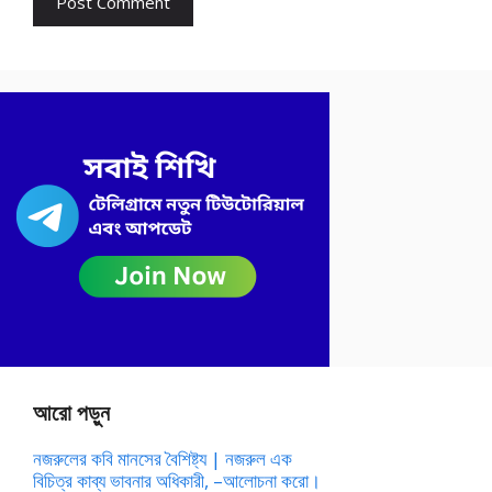
আরো পড়ুন
নজরুলের কবি মানসের বৈশিষ্ট্য | নজরুল এক
বিচিত্র কাব্য ভাবনার অধিকারী, –আলোচনা করো।