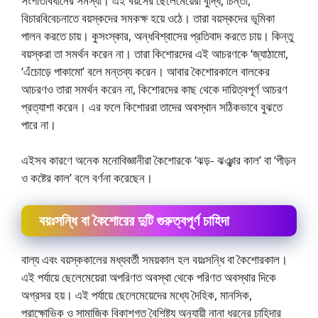
সংগতিবিধানের সমস্যা। এই বয়সের ছেলেমেয়েরা বুদ্ধি, চিন্তা,
বিচারবিবেচনাতে বয়স্কদের সমকক্ষ হয়ে ওঠে। তারা বয়স্কদের ভূমিকা
পালন করতে চায়। কুসংস্কার, অন্ধবিশ্বাসের প্রতিবাদ করতে চায়। কিন্তু
বয়স্করা তা সমর্থন করেন না। তারা কিশােরদের এই আচরণকে ‘জ্যাঠামাে,
‘এঁচোড়ে পাকামাে’ বলে মন্তব্য করেন। আবার কৈশােরকালে বালকের
আচরণও তারা সমর্থন করেন না, কিশোরদের কাছ থেকে দায়িত্বপূর্ণ আচরণ
প্রত্যাশা করেন। এর ফলে কিশােররা তাদের অবস্থান সঠিকভাবে বুঝতে
পারে না।
এইসব কারণে অনেক মনােবিজ্ঞানীরা কৈশোরকে ‘ঝড়- ঝঞ্ঝার কাল’ বা ‘পীড়ন
ও কষ্টের কাল’ বলে বর্ণনা করেছেন।
বয়ঃসন্ধি বা কৈশােরের দুটি গুরুত্বপূর্ণ চাহিদা
বাল্য এবং বয়স্ককালের মধ্যবর্তী সময়কাল হল বয়ঃসন্ধি বা কৈশােরকাল।
এই পর্যায়ে ছেলেমেয়েরা অপরিণত অবস্থা থেকে পরিণত অবস্থার দিকে
অগ্রসর হয়। এই পর্যায়ে ছেলেমেয়েদের মধ্যে দৈহিক, মানসিক,
প্রাক্ষোভিক ও সামাজিক বিকাশগত বৈশিষ্ট্য অনুযায়ী নানা ধরনের চাহিদার