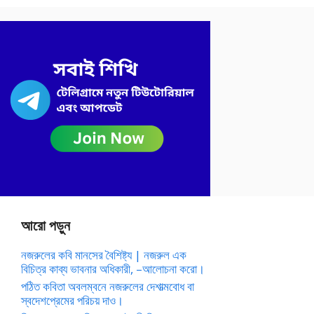
আরো পড়ুন
নজরুলের কবি মানসের বৈশিষ্ট্য | নজরুল এক
বিচিত্র কাব্য ভাবনার অধিকারী, –আলোচনা করো।
পঠিত কবিতা অবলম্বনে নজরুলের দেশাত্মবোধ বা
স্বদেশপ্রেমের পরিচয় দাও।