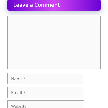
Leave a Comment
Comment
Name
Email
Website