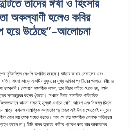
দুটিতে তাদের ঈর্ষা ও হিংসার
ে তা অকল্যাণী হলেও কবির
িল্প হয়ে উঠেছে”–আলোচনা
যুগের দৃষ্টিভঙ্গিতে সেগুলি রূপায়িত হয়েছে। ঘটনার আধার সেকালের এবং
াবে সতি। বাংলা কাব্যে একটি মধুসূদনের মুখ্য ভূমিকা প্রাচীনের আধারে নবীনের
থা ভাবেননি। দোষগুণ সামাজিক লক্ষণ, তার বিচার বাইরে থেকে হয়, ধর্মের
ির স্বাতন্ত্র্যের রহস্য খুঁজতে। সেখানে বিচার সামাজিক পারিবারিক
 ব্যক্তিগতভাবে কামনা বাসনাই মূল্যই এখানে বেশি, আবেগ এবং নিজস্ব চিত্ত
ীড়ন মাত্র, কখনও সামগ্রিক কল্যাণের প্রতিরূপ এই উভয় ক্ষেত্রেই মানুষের
সামাজিক বোধ চায় তাকে সংযত করতে। আর সে চায় সামাজিক বোধকে অতিক্রম
 গ্রহণ করেন না। তিনি মানব হৃদয়ের গভীরে প্রবেশ করে তার ভাবাবেগের