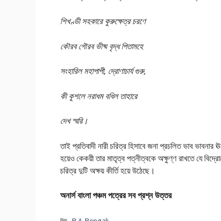
শিখণ্ডী সহকারে কুরুক্ষেত্র চরণে
কৌরব গৌরব ভীষ্ম বৃদ্ধ পিতামহে
সংহারিল মহাপাপী, দ্রোণাচার্য গুরু,
কী কুশলে নরাধম বধিল তাহারে
দেখ স্মরি।
তাই প্রতিবাদী নারী চরিত্র হিসাবে জনা প্রচলিত ভাব ভাবনার ঊর
হয়েও কেকয়ী তার মাতৃত্ব পত্নীত্বকে অক্ষুণ্ণ রাখতে যে বি
চরিত্র দুটি অক্ষয় কীর্তি হয়ে উঠেছে।
অনার্স বাংলা পঞ্চম পত্রের সব প্রশ্ন উত্তর
Categories
B.A Bengali