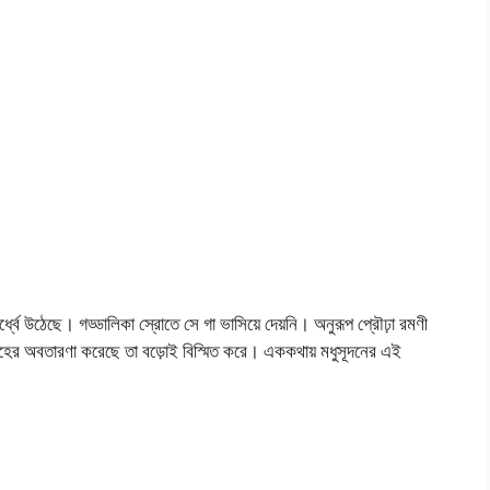
্ধ্বে উঠেছে। গড্ডালিকা স্রোতে সে গা ভাসিয়ে দেয়নি। অনুরূপ প্রৌঢ়া রমণী
দ্রোহের অবতারণা করেছে তা বড়োই বিস্মিত করে। এককথায় মধুসূদনের এই