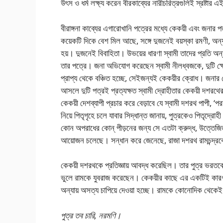
উৎস ও ধর্ম লক্ষ্য করেন বীরকাব্যের নারীচরিত্রগুলিই স্রষ্টার 
বীরাঙ্গনা কাব্যের এগারোখানি পত্রের মধ্যে কেকয়ী এবং জনার পত
কয়েকটি দিকে বেশ মিল আছে, সঙ্গে দুজনেই বয়স্কা রমণী, অন্যা
হয়। দুজনেই বিবাহিতা। উভয়ের ধারণা স্বামী তাদের প্রতি অ
তার পত্রে। জনা অভিযোগ করেছেন স্বামী নীলধ্বজকে, দুটি ক্ষ
প্রাপ্য থেকে বঞ্চিত হচ্ছে, সেইজন্যই কেকয়ীর ক্রোধ। জনার ক
আসলে দুটি পত্রই প্রত্যক্ষত স্বামী দ্রোহীতার কেকয়ী দশরথের 
কেকয়ী দেশব্যাপী প্রচার করে বেড়াবে যে স্বামী দশরথ পাপী, ‘পর
নিয়ে পিতৃগৃহে চলে যাবার সিদ্ধান্ত জানায়, পুত্রকেও পিতৃদ
কোন অপরাধের কোন্ পীড়নের জন্য সে এতটা ক্রুদ্ধ, উত্তেজি
আয়োজন চলেছে। সন্ধান করে জেনেছে, রাজা দশরথ রামচন্দ্রকে
কেকয়ী দশরথকে প্রতিজ্ঞায় আবদ্ধ করেছিল। তার পুত্র ভরতকে
ভুলে রামকে যুবরাজ করেছেন। কেকয়ীর কাছে এর একটিই কারণ
অন্যায় অসত্য চাপিয়ে দেওয়া হচ্ছে। রামকে কোনোদিক থেক
পুত্র তব চারি, নরমণি।