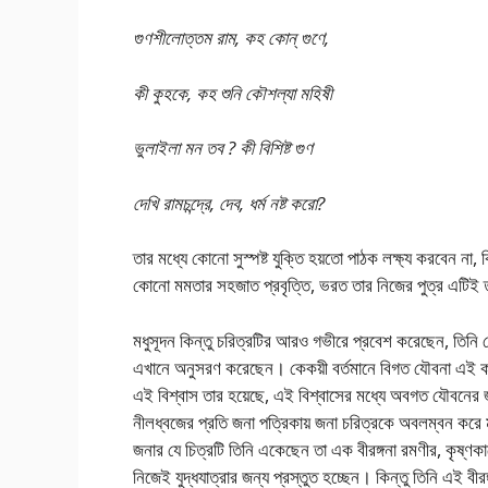
গুণশীলোত্তম রাম, কহ কোন্ গুণে,
কী কুহকে, কহ শুনি কৌশল্যা মহিষী
ভুলাইলা মন তব ? কী বিশিষ্ট গুণ
দেখি রামচন্দ্রে, দেব, ধর্ম নষ্ট করো?
তার মধ্যে কোনো সুস্পষ্ট যুক্তি হয়তো পাঠক লক্ষ্য করবেন না,
কোনো মমতার সহজাত প্রবৃত্তি, ভরত তার নিজের পুত্র এটিই ত
মধুসূদন কিন্তু চরিত্রটির আরও গভীরে প্রবেশ করেছেন, তিনি কে
এখানে অনুসরণ করেছেন। কেকয়ী বর্তমানে বিগত যৌবনা এই কা
এই বিশ্বাস তার হয়েছে, এই বিশ্বাসের মধ্যে অবগত যৌবনের জন
নীলধ্বজের প্রতি জনা পত্রিকায় জনা চরিত্রকে অবলম্বন করে ম
জনার যে চিত্রটি তিনি একেছেন তা এক বীরঙ্গনা রমণীর, কৃষ্ণকা
নিজেই যুদ্ধযাত্রার জন্য প্রস্তুত হচ্ছেন। কিন্তু তিনি এই ব