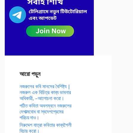
আরো পড়ুন
নজরুলের কবি মানসের বৈশিষ্ট্য |
নজরুল এক বিচিত্র কাব্য ভাবনার
অধিকারী, –আলোচনা করো।
পঠিত কবিতা অবলম্বনে নজরুলের
দেশাত্মবোধ বা স্বদেশপ্রেমের
পরিচয় দাও।
নিরুদ্দেশ যাত্রা কবিতার কাব্যশৈলী
বিচার করো।