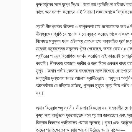
কৃষ্ণার্জুনের সঙ্গে যুদ্ধে স্থিত। জনা চায় প্রতিহিংসা চরিতার্থ
কাছে আত্মসমর্পণ করেছেন এই নিদারুণ লজ্জা জনাকে বিদ্ধ করেছ
স্বামী নীলধ্বজের ভীরুতা ও কাপুরুষতা তার মনোভাবকে আরও তীব
নীলধ্বজের প্রতি যে মনোভাব সে ব্যক্ত করেছে তাকে একরূপ স্ব
বিশেষত মধুসূদন যখন এইকাব্য লেখেন তার অব্যবহিত পূর্বে মধ্
মধ্যেই মনুষ্যত্বের নতুনত্ব খুঁজে পেয়েছেন, জনার ক্রোধ ও ক্
প্রবীরের পাণ্ডব বিরোধিতা সমর্থন করেছিল এই কারণেই যে প্র
করেনি। নীলধ্বজ রাজাকে প্রবীর ও জনা মিলে একরূপ বাধ্য করেছ
মৃত্যু। অনার গভীর বেদনায় বাৎসল্যের সঙ্গে মিশেছে দেশপ্র
মধ্যযুগীয় মূল্যবোধ জনার আচরণ স্বামীদ্রোহ। মধুসূদন আধুনি
আত্মমর্যাদায় যে মহিমায় উঠেছে, পুত্রের মৃত্যুর মূল্য দিয়ে গ
নয়।
জনার বিদ্রোহ শুধু স্বামীর ভীরুতার বিরুদ্ধে নয়, সমকালীন দ
কৃষ্ণ সখা অর্জুনকে পুরুষোত্তম বলে প্রণাম জানাচ্ছেন এবং স্ব
চিন্তার বিরুদ্ধে প্রতিবাদের পতাকা তুলেছে। কৃষ্ণ এবং অর্জুনের
তাদের প্রতিক্ষেত্রে অন্যায় আচরণ উঠেছে জনার বাক্যে—