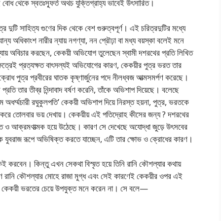
এই বোধ থেকে স্বতঃস্ফূর্ত অথচ যুক্তিগ্রাহ্য ভাবেই উৎসারিত।
্র দুটি সাহিত্য গুণের দিক থেকে বেশ গুরুত্বপূর্ণ। এই চরিত্রদুটির মধ্যে
ন্য অধিকাংশ নারীর ন্যায় নগণ্যা, নন প্রৌঢ়া বা মধ্য বয়স্কা বলেই মনে
ন্যায় অবিচার করছেন, কেকয়ী অভিযোগ তুলেছেন স্বামী দশরথের প্রতি লিখিত
েত্রেই প্রত্যক্ষত বাৎসল্যই অভিযোগের কারণ, কেকয়ীর পুত্র ভরত তার
্রোধ পুত্র প্রবীরের ঘাতক কৃষ্ণার্জুনের পদে নীলধ্বজ আত্মসমর্পণ করেছে।
প্রতি তার তীব্র নিন্দাবাদ বর্ষণ করেনি, তাঁকে অভিশাপ দিয়েছে। বলেছে
ম অধর্ম্মচারী রঘুকুলপতি’ কেকয়ী অভিশাপ দিয়ে নিরস্ত হয়না, পুত্র, ভরতকে
্রোহী করে তোলবার ভয় দেখায়। কেকয়ীয় এই পতিদ্রোহ কীসের জন্য ? দশরথের
ত ও আক্রমণাত্মক হয়ে উঠেছে। কারণ সে দেখেছে অযোদ্ধা জুড়ে উৎসবের
 যুবরাজ রূপে অভিষিক্ত করতে যাচ্ছেন, এটি তার ক্ষোভ ও ক্রোধের কারণ।
ই করবেন। কিন্তু এখন সেকথা বিস্মৃত হয়ে তিনি রানি কৌশল্যার কথায়
 রানি কৌশল্যার মোহে রাজা মুগ্ধ এবং সেই কারণেই কেকয়ীর ওপর এই
েই কেকয়ী ভরতের চেয়ে উপযুক্ত মনে করেন না। সে বলে—