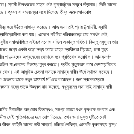
 করতে। স্বামী নীলধ্বজের সাহস নেই কৃষ্ণার্জুনের সম্মুখে দাঁড়াবার। তিনি তাদের
ে। প্রবল বা বাৎসল্যের সঙ্গে মিলেছে তীব্র আত্মসম্মানবোধ।
্র হয়ে উঠতে সাহায্য করেছে। আজ জনা তাই প্রায় উন্মাদিনী, স্বামী
ামীদ্রোহীতা বলা যায়। এদেশে পরিচিত পরিবারতন্ত্রে তার সমর্থন নেই,
যযুগীয় সমাজবিধিতে এইরূপ মনোভাব ছিল একান্ত গর্হিত। কিন্তু মধুসূদন তার
ষোভের মধ্যে একটা বড়ো সত্য আছে তাহল স্বাধীনতা প্রিয়তা, জনা পুত্র
বীর পাণ্ডবদের অশ্বমেধের ঘোড়াকে ধরে প্রতিরোধ করেছিল। আত্মসমর্পণ
িল পাণ্ডবদের বিরুদ্ধে যুদ্ধ করতে। প্রবীর মৃত্যুবরণ করে দেশপ্রেমিকের
েমের বোধ। এই আধুনিক চেতনা জনাকে সামান্য নারীর ঊর্ধে স্থাপন করেছে।
ক চেতনায় তাকে নতুন তাৎপর্যে মণ্ডিত করেছেন। জনা স্বদেশপ্রেমে
ভীর বেদনার মধ্যে তাকে উজ্জ্বল দান করেছে, মধুসূদনের জনা তাই সামান্য নারী
েশবাসীর বিচারহীন অন্ধতার বিরুদ্ধেও, সমগ্র ভারত যখন কৃষ্ণকে ভগবান এবং
ামীও সেই স্মৃতিকারদের দলে যোগ দিয়েছে, তখন জনা মুক্ত দৃষ্টিতে সেই
 জীবন কাহিনি তাদের নারী সাহচর্য, চরিত্র শৈথিল্য, এমনকি কুরুক্ষেত্র যুদ্ধে