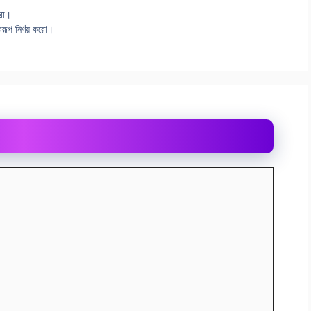
করো।
বরূপ নির্ণয় করো।