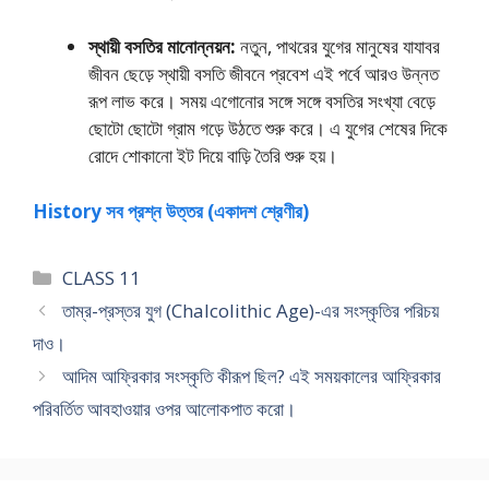
স্থায়ী বসতির মানােন্নয়ন:
নতুন, পাথরের যুগের মানুষের যাযাবর
জীবন ছেড়ে স্থায়ী বসতি জীবনে প্রবেশ এই পর্বে আরও উন্নত
রূপ লাভ করে। সময় এগােনাের সঙ্গে সঙ্গে বসতির সংখ্যা বেড়ে
ছােটো ছােটো গ্রাম গড়ে উঠতে শুরু করে। এ যুগের শেষের দিকে
রােদে শােকানাে ইট দিয়ে বাড়ি তৈরি শুরু হয়।
History সব প্রশ্ন উত্তর (একাদশ শ্রেণীর)
Categories
CLASS 11
তাম্র-প্রস্তর যুগ (Chalcolithic Age)-এর সংস্কৃতির পরিচয়
দাও।
আদিম আফ্রিকার সংস্কৃতি কীরূপ ছিল? এই সময়কালের আফ্রিকার
পরিবর্তিত আবহাওয়ার ওপর আলােকপাত করাে।