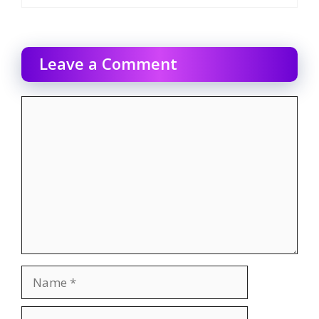
Leave a Comment
Comment
Name
Email