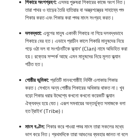
শিকারে অংশগ্রহণ:
এসময় পুরুষরা শিকারের কাজে অংশ নিত।
তারা পাথর ও হাড়ের তৈরি হাতিয়ার বা অস্ত্রশস্ত্রের সাহায্যে পশু
শিকার করত এবং শিকার করা পশুর মাংস সংগ্রহ করত।
দলবদ্ধতা:
এযুগের মানুষ একাকী শিকারে না গিয়ে দলবদ্ধভাবে
শিকারে বের হত। এভাবে প্রাচীন কালে শিকারি মানুষদের নিয়ে
গড়ে ওঠা দল বা সংগঠনটিকে ক্ল্যান’ (Clan) নামে অভিহিত করা
হয়। রক্তের সম্পর্ক আছে এমন মানুষদের নিয়ে মূলত ক্ল্যান
গঠিত হত।
গােষ্ঠীর ভূমিকা:
প্রতিটি মানবগােষ্ঠীই নির্দিষ্ট এলাকায় শিকার
করত। সেখানে অন্য গােষ্ঠীর শিকারের অধিকার থাকত না। খুব
বড়াে শিকার ধরার উদ্দেশ্যে কখনাে কখনাে কয়েকটি ক্ল্যান
ঐক্যবদ্ধ হয়ে যেত। এরূপ সমবায়ের অন্তর্ভুক্ত সমাজকে বলা
হত ট্রাইব’ (Tribe)।
মাংস বণ্টন:
শিকার করে পাওয়া পশুর মাংস তারা সকলের মধ্যে
ভাগ করে নিত। প্রথমদিকে তারা আগুনের ব্যবহার জানত না বলে