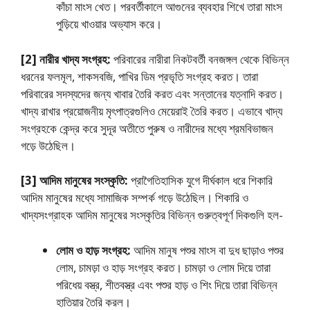
কাঁচা মাংস খেত। পরবর্তীকালে আগুনের ব্যবহার শিখে তারা মাংস
পুড়িয়ে খাওয়ার অভ্যাস করে।
[2] নারীর খাদ্য সংগ্রহ:
পরিবারের নারীরা নিকটবর্তী বনজঙ্গল থেকে বিভিন্ন
ধরনের ফলমূল, শাকসবজি, পাখির ডিম প্রভৃতি সংগ্রহ করত। তারা
পরিবারের সদস্যদের জন্য খাবার তৈরি করত এবং সন্তানের যত্নাদি করত।
খাদ্য রাখার প্রয়ােজনীয় মৃৎপাত্রগুলিও মেয়েরাই তৈরি করত। এভাবে খাদ্য
সংগ্রহকে কেন্দ্র করে সুদূর অতীতে পুরুষ ও নারীদের মধ্যে শ্রমবিভাজন
গড়ে উঠেছিল।
[3] আদিম মানুষের সংস্কৃতি:
প্রাগৈতিহাসিক যুগে দীর্ঘকাল‌ ধরে শিকারি
আদিম মানুষের মধ্যে সামাজিক সম্পর্ক গড়ে উঠেছিল। শিকারি ও
খাদ্যসংগ্রাহক আদিম মানুষের সংস্কৃতির বিভিন্ন গুরুত্বপূর্ণ দিকগুলি হল-
লােম ও হাড় সংগ্রহ:
আদিম মানুষ পশুর মাংস বা দুধ ছাড়াও পশুর
লােম, চামড়া ও হাড় সংগ্রহ করত। চামড়া ও লােম দিয়ে তারা
পরিধেয় বস্ত্র, শীতবস্ত্র এবং পশুর হাড় ও শিং দিয়ে তারা বিভিন্ন
হাতিয়ার তৈরি করল।