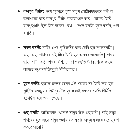
বাসগৃহ নির্মাণ:
নব্য প্রস্তর যুগে মানুষ গােষ্ঠীবদ্ধভাবে নদী বা
জলাশয়ের ধারে বাসগৃহ নির্মাণ করতে শুরু করে। তাদের তৈরি
বাসগৃহগুলি ছিল তিন ধরনের, যথা—স্থল বসতি, হ্রদ বসতি, গুহা
বসতি।
স্থল বসতি:
মাটির ওপর কৃষিজমির ধারে তৈরি হত স্থলবসতি।
বড়াে বড়াে পাথরের চাই দিয়ে তৈরি হত ঘরের দেয়ালগুলি| পাথর
ছাড়া মাটি, কাঠ, পাথর, বাঁশ, চামড়া প্রভৃতি উপকরণকে কাজে
লাগিয়ে স্থলবসতিগ্লুলি নির্মিত হত।
হ্রদ বসতি:
হ্রদের জলের মধ্যে এই ধরনের ঘর তৈরি করা হত।
সুইটজারল্যান্ডের নিউচ্যাটেল হ্রদে এই ধরনের বসতি নির্মিত
হয়েছিল বলে জানা গেছে।
গুহা বসতি:
আদিমকাল থেকেই মানুষ ছিল গুহাবাসী। তাই নতুন
পাথরের যুগে এসে মানুষ গুহায় বাস করার অভ্যাস একেবারে ত্যাগ
করতে পারেনি।