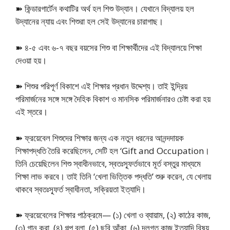
➽ কিন্ডারগার্টেন কথাটির অর্থ হল শিশু উদ্যান। যেখানে বিদ্যালয় হল
উদ্যানের ন্যায় এবং শিশুরা হল সেই উদ্যানের চারাগাছ।
➽ ৪-৫ এবং ৬-৭ বছর বয়সের শিশু বা শিক্ষার্থীদের এই বিদ্যালয়ে শিক্ষা
দেওয়া হয়।
➽ শিশুর পরিপূর্ণ বিকাশে এই শিক্ষার প্রধান উদ্দেশ্য। তাই ইন্দ্রিয়
পরিমার্জনের সঙ্গে সঙ্গে দৈহিক বিকাশ ও মানসিক পরিমার্জনারও চেষ্টা করা হয়
এই স্তরে।
➽ ফ্রয়েবেল শিশুদের শিক্ষার জন্য এক নতুন ধরনের আনন্দদায়ক
শিক্ষাপদ্ধতি তৈরি করেছিলেন, সেটি হল ‘Gift and Occupation।
তিনি চেয়েছিলেন শিশু স্বাধীনভাবে, স্বতঃস্ফূর্তভাবে মূর্ত বস্তুর মাধ্যমে
শিক্ষা লাভ করবে। তাই তিনি ‘খেলা ভিত্তিক পদ্ধতি’ শুরু করেন, যে খেলায়
থাকবে স্বতঃস্ফূর্ত স্বাধীনতা, সক্রিয়তা ইত্যাদি।
➽ ফ্রয়েবেলের শিক্ষার পাঠক্রমে— (১) খেলা ও ব্যায়াম, (২) কাঠের কাজ,
(৩) গান করা, (৪) গল্প বলা, (৫) ছবি আঁকা, (৬) দলগত কাজ ইত্যাদি বিষয়