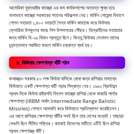
আমেরিকা যুক্তরাষ্ট্র কাস্ত্রো এর কম কার্যকলাপের অত্যন্ত ক্ষুব্ধ হয়ে
নানাভাবে কাস্ত্রো সরকারের পতনের পরিকল্পনা নেয়। মার্কিন গোয়েন্দা বিভাগে
গোপন সহায়তা ১,৪০০ ভাড়াটে সৈন্য মার্কিন জাহাজে করে কিউবার
ফ্লোরিডা উপকূলের কাছে পিগ উপসাগরের পৌঁছয়। বিদ্রোহীদের সহায়তার
জন্য মার্কিন বি-২৬ বিমান প্রস্তুত ছিল। কিন্তু কিউবার সেনাদল তাদের
চূড়ান্তভাবে পরাজিত করলে মার্কিন চক্রান্ত ব্যর্থ হয়।
৪. কিউবায় ক্ষেপণাস্ত ঘাঁটি গঠন
কআস্ত্রও সরকার ৫০ লক্ষ কিউবা বাসিকে রোখা জন্য রাশিয়ার সাহায্যে
কিউবাতে একটি ক্ষেপণাস্ত ঘাটি গড়ার সিদ্ধান্ত নেয়। ১৯৬২ খ্রিস্টাব্দে
প্রথম দিকে কিউবা রাষ্ট্রপতি ফিদেল‌ কাস্ত্রো রাশিয়া থেকে মাঝারি পার্লার
ক্ষেপণাস্ত (IRBM অর্থাৎ Intermediate Range Balistic
Missiles) গোপনে আমদানি করে কিউবাতে প্রতিস্থাপন করেছিলেন।
এর আগে রাশিয়ার ক্ষেপণাস্ত ঘাঁটির সবই ছিল তার দেশের মধ্যেই। তাছাড়া
সেগুলি ছিল সীমিত শক্তির। কাজেই বিদেশের মাটিতে এটিই ছিল রাশিয়া
প্রথম ক্ষেপণাস্ত্র ঘাঁটি।