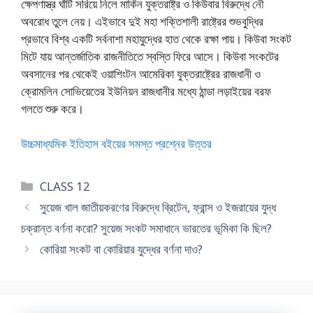
ক্ষেপণাস্ত্র ঘাঁটি সরিয়ে নিলে মার্কিন যুক্তরাষ্ট্র ও কিউবার বিরুদ্ধে নৌ
অবরোধ তুলে নেয়। এইভাবে দুই মহা শক্তিশালী রাষ্ট্রের শুভবুদ্ধির
প্রভাবে বিশ্ব একটি সর্বনাশা মহাযুদ্ধের হাত থেকে রক্ষা পায়। কিউবা সংকট
মিটে যায় আন্তর্জাতিক রাজনীতিতে স্বস্তি ফিরে আসে। কিউবা সংকটের
অবসানের পর থেকেই ওয়াশিংটন আমেরিকা যুক্তরাষ্ট্রের রাজধানী ও
ক্রোমলিন সোভিয়েতের ইউনিয়ন রাজধানীর মধ্যে ঠান্ডা লড়াইয়ের বরফ
গলতে শুরু করে।
উচ্চমাধ্যমিক ইতিহাস বইয়ের সমস্ত প্রশ্নের উত্তর
Categories
CLASS 12
সুয়েজ খাল জাতীয়করণের বিরুদ্ধে ব্রিটেন, ফ্রান্স ও ইজরায়ের যুদ্ধ
চক্রান্ত বর্ণনা করো? সুয়েজ সংকট সমাধানে ভারতের ভূমিকা কি ছিল?
কোরিয়া সংকট বা কোরিয়ার যুদ্ধের বর্ণনা দাও?