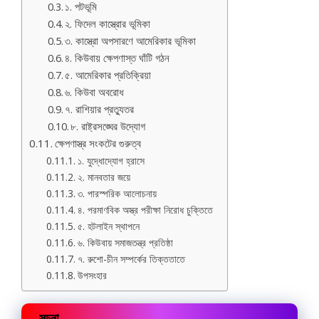
১. পটভূমি
২. ফিদেল কাস্ত্রোর ভূমিকা
৩. কাস্ত্রো অপসারণে আমেরিকার ভূমিকা
৪. কিউবায় ক্ষেপণাস্ত ঘাঁটি গঠন
৫. আমেরিকার প্রতিক্রিয়া
৬. কিউবা অবরোধ
৭. রাশিয়ার প্রত্যুতর
৮. রাষ্ট্রসঙ্ঘের উদ্যোগ
ক্ষেপণাস্ত্র সংকটের গুরুত্ব
১. যুদ্ধোদ্যোগ হ্রাসে
২. মানবতার জয়ে
৩. পারস্পরিক আলোচনায়
৪. পরমাণবিক অস্ত্র পরীক্ষা নিরোধ চুক্তিতে
৫. হটলাইন স্থাপনে
৬. কিউবায় সমাজতন্ত্র প্রতিষ্ঠা
৭. রুশো-চীন সম্পর্কের তিক্ততাতে
উপসংহার
সূচনা