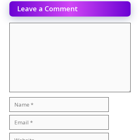
Leave a Comment
Comment
Name
Email
Website