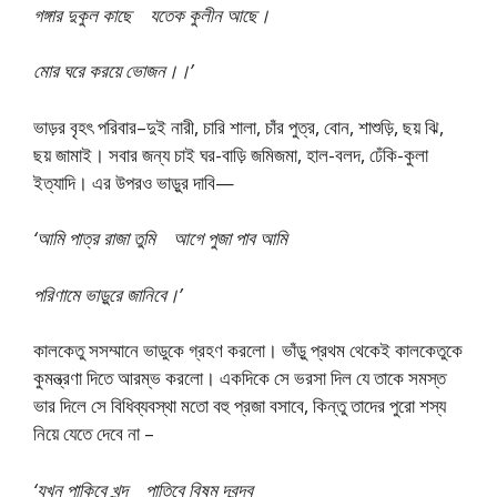
গঙ্গার দুকুল কাছে যতেক কুলীন আছে।
মোর ঘরে করয়ে ভোজন।।’
ভাড়র বৃহৎ পরিবার–দুই নারী, চারি শালা, চাঁর পুত্র, বোন, শাশুড়ি, ছয় ঝি,
ছয় জামাই। সবার জন্য চাই ঘর-বাড়ি জমিজমা, হাল-বলদ, ঢেঁকি-কুলা
ইত্যাদি। এর উপরও ভাড়ুর দাবি—
‘আমি পাত্র রাজা তুমি আগে পুজা পাব আমি
পরিণামে ভাড়ুরে জানিবে।’
কালকেতু সসম্মানে ভাডুকে গ্রহণ করলো। ভাঁড়ু প্রথম থেকেই কালকেতুকে
কুমন্ত্রণা দিতে আরম্ভ করলো। একদিকে সে ভরসা দিল যে তাকে সমস্ত
ভার দিলে সে বিধিব্যবস্থা মতো বহু প্রজা বসাবে, কিন্তু তাদের পুরো শস্য
নিয়ে যেতে দেবে না –
‘যখন পাকিবে খন্দ পাতিবে বিষম দ্বন্দ্ব