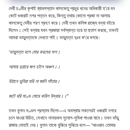
দেবী চণ্ডীর কৃপাই ব্যাধসস্তান কালকেতু প্রচুর ধনের অধিকারী হ’য়ে বন
কেটে গুজরাট নগর পত্তন করে, কিন্তু তথায় কোনো প্রজা না আসায়
কালকেতু দেবীর শরণ গ্রহণ করে। দেবী তখন কলিঙ্গ রাজ্যে বন্যা বইয়ে
দিলেন। সেই বন্যায় যখন প্রজারা সর্বস্বান্ত হয়ে হা হুতাশ করছে, তখনই
আমরা ভাড়ুদত্তকে দেখতে পাই। ভাড়ুদত্ত দুঃখ ক’ৱে বলছে-
‘ভাড়ুদত্ত বলে মোর করমের ফল।
আমার দুয়ারে জল হইল অঞ্চল।।
উঠানে ডুবিয়া মরি না জানি সাঁতার।
জটে ধরি মাণ্ড মোরে করিল উদ্ধার।।”
তখন বুলান মণ্ডল প্রস্তাব দিলো—এ অবস্থায় সকলেরই ওজরাট নগরে
চলে যাওয়া উচিত, সেখানে নানারকম সুযোগ-সুবিধা পাওয়া যাবে। তখন ভাঁড়ু
রাজার দোহাই দেয়। বুলান তাকে বুঝিয়ে সুঝিয়ে বলে— ‘আওয়ান তোমার