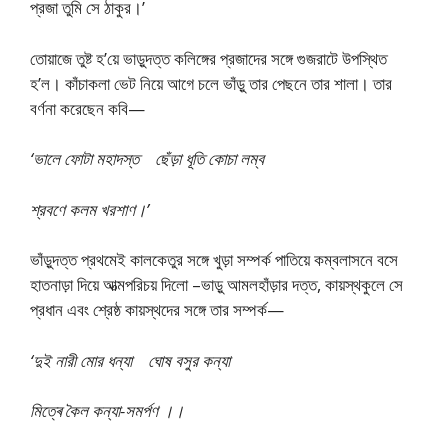
প্রজা তুমি সে ঠাকুর।’
তোয়াজে তুষ্ট হ’য়ে ভাড়ুদত্ত কলিঙ্গের প্রজাদের সঙ্গে গুজরাটে উপস্থিত
হ’ল। কাঁচাকলা ভেট নিয়ে আগে চলে ভাঁড়ু তার পেছনে তার শালা। তার
বর্ণনা করেছেন কবি—
‘ভালে ফোটা মহাদস্ত ছেঁড়া ধূতি কোচা লম্ব
শ্রবণে কলম খরশাণ।’
ভাঁড়ুদত্ত প্রথমেই কালকেতুর সঙ্গে খুড়া সম্পর্ক পাতিয়ে কম্বলাসনে বসে
হাতনাড়া দিয়ে আত্মপরিচয় দিলো –ভাড়ু আমলহাঁড়ার দত্ত, কায়স্থকুলে সে
প্রধান এবং শ্রেষ্ঠ কায়স্থদের সঙ্গে তার সম্পর্ক—
‘দুই নারী মোর ধন্যা ঘোষ বসুর কন্যা
মিত্ৰে কৈল কন্যা-সমৰ্পণ ।।