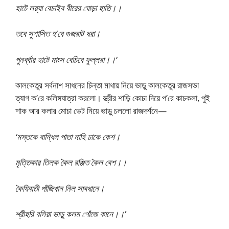
হাটে লয়্যা বেচাইব বীরের ঘোড়া হাতি।।
তবে সুশাসিত হ’বে গুজরাট ধরা।
পুনর্ব্বার হাটে মাংস বেচিবে ফুল্লরা।।’
কালকেতুর সর্বনাশ সাধনের চিন্তা মাথায় নিয়ে ভাড়ু কালকেতুর রাজসভা
ত্যাগ ক’রে কলিঙ্গযাত্রা করলো। স্ত্রীর শাড়ি কোচা দিয়ে প’রে কাচকলা, পুই
শাক আর কলার মোচা ভেট নিয়ে ভাড়ু চললো রাজদর্শনে—
‘মস্তকে বান্ধিল পাতা নাহি ঢাকে কেশ।
মৃত্তিকার তিলক কৈল রঞ্জিত কৈল বেশ।।
কৈফিয়তী পাঁজিখান নিল সাবধানে।
শ্রীহরি বলিয়া ভাড়ু কলম গোঁজে কানে।।’