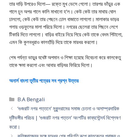
তার দাড়ি উপরেও দিলো— রক্তে মুখ ভেসে গেলো। তারপর ভাঁড়ুর এক
গালে চুন অপর গালে কালি মাখানো হ’ল। কেউ কেউ তার মাথায় ঘোল
ঢাললো, কেউ কেউ তার পেছনে ঢোল বাজাতে লাগলো। মালাকার ভাড়র
গলায় ওড়ফুলের মালা পরিয়ে দিলো। নগরের ছেলেরা তার পিছনে লেগে
টিকারি দিতে লাগলো। বাড়ির বাইরে নিয়ে গিয়ে কেউ তাকে বেদম পিটালো,
এমন কি কুলবধূরাও কালহাঁড়ি দিয়ে তাকে মারধর করলো।
শেষ পর্যন্ত ভাড়ুর যথেষ্ট অপমান ও শিক্ষা হয়েছে বিবেচনা করে কালকেতু
তাকে ক্ষমা করলো এবং আবার বাড়িঘর ফিরিয়ে দিলো।
অনার্স বাংলা তৃতীয় পত্রের সব প্রশ্ন উত্তর
Categories
B.A Bengali
‘গুজরাট নগর পত্তনে’ মুকুন্দরামের সমাজ চেতনা ও অসাম্প্রদায়িক
দৃষ্টিভঙ্গীর পরিচয় | ‘গুজরাট নগর পত্তন’ অংশটির কাব্যসৌন্দর্য বিশ্লেষণ
করো।
কলিঙ্গরাজ্যের সঙ্গে যুদ্ধের শেষ পরিণতি রূপে কালকেতুর পরাজয় ও