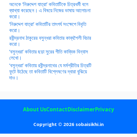
অনেকে ‘নিরুদ্দেশ যাত্রা’ কবিতাটিকে চিত্রধর্মী বলে
ব্যাখ্যা করেছেন। এ বিষয়ে নিজের ভাষায় আলোচনা
করো।
‘নিরুদ্দেশ যাত্রা’ কবিতাটির তাৎপর্য সংক্ষেপে বিবৃতি
করো।
রবীন্দ্রনাথ ঠাকুরের বসুন্ধরা কবিতার কাব্যশৈলী বিচার
করো।
‘বসুন্ধরা’ কবিতার ছড়া সুরের গীতি কাব্যিক বিন্যাস
লেখো।
‘বসুন্ধরা’ কবিতায় রবীন্দ্রনাথের যে মর্মপ্রীতির চিত্রটি
ফুটে উঠেছে তা কবিতাটি বিশ্লেষণের দ্বারা বুঝিয়ে
দাও।
About Us
Contact
Disclaimer
Privacy
Copyright © 2026 sobaisikhi.in