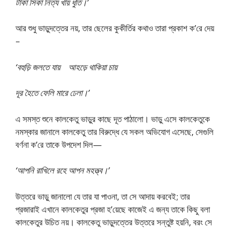
টাকা সিকা নিত্য খায় ধুতি।’
আর শুধু ভাড়ুদত্তের নয়, তার ছেলের কুকীর্তির কথাও তারা প্রকাশ ক’রে দেয়
–
‘বহুড়ি জলতে যায় আহড়ে থাকিয়া চায়
দূর হৈতে ফেলি মারে ঢেলা।’
এ সমস্ত শুনে কালকেতু ভাড়ুর কাছে দূত পাঠালো। ভাড়ু এসে কালকেতুকে
নমস্কার জানালে কালকেতু তার বিরুদ্ধে যে সকল অভিযোগ এসেছে, সেগুলি
বর্ণনা ক’রে তাকে উপদেশ দিল—
‘আপনি রাখিলে রহে আপন মহত্ত্ব।’
উত্তরে ভাড়ু জানালো যে তার যা পাওনা, তা সে আদায় করবেই; তার
প্রজারাই এখানে কালকেতুর প্রজা হ’য়েছে কাজেই এ জন্য তাকে কিছু বলা
কালকেতুর উচিত নয়। কালকেতু ভাড়ুদত্তের উত্তরে সন্তুষ্ট হয়নি, বরং সে