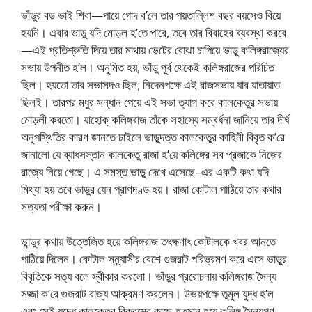
ভাঁড়ুর বড় ভাই শিবা—পায়ে গোদ ব’লে তার পয়তাল্লিশ বছর বয়সেও বিয়ে
হয়নি। এবার ভাড়ু যদি মোড়ল হ’তে পারে, তবে তার বিবাহের ব্যবস্থা করবে
—এই প্রতিশ্রুতি দিয়ে তার মাথায় ভেটের বোঝা চাপিয়ে ভাড়ু কলিঙ্গরাজ্যের
সভায় উপনীত হ’ল। অনুমিত হয়, ভাঁড়ু পূর্ব থেকেই কলিঙ্গরাজের পরিচিত
ছিল। হয়তো তার সভাসদও ছিল; নিদেনপক্ষে এই রাজসভায় যার যাতায়াত
ছিলই। তারপর মধুর সন্ধান পেয়ে এই সভা ত্যাগ করে কালকেতুর সভায়
মোড়লী করতো। যাহোক্ কলিঙ্গরাজ তাঁকে সহাস্যে সম্বর্ধনা জানিয়ে তার দীর্ঘ
অনুপস্থিতির কারণ জানতে চাইলে ভাড়ুদত্ত কালকেতুর কাহিনী বিবৃত ক’রে
জানালো যে ব্যাধসস্তান কালকেতু রাজা হ’য়ে কলিঙ্গের সব প্রজাকে নিজের
রাজ্যে নিয়ে গেছে। এ সমস্ত ভাড়ু দেখে এসেছে–এর একটি কথা যদি
মিথ্যা হয় তবে ভাড়ুর যেন প্রাণদণ্ড হয়। রাজা কোটাল পাঠিয়ে তার কথার
সত্যতা পরীক্ষা করুন।
ভান্ডুর কথায় উত্তেজিত হয়ে কলিঙ্গরাজ তৎক্ষণাৎ কোটালকে খবর আনতে
পাঠিয়ে দিলেন। কোটাল সন্ন্যাসীর বেশে গুজরাট পরিভ্রমণ করে এসে ভাড়ুর
বিবৃতিকে সত্য বলে স্বীকার করলো। ভাঁড়ুর প্ররোচনায় কলিঙ্গরাজ সৈন্য
সজ্জা ক’রে গুজরাট রাজ্য আক্রমণ করলেন। উভয়পক্ষে তুমুল যুদ্ধ হ’ল
এবং সেই যুদ্ধে কালকেতুর বিক্রমের কাছে হতমান হয়ে কলিঙ্গ সৈন্যগণ