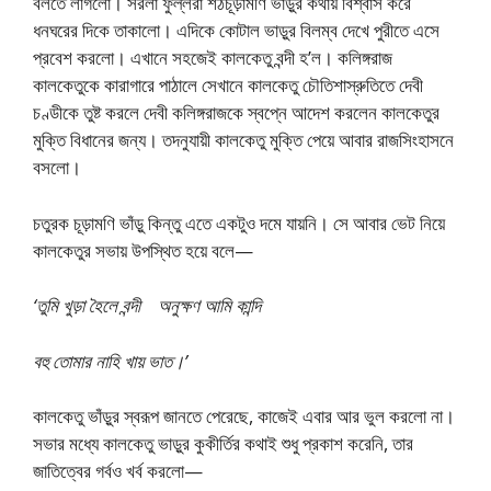
বলতে লাগলো। সরলা ফুল্লরা শঠচূড়ামণি ভাড়ুর কথায় বিশ্বাস করে
ধনঘরের দিকে তাকালো। এদিকে কোটাল ভাড়ুর বিলম্ব দেখে পুরীতে এসে
প্রবেশ করলো। এখানে সহজেই কালকেতু বন্দী হ’ল। কলিঙ্গরাজ
কালকেতুকে কারাগারে পাঠালে সেখানে কালকেতু চৌতিশাস্রুতিতে দেবী
চণ্ডীকে তুষ্ট করলে দেবী কলিঙ্গরাজকে স্বপ্নে আদেশ করলেন কালকেতুর
মুক্তি বিধানের জন্য। তদনুযায়ী কালকেতু মুক্তি পেয়ে আবার রাজসিংহাসনে
বসলো।
চতুরক চূড়ামণি ভাঁড়ু কিন্তু এতে একটুও দমে যায়নি। সে আবার ভেট নিয়ে
কালকেতুর সভায় উপস্থিত হয়ে বলে—
‘তুমি খুড়া হৈলে বন্দী অনুক্ষণ আমি কান্দি
বহু তোমার নাহি খায় ভাত।’
কালকেতু ভাঁড়ুর স্বরূপ জানতে পেরেছে, কাজেই এবার আর ভুল করলো না।
সভার মধ্যে কালকেতু ভাড়ুর কুকীর্তির কথাই শুধু প্রকাশ করেনি, তার
জাতিত্বের গর্বও খর্ব করলো—