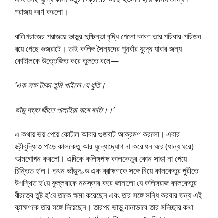
পরাজয় বরণ করলো।
বালিগরাজের পরাজয়ে ভাড়ুর দুশ্চিন্তা বৃদ্ধি পেলো কারণ তার পরিবার-পরিজন
রয়ে গেছে গুজরাটে। তাই কলিঙ্গ সৈন্যদের পুনর্বার যুদ্ধে যাবার জন্য
কোটালকে উত্তেজিত করে তুলতে বলে—
‘এক লক্ষ টাকা তুমি খাইলে যে ধুতি।
ভাঁড়ু দত্ত জীতে পালাইয়া যাবে কতি।।’
এ কথায় ভয় পেয়ে কোটাল আবার গুজরাট আক্রমণ করলো। এবার
স্ত্রীবুদ্ধিতে প’ড়ে কালকেতু আর যুদ্ধোদ্যোগ না করে ধন ঘরে (ধান্য ঘরে)
আত্মগোপন করলো। এদিকে কলিঙ্গপক্ষ কালকেতুর কোন সাড়া না পেয়ে
চিন্তিত হ’ল। তখন ভাঁড়ুদণ্ড এক ব্রাহ্মণকে সঙ্গে নিয়ে কালকেতুর পুরীতে
উপস্থিত হ’য়ে ফুল্লরাকে নমস্কার করে জানালো যে কলিঙ্গরাজ কালকেতুর
বীরত্বে তুষ্ট হ’য়ে তাকে ক্ষমা করেছেন এবং তার সঙ্গে সন্ধি করবার জন্য এই
ব্রাহ্মণকে তার সঙ্গে দিয়েছেন। তারপর ভাড়ু নানাভাবে তার সদিচ্ছার কথা