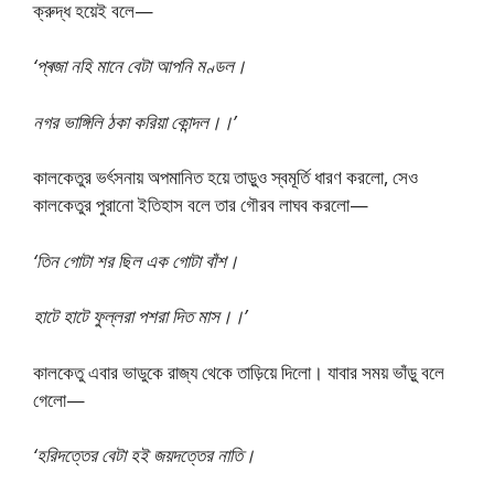
ক্রুদ্ধ হয়েই বলে—
‘প্ৰজা নহি মানে বেটা আপনি মণ্ডল।
নগর ভাঙ্গিলি ঠকা করিয়া কোন্দল।।’
কালকেতুর ভর্ৎসনায় অপমানিত হয়ে তাড়ুও স্বমূর্তি ধারণ করলো, সেও
কালকেতুর পুরানো ইতিহাস বলে তার গৌরব লাঘব করলো—
‘তিন গোটা শর ছিল এক গোটা বাঁশ।
হাটে হাটে ফুল্লরা পশরা দিত মাস।।’
কালকেতু এবার ভাডুকে রাজ্য থেকে তাড়িয়ে দিলো। যাবার সময় ভাঁড়ু বলে
গেলো—
‘হরিদত্তের বেটা হই জয়দত্তের নাতি।