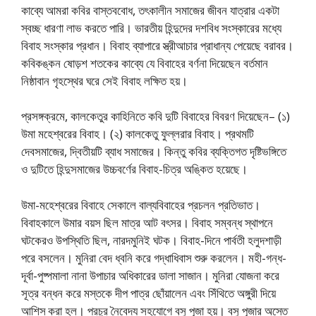
কাব্যে আমরা কবির বাস্তববোধ, তৎকালীন সমাজের জীবন যাত্রার একটা
স্বচ্ছ ধারণা লাভ করতে পারি। ভারতীয় হিন্দুদের দশবিধ সংস্কারের মধ্যে
বিবাহ সংস্কার প্রধান। বিবাহ ব্যাপারে স্ত্রীআচার প্রাধান্য পেয়েছে বরাবর।
কবিকঙ্কন ষোড়শ শতকের কাব্যে যে বিবাহের বর্ণনা দিয়েছেন বর্তমান
নিষ্ঠাবান গৃহস্থের ঘরে সেই বিবাহ লক্ষিত হয়।
প্রসঙ্গক্রমে, কালকেতুর কাহিনিতে কবি দুটি বিবাহের বিবরণ দিয়েছেন– (১)
উমা মহেশ্বরের বিবাহ। (২) কালকেতু ফুল্লরার বিবাহ। প্রথমটি
দেবসমাজের, দ্বিতীয়টি ব্যাধ সমাজের। কিন্তু কবির ব্যক্তিগত দৃষ্টিভঙ্গিতে
ও দুটিতে হিন্দুসমাজের উচ্চবর্ণের বিবাহ-চিত্র অঙ্কিত হয়েছে।
উমা-মহেশ্বরের বিবাহে সেকালে বাল্যবিবাহের প্রচলন প্রতিভাত।
বিবাহকালে উমার বয়স ছিল মাত্র আট বৎসর। বিবাহ সম্বন্ধ স্থাপনে
ঘটকেরও উপস্থিতি ছিল, নারদমুনিই ঘটক। বিবাহ-দিনে পার্বতী হলুদশাড়ী
পরে বসলেন। মুনিরা বেদ ধ্বনি করে গদ্ধাধিবাস শুরু করলেন। মহী-গন্ধ-
দূর্বা-পুষ্পমালা নানা উপাচার অধিকারের ডালা সাজান। মুনিরা যোজনা করে
সূত্র বন্ধন করে মস্তকে দীপ পাত্র ছোঁয়ালেন এবং সিঁথিতে অঙ্গুরী দিয়ে
আশিস্ করা হল। প্রচুর নৈবেদ্য সহযোগে বসু পূজা হয়। বসু পূজার অস্তে