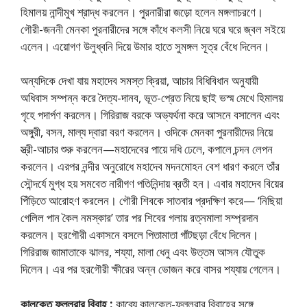
হিমালয় নান্দীমুখ শ্রাদ্ধ করলেন। পুরনারীরা জড়ো হলেন মঙ্গলাচরণে।
গৌরী-জননী মেনকা পুরনারীদের সঙ্গে কাঁধে কলসী নিয়ে ঘরে ঘরে জ্বল সইয়ে
এলেন। এয়োগণ উলুধ্বনি দিয়ে উমার হাতে সুমঙ্গল সূত্র বেঁধে দিলেন।
অন্যদিকে দেখা যায় মহাদেব সমস্ত ক্রিয়া, আচার বিধিবিধান অনুযায়ী
অধিবাস সম্পন্ন করে দৈত্য-দানব, ভূত-প্রেত নিয়ে ছাই ভস্ম মেখে হিমালয়
গৃহে পদার্পণ করলেন। গিরিরাজ বরকে অভ্যর্থনা করে আসনে বসালেন এবং
অঙ্গুরী, বসন, মাল্য দ্বারা বরণ করলেন। ওদিকে মেনকা পুরনারীদের নিয়ে
স্ত্রী-আচার শুরু করলেন—মহাদেবের পায়ে দধি ঢেলে, কপালে চন্দন লেপন
করলেন। এরপর নন্দীর অনুরোধে মহাদেব মদনমোহন বেশ ধারণ করলে তাঁর
সৌন্দর্যে মুগ্ধ হয় সমবেত নারীগণ পতিনিন্দায় ব্রতী হন। এবার মহাদেব বিয়ের
পিঁড়িতে আরোহণ করলেন। গৌরী শিবকে সাতবার প্রদক্ষিণ করে— ‘নিছিয়া
গেলিল পান কৈল নমস্কার’ তার পর শিবের গলায় রত্নমালা সম্প্রদান
করলেন। হরগৌরী একাসনে বসলে পিতামাতা গাঁটছড়া বেঁধে দিলেন।
গিরিরাজ জামাতাকে ঝালর, শয্যা, মালা ধেনু এবং উত্তম আসন যৌতুক
দিলেন। এর পর হরগৌরী ক্ষীরের অন্ন ভোজন করে বাসর শয্যায় গেলেন।
কালকেতু ফুল্লরার বিবাহ :
কাব্যে কালকেতু-ফুল্লরার বিবাহের সঙ্গে