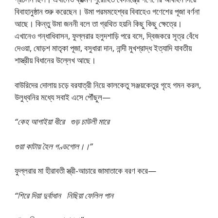
বিবাহানুষ্ঠান শুরু করেছেন। উমা পরমমহেশ্বর বিবাহেও গণেশের পূজা বর্ণনা
আছে। কিন্তু উমা জননী বলে তা গ্রথিত হয়নি কিছু কিছু ক্ষেত্রে।
এখানেও গন্ধাধিবাসন, ফুল্লরার হলুদশাড়ি পরে বসে, দ্বিজকরে সূত্র বেঁধে
দেওয়া, ষোড়শ মাতৃকা পূজা, বসুধারা দান, নান্দী মুখশ্রাদ্ধ ইত্যাদি যাবতীয়
শাস্ত্রীয় বিধানের উল্লেখ আছে।
বাউরিদের দোলায় চড়ে বরযাত্রী নিয়ে কালকেতু সঞ্জয়কেতুর গৃহে গমন করল,
উলুধ্বনির মধ্যে সবাই এসে পৌঁছুল—
“কেহ আগাইয়া ধীরে গুড় চাউলী মারে
গুয়া কাটায় হৈল গণ্ডগোল।।”
ফুল্লরার মা হীরাবতী স্ত্রী-আচারে জামাতাকে বরণ করে—
“শিরে দিয়া দুর্বাধান নিছিয়া ফেলিল পান