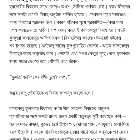
হরগৌরীর বিবাহের সাথে কোনও অংশে মৌলিক পার্থক্য নেই। ব্যাধ জীবনের
সঙ্গে সঙ্গতি রেখেই বিবাহ অনুষ্ঠান পালিত হয়েছে। সেকালে ব্যাধ সমাজেও
বাল্য বিবাহের প্রচলন ছিল। কারণ ঘটকের মুখে প্রকাশিত—‘কার করে
দশম বৎসরে মাতা হাতী’। দশ বৎসর বয়সেই কালকেতুর বিবাহ হয়। হাটে
ফুল্লরা কালকেতুর আভিভাবকগণ বিবাহস্থির করলেও উভয়েই ঘটকের
শরণাপন্ন হয়েছে। ধর্মকেতু তাদের কুলপুরোহিত সোমাই ওঝাকে কালকেতুর
বিবাহের জন্য অনুরোধ করে। সোমাই ওঝা সঞ্জয় কেতুর গৃহে গেলে ফুল্লরার
জন্য পাত্র দেখতে বলে গোঁসাই ওঝা জীবন-
“খুজিয়া পাইল যেন হাঁড়ি মুখের সরা।”
সঞ্জয় কেতু গোঁসাইকে এ বিবাহ সম্পন্ন করতে বলে।
কালকেতু ফুল্লরার বিবাহের বর্ণনা উমা-মহেশ্ব বিবাহের অনুরূপ।
ব্যাধজীবনের সঙ্গে সঙ্গতি রাখার জন্য একটি নতুনত্ব সৃষ্টি করেছেন কবি—
ঢেমচা দগড় বাজদা, কুঞ্জের চর্মে উপবেশন, দোলায় গমন, বনফুলের মালা দিয়ে
বরণ ইত্যাদি। বরকে নানাবিধ যৌতুক দেবার সাথে সাথে কন্যাকে পণ দেবার
প্রচলন ছিল। এখানেও ব্রাক্মণ পুরোহিত বেদমন্ত্রে গণেশের আবাহন দিয়ে