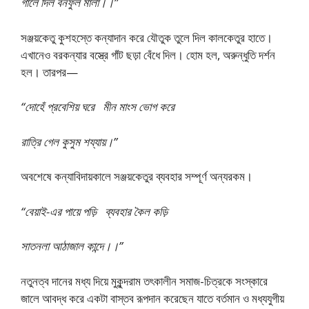
গালে দিল বনফুল মালা।।”
সঞ্জয়কেতু কুশহস্তে কন্যাদান করে যৌতুক তুলে দিল কালকেতুর হাতে।
এখানেও বরকন্যার বস্ত্রে গাঁট ছড়া বেঁধে দিল। হোম হল, অরুন্ধুতি দর্শন
হল। তারপর—
“দোহেঁ প্রবেশিয় ঘরে মীন মাংস ভোগ করে
রাত্রি গেল কুসুম শয্যায়।”
অবশেষে কন্যাবিদায়কালে সঞ্জয়কেতুর ব্যবহার সম্পূর্ণ অন্যরকম।
“বেয়াই-এর পায়ে পড়ি ব্যবহার কৈল কড়ি
সাতনলা আঠাজাল কান্দে।।”
নতুনত্ব দানের মধ্য দিয়ে মুকুন্দরাম তৎকালীন সমাজ-চিত্রকে সংস্কারে
জালে আবদ্ধ করে একটা বাস্তব রূপদান করেছেন যাতে বর্তমান ও মধ্যযুগীয়