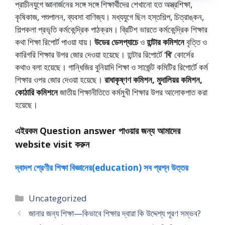
প্রাচীনযুগে জ্ঞানার্জনের সঙ্গে সঙ্গে শিক্ষার্থীদের শেখানাে হত অস্ত্রশিক্ষা,
কৃষিকাজ, পশুপালন, ব্যবসা বাণিজ্য। মধ্যযুগে ছিল হস্তশিল্প, চিত্রাঙ্কন,
শিল্পকলা প্রভৃতি কর্মকেন্দ্রিক পাঠক্রম। ব্রিটিশ ভারতে কর্মকেন্দ্রিক শিক্ষার
কথা শিক্ষা রিপোর্ট পাওয়া যায়।
উডের ডেসপ্যাচে
ও
হান্টার কমিশনে
বৃত্তি ও
কারিগরি শিক্ষার উপর জোর দেওয়া হয়েছে। হান্টার রিপাের্টে ‘
বি
‘ কোর্সের
কথাও বলা হয়েছে। গান্ধিজির বুনিয়াদি শিক্ষা ও সার্জেন্ট কমিটির রিপাের্টে কর্ম
শিক্ষার ওপর জোর দেওয়া হয়েছে।
রাধাকৃষ্ণণ কমিশন, মুদালিয়র কমিশন,
কোঠারি কমিশনে
জাতীয় শিক্ষানীতিতে কর্মমুখী শিক্ষার উপর আলােকপাত করা
হয়েছে।
এইরকম Question answer পাওয়ার জন্য আমাদের
website visit করুন
দ্বাদশ শ্রেণীর শিক্ষা বিজ্ঞানের(education) সব প্রশ্ন উত্তর
Categories
Uncategorized
জানার জন্য শিক্ষা—কিভাবে শিক্ষার দ্বারা কি উদ্দেশ্য পূরণ সম্ভব?