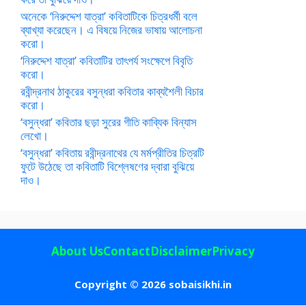
অনেকে ‘নিরুদ্দেশ যাত্রা’ কবিতাটিকে চিত্রধর্মী বলে
ব্যাখ্যা করেছেন। এ বিষয়ে নিজের ভাষায় আলোচনা
করো।
‘নিরুদ্দেশ যাত্রা’ কবিতাটির তাৎপর্য সংক্ষেপে বিবৃতি
করো।
রবীন্দ্রনাথ ঠাকুরের বসুন্ধরা কবিতার কাব্যশৈলী বিচার
করো।
‘বসুন্ধরা’ কবিতার ছড়া সুরের গীতি কাব্যিক বিন্যাস
লেখো।
‘বসুন্ধরা’ কবিতায় রবীন্দ্রনাথের যে মর্মপ্রীতির চিত্রটি
ফুটে উঠেছে তা কবিতাটি বিশ্লেষণের দ্বারা বুঝিয়ে
দাও।
About Us
Contact
Disclaimer
Privacy
Copyright © 2026 sobaisikhi.in