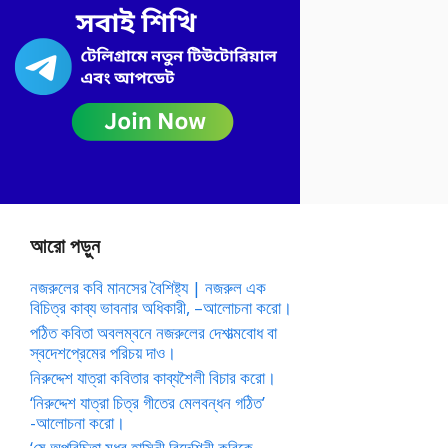
আরো পড়ুন
নজরুলের কবি মানসের বৈশিষ্ট্য | নজরুল এক
বিচিত্র কাব্য ভাবনার অধিকারী, –আলোচনা করো।
পঠিত কবিতা অবলম্বনে নজরুলের দেশাত্মবোধ বা
স্বদেশপ্রেমের পরিচয় দাও।
নিরুদ্দেশ যাত্রা কবিতার কাব্যশৈলী বিচার করো।
‘নিরুদ্দেশ যাত্রা চিত্র গীতের মেলবন্ধন গঠিত’
-আলোচনা করো।
‘ষে অপরিচিতা মধুর হাসিনী বিদেশিনী কবিকে