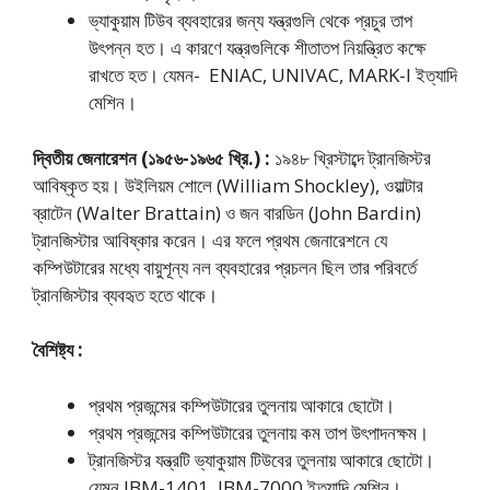
ভ্যাকুয়াম টিউব ব্যবহারের জন্য যন্ত্রগুলি থেকে প্রচুর তাপ
উৎপন্ন হত। এ কারণে যন্ত্রগুলিকে শীতাতপ নিয়ন্ত্রিত কক্ষে
রাখতে হত। যেমন- ENIAC, UNIVAC, MARK-I ইত্যাদি
মেশিন।
দ্বিতীয় জেনারেশন (১৯৫৬-১৯৬৫ খ্রি.) :
১৯৪৮ খ্রিস্টাব্দে ট্রানজিস্টর
আবিষ্কৃত হয়। উইলিয়ম শোলে (William Shockley), ওয়াল্টার
ব্রাটেন (Walter Brattain) ও জন বারডিন (John Bardin)
ট্রানজিস্টার আবিষ্কার করেন। এর ফলে প্রথম জেনারেশনে যে
কম্পিউটারের মধ্যে বায়ুশূন্য নল ব্যবহারের প্রচলন ছিল তার পরিবর্তে
ট্রানজিস্টার ব্যবহৃত হতে থাকে।
বৈশিষ্ট্য :
প্রথম প্রজন্মের কম্পিউটারের তুলনায় আকারে ছােটো।
প্রথম প্রজন্মের কম্পিউটারের তুলনায় কম তাপ উৎপাদনক্ষম।
ট্রানজিস্টর যন্ত্রটি ভ্যাকুয়াম টিউবের তুলনায় আকারে ছােটো।
যেমন IBM-1401, IBM-7000 ইত্যাদি মেশিন।