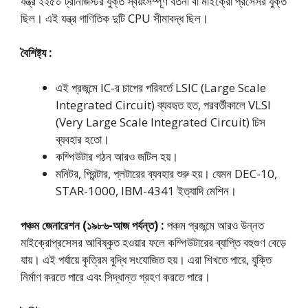
যন্ত্র ২২৫০ ট্রানজিস্টর যুক্ত স্বয়ংসম্পূর্ণ বর্তনী বা মাইক্রো প্রসেসর যুক্ত
ছিল। এই যন্ত্র গাণিতিক দুটি CPU সীমাবদ্ধ ছিল।
বৈশিষ্ট্য :
এই প্রজন্মে IC-র চাপের পরিবর্তে LSIC (Large Scale
Integrated Circuit) ব্যবহৃত হত, পরবর্তীকালে VLSI
(Very Large Scale Integrated Circuit) চিস
ব্যবহার হতো।
কম্পিউটার গঠন আরও জটিল হয়।
মনিটর, প্রিন্টার, প্লটারের ব্যবহার শুরু হয়। যেমন DEC-10,
STAR-1000, IBM-4341 ইত্যাদি মেশিন।
পঞ্চম জেনারেশন (১৯৮৬-আজ পর্যন্ত) :
পঞ্চম প্রজন্মে আরও উন্নত
মাইক্রোপ্রসেসর আবিষ্কৃত হওয়ার ফলে কম্পিউটারের ব্যাপ্তি বহুগুণ বেড়ে
যায়। এই পর্যায়ে কৃত্রিম বুদ্ধি সংযােজিত হয়। এরা শিখতে পারে, যুক্তি
নির্মাণ করতে পারে এবং সিদ্ধান্ত গ্রহণ করতে পারে।