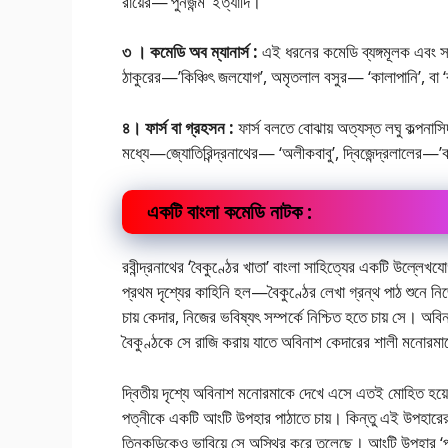
রায়ের—‘পুনর্জন্ম’ ইত্যাদি।
৩ । কমেডি অব ম্যানার্স :
এই ধরনের কমেডি ব্যঙ্গমূলক এবং সা
ঠাকুরের—’কিঞ্চিৎ জলযোগ’, অমৃতলাল বসুর— ‘কালাপানি’, বা ‘ব্য
৪। ফার্স বা গ্রহসন :
ফার্স বলতে বোঝায় অত্যস্ত লঘু কল্পনাস
মধ্যে—জ্যোতিরিন্দ্রনাথের— ‘অলীকবাবু’, দ্বিজেন্দ্রলালের—
একটি বাংলা কমেডি নাটক :
রবীন্দ্রনাথের ‘বৈকুণ্ঠের খাতা’ বাংলা সাহিত্যের একটি উল্লে
প্রথম দৃশ্যের কাহিনি হল—বৈকুণ্ঠের লেখা গ্রন্থ পাঠ শুনে নিজ
চায় কেদার, নিজের ভবিষ্যৎ সম্পর্কে নিশ্চিত হতে চায় সে। অব
বৈকুণ্ঠকে সে রাজি করায় যাতে অবিনাশ কেদারের শালী মনোরমাকে
দ্বিতীয় দৃশ্যে অবিনাশ মনোরমাকে দেখে এসে এতই মোহিত হয়েছ
পত্নীকে একটি আংটি উপহার পাঠাতে চায়। কিন্তু এই উপহারের সঙ্
তিনকড়িকেও ভাবিয়ে সে অস্থির করে তুলেছে। আংটি উপহার ‘পদ