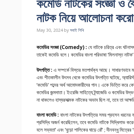
কমেডি নাটকের সংজ্ঞা ও বৈ
নাটক নিয়ে আলোচনা কর
May 30, 2024
by
সবাই শিখি
কমেডির সংজ্ঞা (Comedy) :
যে নাটকে চরিত্র এবং ঘটনাসজ
তাকেই কমেডি বলে। কমেডির বাংলা পরিভাষা ‘মিলনাস্ত নাটক’। ক
উৎপত্তি :
এ সম্পর্কে বিস্তর মতপার্থক্য আছে। সাধারণভাবে মন
এবং শীতকালীন উৎসব থেকে কমেডির উৎপত্তি ঘটেছে, অ্যারিস্
‘কমেডি’ শব্দের অর্থ আমোদকারীদের গান। একে ভিত্তি করে কোরী
কমেডির জন্মদাতা। ইংরেজি সাহিত্যে ট্র্যাজেডি ও কমেডির উদ্ভ
না থাকলেও হাস্যরসাত্মক নাটকের অভাব ছিল না, তবে তা আক্ষর
বাংলা কমেডি :
বাংলা নাটকের উৎপত্তির সময় প্রহসন ধরনের নাট
প্রসিদ্ধি অজর্ন করেছিলেন, তবে কমেডি নাটকে সিদ্ধিলাভ করে
বলে সভ্যতা’ এবং ‘বুড়ো শালিকের ঘাড়ে রোঁ’ ; দীনবন্ধু মিত্রে