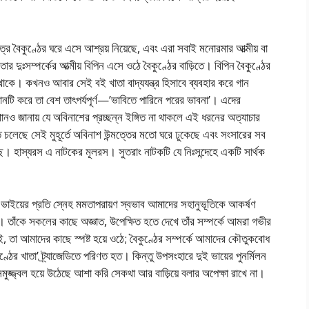
্র বৈকুণ্ঠের ঘরে এসে আশ্রয় নিয়েছে, এবং এরা সবাই মনোরমার আত্মীয় বা
 তার দুঃসম্পর্কের আত্মীয় বিপিন এসে ওঠে বৈকুণ্ঠের বাড়িতে। বিপিন বৈকুণ্ঠের
 থাকে। কখনও আবার সেই বই খাতা বাদ্যযন্ত্র হিসাবে ব্যবহার করে গান
নটি করে তা বেশ তাৎপর্যপূর্ণ—’ভাবিতে পারিনে পরের ভাবনা’। এদের
ঈশানও জানায় যে অবিনাশের প্রচ্ছন্ন ইঙ্গিত না থাকলে এই ধরনের অত্যাচার
চলেছে সেই মুহূর্তে অবিনাশ উন্মত্তের মতো ঘরে ঢুকেছে এবং সংসারের সব
ে। হাস্যরস এ নাটকের মূলরস। সুতরাং নাটকটি যে নিঃসন্দেহে একটি সার্থক
ও ভাইয়ের প্রতি স্নেহ মমতাপরায়ণ স্বভাব আমাদের সহানুভূতিকে আকর্ষণ
তাঁকে সকলের কাছে অজ্ঞাত, উপেক্ষিত হতে দেখে তাঁর সম্পর্কে আমরা গভীর
ই, তা আমাদের কাছে স্পষ্ট হয়ে ওঠে; বৈকুণ্ঠের সম্পর্কে আমাদের কৌতুকবোধ
ুণ্ঠের খাতা’ ট্র্যাজেডিতে পরিণত হত। কিন্তু উপসংহারে দুই ভায়ের পুনর্মিলন
 সমুজ্জ্বল হয়ে উঠেছে আশা করি সেকথা আর বাড়িয়ে বলার অপেক্ষা রাখে না।