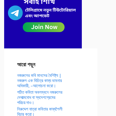
আরো পড়ুন
নজরুলের কবি মানসের বৈশিষ্ট্য |
নজরুল এক বিচিত্র কাব্য ভাবনার
অধিকারী, –আলোচনা করো।
পঠিত কবিতা অবলম্বনে নজরুলের
দেশাত্মবোধ বা স্বদেশপ্রেমের
পরিচয় দাও।
নিরুদ্দেশ যাত্রা কবিতার কাব্যশৈলী
বিচার করো।