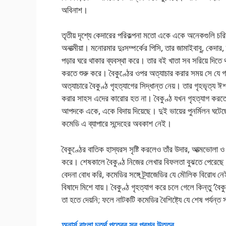
অবিনাশ।
তৃতীয় দৃশ্যে কেদারের পরিকল্পনা মতো একে একে অনেকগুলি চরিত
অনাত্মীয়া। মনোরমার দুঃসম্পর্কের পিসি, তার জামাইবাবু, কেদার,
পড়ার ঘরে থাকার ব্যবস্থা করে। তার বই খাতা সব সরিয়ে দিতে
করতে শুরু করে। বৈকুণ্ঠের ওপর অত্যাচার করার সময় সে যে গা
অত্যাচারে বৈকুণ্ঠ গৃহত্যাগের সিদ্ধান্ত নেয়। তার গৃহভৃত্য 
করার সাহস এদের কারোর হত না। বৈকুণ্ঠ যখন গৃহত্যাগ করতে 
আপদকে একে, একে বিদায় দিয়েছে। দুই ভায়ের পুনর্মিলন ঘটেছ
কমেডি এ ব্যাপারে সন্দেহের অবকাশ নেই।
বৈকুণ্ঠের বাতিক হাস্যরস সৃষ্টি করলেও তাঁর উদার, আত্মভোলা 
করে। শেষকালে বৈকুণ্ঠ নিজের লেখার বিফলতা বুঝতে পেরেছে। 
বেদনা বোধ করি, কমেডির সঙ্গে ট্র্যাজেডির যে মৌলিক বিরোধ নে
বিষাদে মিশে যায়। বৈকুণ্ঠ গৃহত্যাগ করে চলে গেলে কিন্তু ‘বৈক
তা হতে দেয়নি; ফলে নাটকটি কমেডির বৈশিষ্ট্যে যে শেষ পর্যন্ত
অনার্স বাংলা চতুর্থ পত্রের সব প্রশ্ন উত্তর