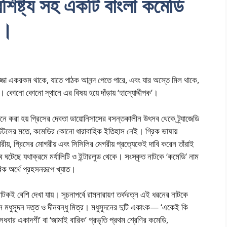
শিষ্ট্য সহ একটি বাংলা কমেডি
ো।
্জা একরকম থাকে, যাতে পাঠক আনন্দ পেতে পারে, এবং যার অস্তে মিল থাকে,
োনো কোনো স্থানে এর বিষয় হয়ে দাঁড়ায় ‘হাস্যোদ্দীপক’।
ে করা হয় গ্রিসের দেবতা ডায়োনিসাসের বসন্তকালীন উৎসব থেকে ট্র্যাজেডি
টটলের মতে, কমেডির কোনো ধারাবাহিক ইতিহাস নেই। গ্রিক ভাষায়
য়, গ্রিসের মোগরীয় এবং সিসিলির মেগরীয় প্রত্যেকেই দাবি করেন তাঁরাই
ব ঘটেছে যথাক্রমে মর্যালিটি ও ইন্টারলুড থেকে। সংস্কৃত নাটকে ‘কমেডি’ নাম
িক অর্থে প্রহসনরূপে খ্যাত।
কই বেশি দেখা যায়। সূচনাপর্বে রামনারায়ণ তর্করত্ন এই ধরনের নাটকে
ন মধুসূদন দত্ত ও দীনবন্ধু মিত্র। মধুসূদনের দুটি একাংক— ‘একেই কি
র ‘সধবার একাদশী’ বা ‘জামাই বারিক’ প্রভৃতি প্রথম শ্রেণির কমেডি,