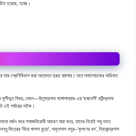
চিত হয়েছে, হচ্ছে।
চারে তার শ্রেণিবিভাগ করা অত্যন্ত দুরূহ ব্যাপার। তবে সমালোচকের অভিমত
—
ীভূত বিষয়, যেমন—উপেন্দ্রনাথ গঙ্গোপাধ্যায়-এর ‘ছদ্মবেশী’ রবীন্দ্রনাথ
ৃতি এই পর্যায়ের নাটক।
ৈতিকতা বর্জন করে সমাজবিরোধী আচরণ যারা করে, তাদের নিয়েই লঘু ভাবে
ু মিত্রের ‘বিয়ে পাগলা বুড়ো’, অমৃতলাল বসুর–‘কৃপণের ধন’, দ্বিজেন্দ্রলাল