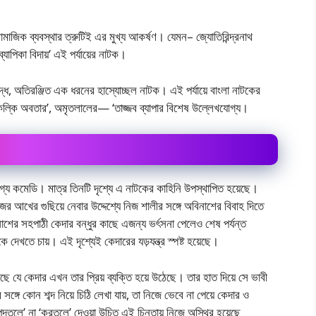
মাজিক ব্যবস্থার ত্রুটিই এর মুখ্য আকর্ষণ। যেমন– জ্যোতিরিন্দ্রনাথ
াপিকা বিদায়’ এই পর্যায়ের নাটক।
িদ্ধ, অতিরঞ্জিত এক ধরনের হাস্যোচ্ছল নাটক। এই পর্যায়ে বাংলা নাটকের
’কল্কি অবতার’, অমৃতলালের— ‘তাজ্জব ব্যাপার বিশেষ উল্লেখযোগ্য।
খযোগ্য কমেডি। মাত্র তিনটি দৃশ্যে এ নাটকের কাহিনি উপস্থাপিত হয়েছে।
ের আখের গুছিয়ে নেবার উদ্দেশ্যে নিজ শালীর সঙ্গে অবিনাশের বিবাহ দিতে
িনাশের সহপাঠী কেদার বন্ধুর কাছে এজন্য ভর্ৎসনা পেলেও শেষ পর্যন্ত
 দেখতে চায়। এই দৃশ্যেই কেদারের যড়যন্ত্র স্পষ্ট হয়েছে।
ে যে কেদার এখন তার প্রিয় ব্যক্তি হয়ে উঠেছে। তার হাত দিয়ে সে ভাবী
গে কোন শব্দ নিয়ে চিঠি লেখা যায়, তা নিজে ভেবে না পেয়ে কেদার ও
তলে’ না ‘করতলে’ দেওয়া উচিত এই চিন্তায় নিজে অস্থির হয়েছে