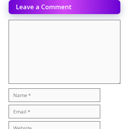
Leave a Comment
Comment
Name
Email
Website