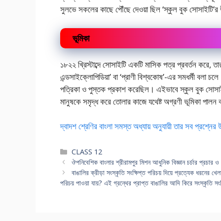
সুলভে সকলের কাছে পৌঁছে দেওয়া ছিল ‘স্কুল বুক সোসাইটি’র উ
ভূমিকা
১৮২২ খ্রিস্টাব্দে সোসাইটি একটি মাসিক পত্র প্রবর্তন করে, ত
এন্ডসাইক্লোপিডিয়া’ বা ‘প্রাণী বিশ্বকোষ’-এর সমধর্মী বলা চল
পত্রিকা ও পুস্তক প্রকাশ করেছিল। এইভাবে স্কুল বুক সোসাইটি 
মানুষকে সমৃদ্ধ করে তোলার কাজে যথেষ্ট অগ্রণী ভূমিকা পাল
দ্বাদশ শ্রেণির বাংলা সমস্ত অধ্যায় অনুযায়ী তার সব প্রশ্নের
Categories
CLASS 12
ঔপনিবেশিক বাংলার শ্রীরামপুর মিশন আধুনিক বিজ্ঞান চর্চার প্রচার 
বাঙালির ক্রীড়া সংস্কৃতি সংক্ষিপ্ত পরিচয় দিয়ে প্রত্যেক ধরনের 
পরিচয় পাওয়া যায়? এই গ্রন্থের প্রাপ্ত বাঙালির আদি কিরে সংস্কৃতি সংক