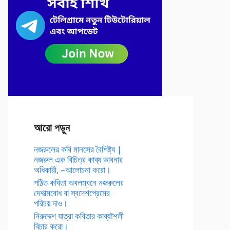
আরো পড়ুন
নজরুলের কবি মানসের বৈশিষ্ট্য |
নজরুল এক বিচিত্র কাব্য ভাবনার
অধিকারী, –আলোচনা করো।
পঠিত কবিতা অবলম্বনে নজরুলের
দেশাত্মবোধ বা স্বদেশপ্রেমের
পরিচয় দাও।
নিরুদ্দেশ যাত্রা কবিতার কাব্যশৈলী
বিচার করো।