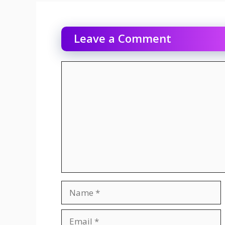
Leave a Comment
Comment
Name
Email