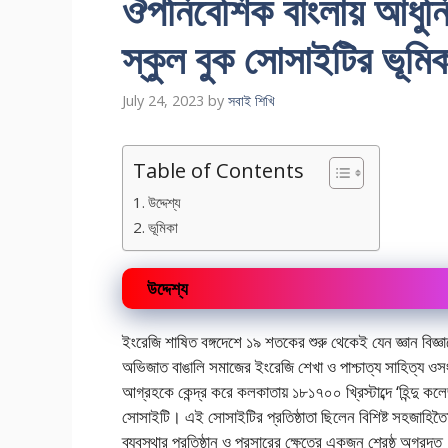
ঔপনিবেশিক বাংলায় আধুনিক 
স্কুল বুক সোসাইটির ভূমিক
July 24, 2023
by
সবাই শিখি
Table of Contents
উদ্দেশ্য
ভূমিকা
উদ্দেশ্য
ইংরেজি শাষিত বঙ্গদেশে ১৯ শতকের শুরু থেকেই যেন জ্ঞান বিজ্ঞা
অভিজাত বাঙালি সমাজের ইংরেজি শেখা ও পাশ্চাত্য সাহিত্য ওসংস
আগ্রহকে কেন্দ্র করে কলকাতায় ১৮১৭০০ খ্রিস্টাব্দে ‘হিন্দু ক
সোসাইটি। এই সোসাইটির প্রতিষ্ঠাতা ছিলেন বিশিষ্ট সহজাহিতৈ
ব্যবস্থার প্রতিষ্ঠান ও প্রসারের ক্ষেত্রে একজন শ্রেষ্ঠ অগ্